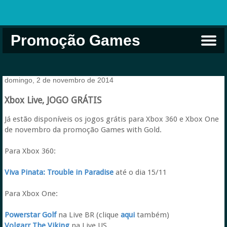
Promoção Games
Comprar na Live USA
Xbox Game Pass
Jogos Grátis
EA Play
Eneba
Xbox
domingo, 2 de novembro de 2014
Xbox Live, JOGO GRÁTIS
Já estão disponíveis os jogos grátis para Xbox 360 e Xbox One
de novembro da promoção Games with Gold.
Para Xbox 360:
Viva Pinata: Trouble in Paradise
até o dia 15/11
Para Xbox One:
Powerstar Golf
na Live BR (clique
aqui
também)
Volgarr The Viking
na Live US