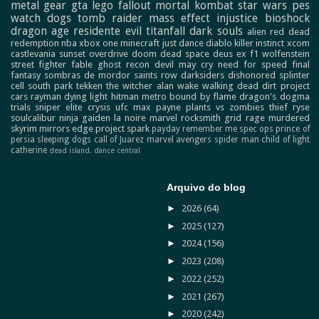
metal gear
gta
lego
fallout
mortal kombat
star wars
pes
watch dogs
tomb raider
mass effect
injustice
bioshock
dragon age
residente evil
titanfall
dark souls
alien
red dead
redemption
nba
xbox one
minecraft
just dance
diablo
killer instinct
xcom
castlevania
sunset overdrive
doom
dead space
deus ex
f1
wolfenstein
street fighter
fable
ghost recon
devil may cry
need for speed
final
fantasy
sombras de mordor
saints row
darksiders
dishonored
splinter
cell
south park
tekken
the witcher
alan wake
walking dead
dirt
project
cars
rayman
dying light
hitman
metro
bound by flame
dragon's dogma
trials
sniper elite
crysis
ufc
max payne
plants vs zombies
thief
ryse
soulcalibur
ninja gaiden
la noire
marvel
rocksmith
grid
rage
murdered
skyrim
mirrors edge
project spark
payday
remember me
spec ops
prince of
persia
sleeping dogs
call of Juarez
marvel avengers
spider man
child of light
catherine
dead island.
dance central
Arquivo do blog
►
2026
(64)
►
2025
(127)
►
2024
(156)
►
2023
(208)
►
2022
(252)
►
2021
(267)
►
2020
(242)