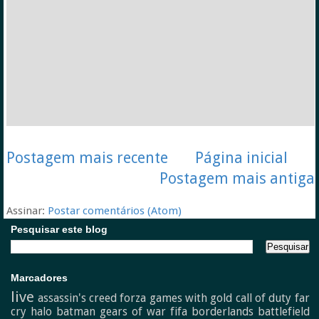
Postagem mais recente
Página inicial
Postagem mais antiga
Assinar:
Postar comentários (Atom)
Pesquisar este blog
Marcadores
live
assassin's creed
forza
games with gold
call of duty
far
cry
halo
batman
gears of war
fifa
borderlands
battlefield