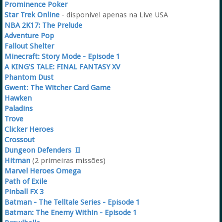
Prominence Poker
Star Trek Online
- disponível apenas na Live USA
NBA 2K17: The Prelude
Adventure Pop
Fallout Shelter
Minecraft: Story Mode - Episode 1
A KING'S TALE: FINAL FANTASY XV
Phantom Dust
Gwent: The Witcher Card Game
Hawken
Paladins
Trove
Clicker Heroes
Crossout
Dungeon Defenders II
Hitman
(2 primeiras missões)
Marvel Heroes Omega
Path of Exile
Pinball FX 3
Batman - The Telltale Series - Episode 1
Batman: The Enemy Within - Episode 1