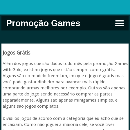
Promoção Games
Comprar na Live USA
Xbox Game Pass
Jogos Grátis
EA Play
Eneba
Xbox
Jogos Grátis
Além dos jogos que são dados todo mês pela promoção Games
with Gold, existem jogos que estão sempre como grátis.
Alguns são do modelo freemium, em que o jogo é grátis mas
você pode gastar dinheiro para avançar mais rápido,
comprando armas melhores por exemplo. Outros são apenas
uma parte do jogo sendo necessário comprar as partes
separadamente. Alguns são apenas minigames simples, e
alguns são jogos completos.
Dividi os jogos de acordo com a categoria que eu acho que se
encaixam. Como não joguei a maioria dele, se você tiver