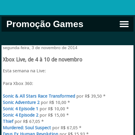
Promoção Games
Comprar na Live USA
Xbox Game Pass
Jogos Grátis
EA Play
Eneba
Xbox
segunda-feira, 3 de novembro de 2014
Xbox Live, de 4 à 10 de novembro
Esta semana na Live:
Para Xbox 360:
Sonic & All Stars Race Transformed
por R$ 39,50 *
Sonic Adventure 2
por R$ 10,00 *
Sonic 4 Episode 1
por R$ 10,00 *
Sonic 4 Episode 2
por R$ 15,00 *
Thief
por R$ 67,05 *
Murdered: Soul Suspect
por R$ 67,05 *
Deus Ex Human Revolution
por R$ 15,93 *