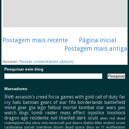
Postagem mais recente
Página inicial
Postagem mais antiga
Assinar:
Postar comentários (Atom)
Pesquisar este blog
Marcadores
live
assassin's creed
forza
games with gold
call of duty
far
cry
halo
batman
gears of war
fifa
borderlands
battlefield
metal gear
gta
lego
fallout
mortal kombat
star wars
pes
watch dogs
tomb raider
mass effect
injustice
bioshock
dragon age
residente evil
titanfall
dark souls
alien
red dead
redemption
nba
xbox one
minecraft
just dance
diablo
killer instinct
xcom
castlevania
sunset overdrive
doom
dead space
deus ex
f1
wolfenstein