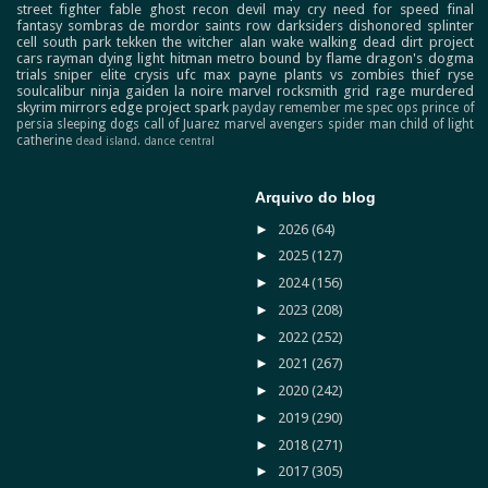
street fighter
fable
ghost recon
devil may cry
need for speed
final
fantasy
sombras de mordor
saints row
darksiders
dishonored
splinter
cell
south park
tekken
the witcher
alan wake
walking dead
dirt
project
cars
rayman
dying light
hitman
metro
bound by flame
dragon's dogma
trials
sniper elite
crysis
ufc
max payne
plants vs zombies
thief
ryse
soulcalibur
ninja gaiden
la noire
marvel
rocksmith
grid
rage
murdered
skyrim
mirrors edge
project spark
payday
remember me
spec ops
prince of
persia
sleeping dogs
call of Juarez
marvel avengers
spider man
child of light
catherine
dead island.
dance central
Arquivo do blog
►
2026
(64)
►
2025
(127)
►
2024
(156)
►
2023
(208)
►
2022
(252)
►
2021
(267)
►
2020
(242)
►
2019
(290)
►
2018
(271)
►
2017
(305)