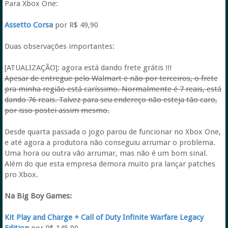
Para Xbox One:
Assetto Corsa
por R$ 49,90
Duas observações importantes:
[ATUALIZAÇÃO]: agora está dando frete grátis !!!
Apesar de entregue pelo Walmart e não por terceiros, o frete
pra minha região está caríssimo. Normalmente é 7 reais, está
dando 76 reais. Talvez para seu endereço não esteja tão caro,
por isso postei assim mesmo.
Desde quarta passada o jogo parou de funcionar no Xbox One,
e até agora a produtora não conseguiu arrumar o problema.
Uma hora ou outra vão arrumar, mas não é um bom sinal.
Além do que esta empresa demora muito pra lançar patches
pro Xbox.
Na Big Boy Games:
Kit Play and Charge + Call of Duty Infinite Warfare Legacy