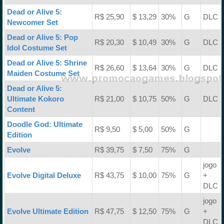
Dead or Alive 5:
R$ 25,90
$ 13,29
30%
G
DLC
Newcomer Set
Dead or Alive 5: Pop
R$ 20,30
$ 10,49
30%
G
DLC
Idol Costume Set
Dead or Alive 5: Shrine
R$ 26,60
$ 13,64
30%
G
DLC
Maiden Costume Set
Dead or Alive 5:
Ultimate Kokoro
R$ 21,00
$ 10,75
50%
G
DLC
Content
Doodle God: Ultimate
R$ 9,50
$ 5,00
50%
G
Edition
Evolve
R$ 39,75
$ 7,50
75%
G
jogo
Evolve Digital Deluxe
R$ 43,75
$ 10,00
75%
G
+
DLC
jogo
Evolve Ultimate Edition
R$ 47,75
$ 12,50
75%
G
+
DLC