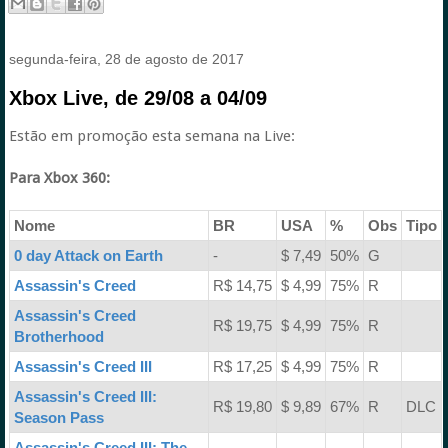
segunda-feira, 28 de agosto de 2017
Xbox Live, de 29/08 a 04/09
Estão em promoção esta semana na Live:
Para Xbox 360:
Nome
BR
USA
%
Obs
Tipo
0 day Attack on Earth
-
$ 7,49
50%
G
Assassin's Creed
R$ 14,75
$ 4,99
75%
R
Assassin's Creed
R$ 19,75
$ 4,99
75%
R
Brotherhood
Assassin's Creed III
R$ 17,25
$ 4,99
75%
R
Assassin's Creed III:
R$ 19,80
$ 9,89
67%
R
DLC
Season Pass
Assassin's Creed III: The