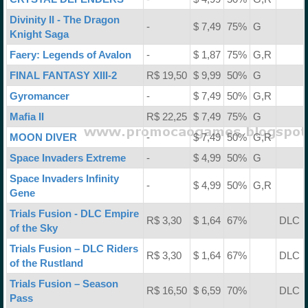
Divinity II - The Dragon
-
$ 7,49
75%
G
Knight Saga
Faery: Legends of Avalon
-
$ 1,87
75%
G,R
FINAL FANTASY XIII-2
R$ 19,50
$ 9,99
50%
G
Gyromancer
-
$ 7,49
50%
G,R
Mafia II
R$ 22,25
$ 7,49
75%
G
MOON DIVER
-
$ 7,49
50%
G,R
Space Invaders Extreme
-
$ 4,99
50%
G
Space Invaders Infinity
-
$ 4,99
50%
G,R
Gene
Trials Fusion - DLC Empire
R$ 3,30
$ 1,64
67%
DLC
of the Sky
Trials Fusion – DLC Riders
R$ 3,30
$ 1,64
67%
DLC
of the Rustland
Trials Fusion – Season
R$ 16,50
$ 6,59
70%
DLC
Pass