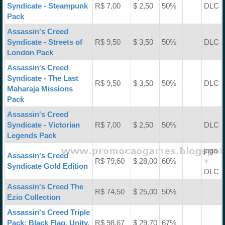
Syndicate - Steampunk
R$ 7,00
$ 2,50
50%
DLC
Pack
Assassin's Creed
Syndicate - Streets of
R$ 9,50
$ 3,50
50%
DLC
London Pack
Assassin's Creed
Syndicate - The Last
R$ 9,50
$ 3,50
50%
DLC
Maharaja Missions
Pack
Assassin's Creed
Syndicate - Victorian
R$ 7,00
$ 2,50
50%
DLC
Legends Pack
jogo
Assassin's Creed
R$ 79,60
$ 28,00
60%
+
Syndicate Gold Edition
DLC
Assassin's Creed The
R$ 74,50
$ 25,00
50%
Ezio Collection
Assassin's Creed Triple
Pack: Black Flag, Unity,
R$ 98,67
$ 29,70
67%