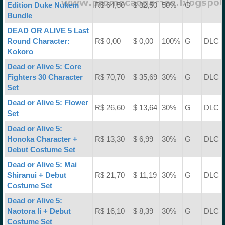
Edition Duke Nukem
R$ 64,50
$ 32,50
50%
G
Bundle
DEAD OR ALIVE 5 Last
Round Character:
R$ 0,00
$ 0,00
100%
G
DLC
Kokoro
Dead or Alive 5: Core
Fighters 30 Character
R$ 70,70
$ 35,69
30%
G
DLC
Set
Dead or Alive 5: Flower
R$ 26,60
$ 13,64
30%
G
DLC
Set
Dead or Alive 5:
Honoka Character +
R$ 13,30
$ 6,99
30%
G
DLC
Debut Costume Set
Dead or Alive 5: Mai
Shiranui + Debut
R$ 21,70
$ 11,19
30%
G
DLC
Costume Set
Dead or Alive 5:
Naotora Ii + Debut
R$ 16,10
$ 8,39
30%
G
DLC
Costume Set