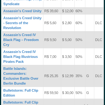
Syndicate
Assassin's Creed Unity
R$ 39,60
$ 12,00
60%
Assassin's Creed Unity
- Secrets of the
R$ 5,60
$ 2,80
60%
DLC
Revolution
Assassin’s Creed IV
Black Flag – Freedom
R$ 9,50
$ 5,00
50%
DLC
Cry
Assassin’s Creed IV
Black Flag Illustrious
R$ 7,00
$ 3,50
50%
DLC
Pirates Pack
Battle Islands:
Commanders:
R$ 25,35
$ 12,99
35%
G
DLC
Exclusive Battle Over
Berlin Bundle
Bulletstorm: Full Clip
R$ 59,50
$ 30,00
50%
G
Edition
Bulletstorm: Full Clip