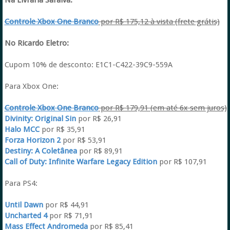
Na Livraria Saraiva:
Controle Xbox One Branco
por R$ 175,12 à vista (frete grátis)
No Ricardo Eletro:
Cupom 10% de desconto: E1C1-C422-39C9-559A
Para Xbox One:
Controle Xbox One Branco
por R$ 179,91 (em até 6x sem juros)
Divinity: Original Sin
por R$ 26,91
Halo MCC
por R$ 35,91
Forza Horizon 2
por R$ 53,91
Destiny: A Coletânea
por R$ 89,91
Call of Duty: Infinite Warfare Legacy Edition
por R$ 107,91
Para PS4:
Until Dawn
por R$ 44,91
Uncharted 4
por R$ 71,91
Mass Effect Andromeda
por R$ 85,41