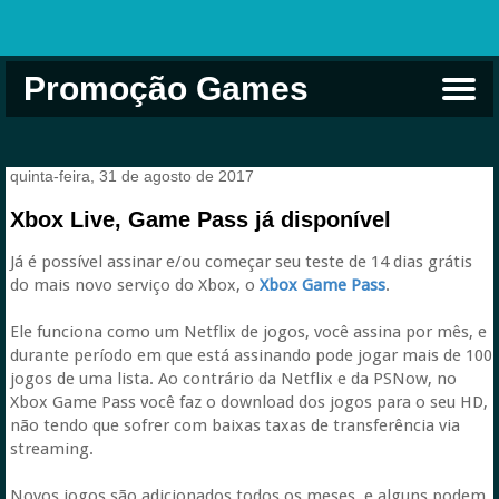
Promoção Games
Comprar na Live USA
Xbox Game Pass
Jogos Grátis
EA Play
Eneba
Xbox
quinta-feira, 31 de agosto de 2017
Xbox Live, Game Pass já disponível
Já é possível assinar e/ou começar seu teste de 14 dias grátis
do mais novo serviço do Xbox, o
Xbox Game Pass
.
Ele funciona como um Netflix de jogos, você assina por mês, e
durante período em que está assinando pode jogar mais de 100
jogos de uma lista. Ao contrário da Netflix e da PSNow, no
Xbox Game Pass você faz o download dos jogos para o seu HD,
não tendo que sofrer com baixas taxas de transferência via
streaming.
Novos jogos são adicionados todos os meses, e alguns podem