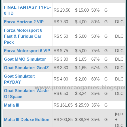
FINAL FANTASY TYPE-
R$ 29,50
$ 15,00
50%
G
0 HD
Forza Horizon 2 VIP
R$ 7,80
$ 4,00
80%
G
DLC
Forza Motorsport 6
Fast & Furious Car
R$ 9,50
$ 5,00
50%
G
DLC
Pack
Forza Motorsport 6 VIP
R$ 9,75
$ 5,00
75%
G
DLC
Goat MMO Simulator
R$ 3,30
$ 1,65
67%
G
DLC
Goat Simulator: GoatZ
R$ 3,30
$ 1,65
67%
G
DLC
Goat Simulator:
R$ 4,00
$ 2,00
60%
G
DLC
PAYDAY
Goat Simulator: Waste
R$ 6,50
$ 3,24
35%
G
DLC
Of Space
Mafia III
R$ 161,85
$ 25,99
35%
G
jogo
Mafia III Deluxe Edition
R$ 200,85
$ 38,99
35%
G
+
DLC