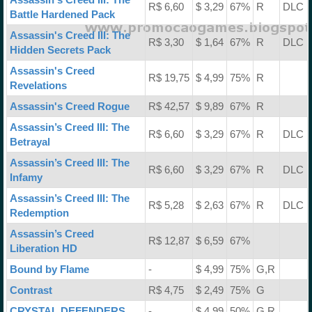
R$ 6,60
$ 3,29
67%
R
DLC
Battle Hardened Pack
Assassin's Creed III: The
R$ 3,30
$ 1,64
67%
R
DLC
Hidden Secrets Pack
Assassin's Creed
R$ 19,75
$ 4,99
75%
R
Revelations
Assassin's Creed Rogue
R$ 42,57
$ 9,89
67%
R
Assassin’s Creed III: The
R$ 6,60
$ 3,29
67%
R
DLC
Betrayal
Assassin’s Creed III: The
R$ 6,60
$ 3,29
67%
R
DLC
Infamy
Assassin’s Creed III: The
R$ 5,28
$ 2,63
67%
R
DLC
Redemption
Assassin’s Creed
R$ 12,87
$ 6,59
67%
Liberation HD
Bound by Flame
-
$ 4,99
75%
G,R
Contrast
R$ 4,75
$ 2,49
75%
G
CRYSTAL DEFENDERS
-
$ 4,99
50%
G,R