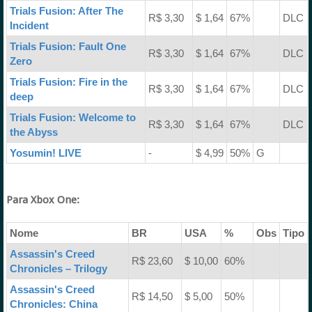
Trials Fusion: After The
R$ 3,30
$ 1,64
67%
DLC
Incident
Trials Fusion: Fault One
R$ 3,30
$ 1,64
67%
DLC
Zero
Trials Fusion: Fire in the
R$ 3,30
$ 1,64
67%
DLC
deep
Trials Fusion: Welcome to
R$ 3,30
$ 1,64
67%
DLC
the Abyss
Yosumin! LIVE
-
$ 4,99
50%
G
Para Xbox One:
Nome
BR
USA
%
Obs
Tipo
Assassin's Creed
R$ 23,60
$ 10,00
60%
Chronicles – Trilogy
Assassin's Creed
R$ 14,50
$ 5,00
50%
Chronicles: China