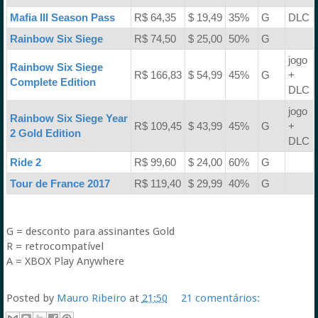
Mafia III Season Pass
R$ 64,35
$ 19,49
35%
G
DLC
Rainbow Six Siege
R$ 74,50
$ 25,00
50%
G
jogo
Rainbow Six Siege
R$ 166,83
$ 54,99
45%
G
+
Complete Edition
DLC
jogo
Rainbow Six Siege Year
R$ 109,45
$ 43,99
45%
G
+
2 Gold Edition
DLC
Ride 2
R$ 99,60
$ 24,00
60%
G
Tour de France 2017
R$ 119,40
$ 29,99
40%
G
G = desconto para assinantes Gold
R = retrocompatível
A = XBOX Play Anywhere
Posted by
Mauro Ribeiro
at
21:50
21 comentários: