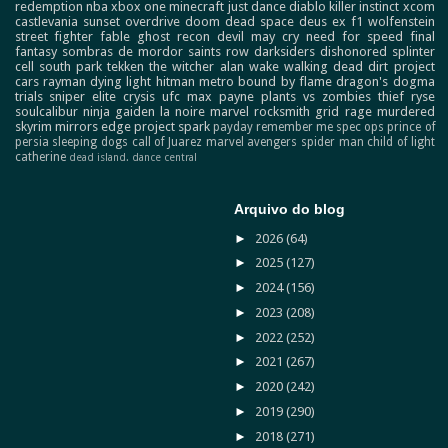
redemption
nba
xbox one
minecraft
just dance
diablo
killer instinct
xcom
castlevania
sunset overdrive
doom
dead space
deus ex
f1
wolfenstein
street fighter
fable
ghost recon
devil may cry
need for speed
final
fantasy
sombras de mordor
saints row
darksiders
dishonored
splinter
cell
south park
tekken
the witcher
alan wake
walking dead
dirt
project
cars
rayman
dying light
hitman
metro
bound by flame
dragon's dogma
trials
sniper elite
crysis
ufc
max payne
plants vs zombies
thief
ryse
soulcalibur
ninja gaiden
la noire
marvel
rocksmith
grid
rage
murdered
skyrim
mirrors edge
project spark
payday
remember me
spec ops
prince of
persia
sleeping dogs
call of Juarez
marvel avengers
spider man
child of light
catherine
dead island.
dance central
Arquivo do blog
►
2026
(64)
►
2025
(127)
►
2024
(156)
►
2023
(208)
►
2022
(252)
►
2021
(267)
►
2020
(242)
►
2019
(290)
►
2018
(271)