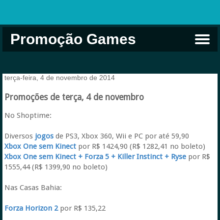
Promoção Games
Comprar na Live USA
Xbox Game Pass
Jogos Grátis
EA Play
Eneba
Xbox
terça-feira, 4 de novembro de 2014
Promoções de terça, 4 de novembro
No Shoptime:
Diversos
jogos
de PS3, Xbox 360, Wii e PC por até 59,90
Xbox One sem Kinect
por R$ 1424,90 (R$ 1282,41 no boleto)
Xbox One sem Kinect + Forza 5 + Killer Instinct + Ryse
por R$
1555,44 (R$ 1399,90 no boleto)
Nas Casas Bahia:
Forza Horizon 2
por R$ 135,22