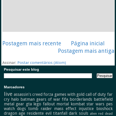
Postagem mais recente
Página inicial
Postagem mais antiga
Assinar:
Postar comentários (Atom)
Pesquisar este blog
Marcadores
live
assassin's creed
forza
games with gold
call of duty
far
cry
halo
batman
gears of war
fifa
borderlands
battlefield
metal gear
gta
lego
fallout
mortal kombat
star wars
pes
watch dogs
tomb raider
mass effect
injustice
bioshock
dragon age
residente evil
titanfall
dark souls
alien
red dead