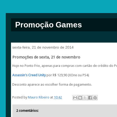
Promoção Games
sexta-feira, 21 de novembro de 2014
Promoções de sexta, 21 de novembro
Hoje no Ponto Frio, apenas para compras com cartão de crédito do Po
Assassin's Creed Unity
por R$ 129,90 (XOne ou PS4)
Desconto aparece ao escolher forma de pagamento.
Posted by
Mauro Ribeiro
at
10:42
2 comentários: