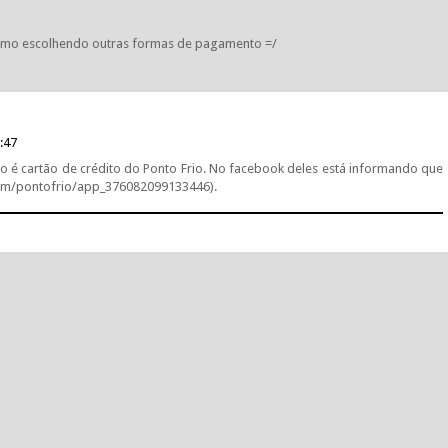
esmo escolhendo outras formas de pagamento =/
:47
 é cartão de crédito do Ponto Frio. No facebook deles está informando que
om/pontofrio/app_376082099133446).