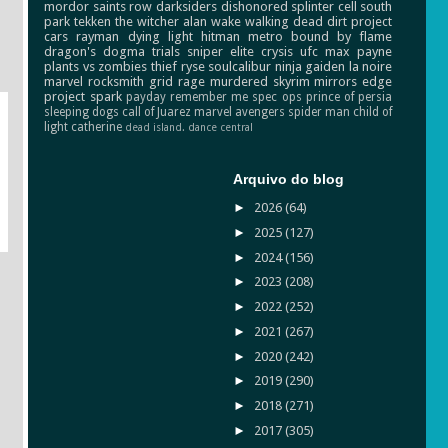
mordor
saints row
darksiders
dishonored
splinter cell
south
park
tekken
the witcher
alan wake
walking dead
dirt
project
cars
rayman
dying light
hitman
metro
bound by flame
dragon's dogma
trials
sniper elite
crysis
ufc
max payne
plants vs zombies
thief
ryse
soulcalibur
ninja gaiden
la noire
marvel
rocksmith
grid
rage
murdered
skyrim
mirrors edge
project spark
payday
remember me
spec ops
prince of persia
sleeping dogs
call of Juarez
marvel avengers
spider man
child of
light
catherine
dead island.
dance central
Arquivo do blog
►
2026
(64)
►
2025
(127)
►
2024
(156)
►
2023
(208)
►
2022
(252)
►
2021
(267)
►
2020
(242)
►
2019
(290)
►
2018
(271)
►
2017
(305)