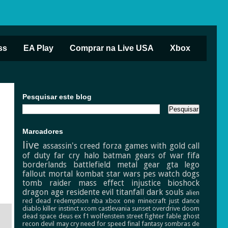
ss
EA Play
Comprar na Live USA
Xbox
Pesquisar este blog
Marcadores
live
assassin's creed
forza
games with gold
call
of duty
far cry
halo
batman
gears of war
fifa
borderlands
battlefield
metal gear
gta
lego
fallout
mortal kombat
star wars
pes
watch dogs
tomb raider
mass effect
injustice
bioshock
dragon age
residente evil
titanfall
dark souls
alien
red dead redemption
nba
xbox one
minecraft
just dance
diablo
killer instinct
xcom
castlevania
sunset overdrive
doom
dead space
deus ex
f1
wolfenstein
street fighter
fable
ghost
recon
devil may cry
need for speed
final fantasy
sombras de