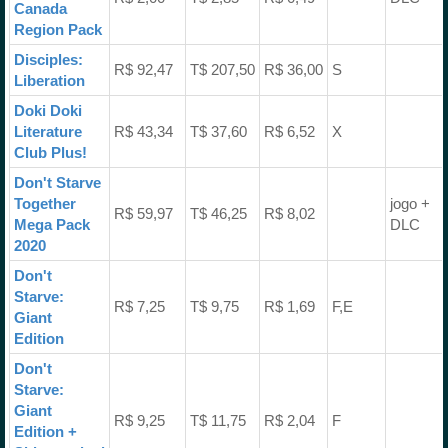
Canada
Region Pack
Disciples:
R$ 92,47
T$ 207,50
R$ 36,00
S
Liberation
Doki Doki
Literature
R$ 43,34
T$ 37,60
R$ 6,52
X
Club Plus!
Don't Starve
Together
jogo +
R$ 59,97
T$ 46,25
R$ 8,02
Mega Pack
DLC
2020
Don't
Starve:
R$ 7,25
T$ 9,75
R$ 1,69
F,E
Giant
Edition
Don't
Starve:
Giant
R$ 9,25
T$ 11,75
R$ 2,04
F
Edition +