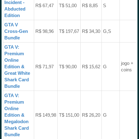
Incident -
R$ 67,47
T$ 51,00
R$ 8,85
S
Abducted
Edition
GTA V
Cross-Gen
R$ 98,96
T$ 197,67
R$ 34,30
G,S
Bundle
GTA V:
Premium
Online
jogo +
Edition &
R$ 71,97
T$ 90,00
R$ 15,62
G
coins
Great White
Shark Card
Bundle
GTA V:
Premium
Online
Edition &
R$ 149,98
T$ 151,00
R$ 26,20
G
Megalodon
Shark Card
Bundle