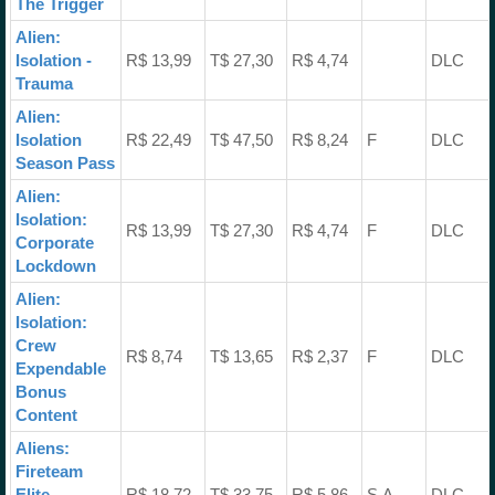
The Trigger
Alien:
Isolation -
R$ 13,99
T$ 27,30
R$ 4,74
DLC
Trauma
Alien:
Isolation
R$ 22,49
T$ 47,50
R$ 8,24
F
DLC
Season Pass
Alien:
Isolation:
R$ 13,99
T$ 27,30
R$ 4,74
F
DLC
Corporate
Lockdown
Alien:
Isolation:
Crew
R$ 8,74
T$ 13,65
R$ 2,37
F
DLC
Expendable
Bonus
Content
Aliens:
Fireteam
Elite -
R$ 18,72
T$ 33,75
R$ 5,86
S,A
DLC