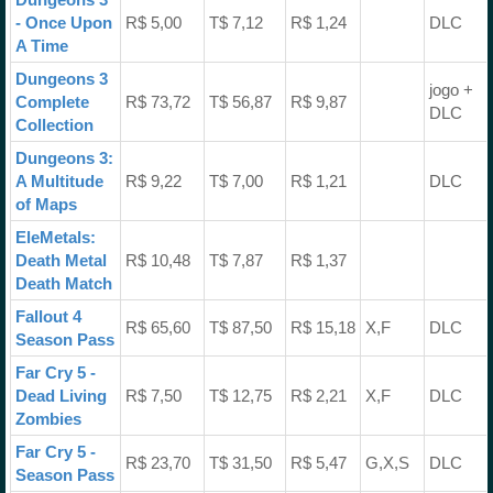
- Once Upon
R$ 5,00
T$ 7,12
R$ 1,24
DLC
A Time
Dungeons 3
jogo +
Complete
R$ 73,72
T$ 56,87
R$ 9,87
DLC
Collection
Dungeons 3:
A Multitude
R$ 9,22
T$ 7,00
R$ 1,21
DLC
of Maps
EleMetals:
Death Metal
R$ 10,48
T$ 7,87
R$ 1,37
Death Match
Fallout 4
R$ 65,60
T$ 87,50
R$ 15,18
X,F
DLC
Season Pass
Far Cry 5 -
Dead Living
R$ 7,50
T$ 12,75
R$ 2,21
X,F
DLC
Zombies
Far Cry 5 -
R$ 23,70
T$ 31,50
R$ 5,47
G,X,S
DLC
Season Pass