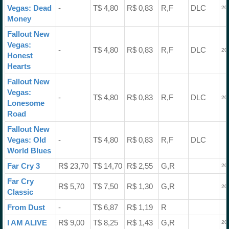
Vegas: Dead
-
T$ 4,80
R$ 0,83
R,F
DLC
202
Money
Fallout New
Vegas:
-
T$ 4,80
R$ 0,83
R,F
DLC
202
Honest
Hearts
Fallout New
Vegas:
-
T$ 4,80
R$ 0,83
R,F
DLC
202
Lonesome
Road
Fallout New
Vegas: Old
-
T$ 4,80
R$ 0,83
R,F
DLC
World Blues
Far Cry 3
R$ 23,70
T$ 14,70
R$ 2,55
G,R
20
Far Cry
R$ 5,70
T$ 7,50
R$ 1,30
G,R
20
Classic
From Dust
-
T$ 6,87
R$ 1,19
R
I AM ALIVE
R$ 9,00
T$ 8,25
R$ 1,43
G,R
20