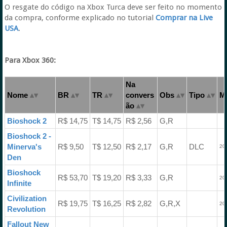
O resgate do código na Xbox Turca deve ser feito no momento
da compra, conforme explicado no tutorial
Comprar na Live
USA
.
Para Xbox 360:
Na
Nome
BR
TR
convers
Obs
Tipo
Me
ão
Bioshock 2
R$ 14,75
T$ 14,75
R$ 2,56
G,R
Bioshock 2 -
Minerva's
R$ 9,50
T$ 12,50
R$ 2,17
G,R
DLC
20
Den
Bioshock
R$ 53,70
T$ 19,20
R$ 3,33
G,R
20
Infinite
Civilization
R$ 19,75
T$ 16,25
R$ 2,82
G,R,X
20
Revolution
Fallout New