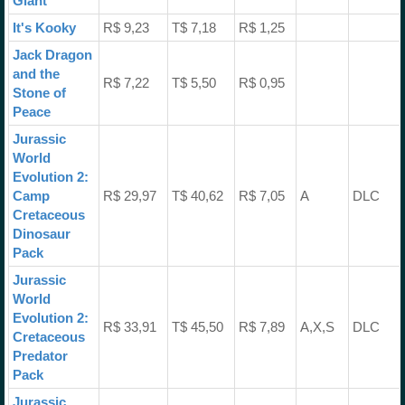
Giant
It's Kooky
R$ 9,23
T$ 7,18
R$ 1,25
Jack Dragon
and the
R$ 7,22
T$ 5,50
R$ 0,95
Stone of
Peace
Jurassic
World
Evolution 2:
Camp
R$ 29,97
T$ 40,62
R$ 7,05
A
DLC
Cretaceous
Dinosaur
Pack
Jurassic
World
Evolution 2:
R$ 33,91
T$ 45,50
R$ 7,89
A,X,S
DLC
Cretaceous
Predator
Pack
Jurassic