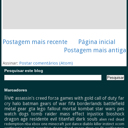
Postagem mais recente
Página inicial
Postagem mais antiga
Assinar:
Postar comentários (Atom)
Pesquisar este blog
Marcadores
live
assassin's creed
forza
games with gold
call of duty
far
cry
halo
batman
gears of war
fifa
borderlands
battlefield
metal gear
gta
lego
fallout
mortal kombat
star wars
pes
watch dogs
tomb raider
mass effect
injustice
bioshock
dragon age
residente evil
titanfall
dark souls
alien
red dead
redemption
nba
xbox one
minecraft
just dance
diablo
killer instinct
xcom