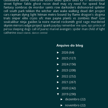
castlevania
sunset overdrive
doom
dead space
deus ex
f1
wolfenstein
street fighter
fable
ghost recon
devil may cry
need for speed
final
fantasy
sombras de mordor
saints row
darksiders
dishonored
splinter
cell
south park
tekken
the witcher
alan wake
walking dead
dirt
project
cars
rayman
dying light
hitman
metro
bound by flame
dragon's dogma
trials
sniper elite
crysis
ufc
max payne
plants vs zombies
thief
ryse
soulcalibur
ninja gaiden
la noire
marvel
rocksmith
grid
rage
murdered
skyrim
mirrors edge
project spark
payday
remember me
spec ops
prince of
persia
sleeping dogs
call of Juarez
marvel avengers
spider man
child of light
catherine
dead island.
dance central
Arquivo do blog
►
2026
(64)
►
2025
(127)
►
2024
(156)
►
2023
(208)
►
2022
(252)
►
2021
(267)
►
2020
(242)
▼
2019
(290)
►
dezembro
(22)
►
novembro
(22)