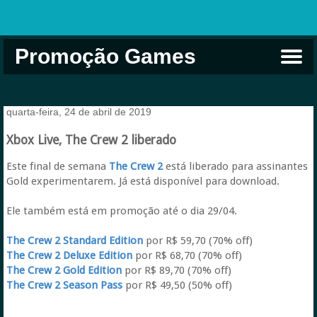
Promoção Games
Comprar na Live USA
Xbox Game Pass
Jogos Grátis
EA Play
Eneba
Xbox
quarta-feira, 24 de abril de 2019
Xbox Live, The Crew 2 liberado
Este final de semana
The Crew 2
está liberado para assinantes
Gold experimentarem. Já está disponível para download.
Ele também está em promoção até o dia 29/04.
The Crew 2 Standard Edition
por R$ 59,70 (70% off)
The Crew 2 Deluxe Edition
por R$ 68,70 (70% off)
The Crew 2 Gold Edition
por R$ 89,70 (70% off)
The Crew 2 Season Pass
por R$ 49,50 (50% off)