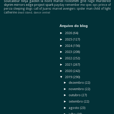
soulcalibur
ninja gaiden
la noire
marvel
rocksmith
grid
rage
murdered
skyrim
mirrors edge
project spark
payday
remember me
spec ops
prince of
persia
sleeping dogs
call of Juarez
marvel avengers
spider man
child of light
catherine
dead island.
dance central
Arquivo do blog
►
2026
(64)
►
2025
(127)
►
2024
(156)
►
2023
(208)
►
2022
(252)
►
2021
(267)
►
2020
(242)
▼
2019
(290)
►
dezembro
(22)
►
novembro
(22)
►
outubro
(27)
►
setembro
(22)
►
agosto
(23)