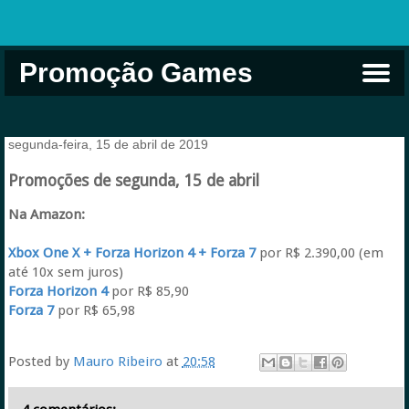
Promoção Games
Comprar na Live USA
Xbox Game Pass
Jogos Grátis
EA Play
Eneba
Xbox
segunda-feira, 15 de abril de 2019
Promoções de segunda, 15 de abril
Na Amazon:
Xbox One X + Forza Horizon 4 + Forza 7
por R$ 2.390,00 (em
até 10x sem juros)
Forza Horizon 4
por R$ 85,90
Forza 7
por R$ 65,98
Posted by
Mauro Ribeiro
at
20:58