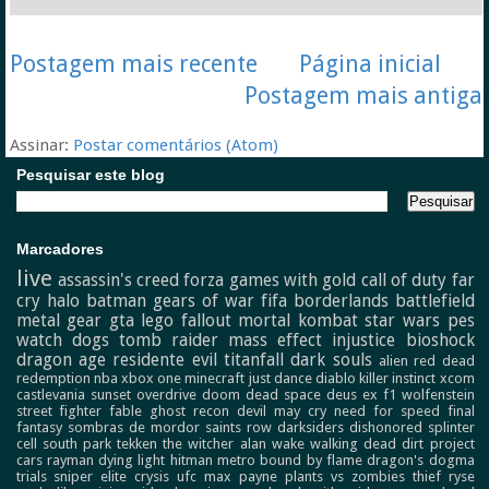
Postagem mais recente
Página inicial
Postagem mais antiga
Assinar:
Postar comentários (Atom)
Pesquisar este blog
Marcadores
live
assassin's creed
forza
games with gold
call of duty
far
cry
halo
batman
gears of war
fifa
borderlands
battlefield
metal gear
gta
lego
fallout
mortal kombat
star wars
pes
watch dogs
tomb raider
mass effect
injustice
bioshock
dragon age
residente evil
titanfall
dark souls
alien
red dead
redemption
nba
xbox one
minecraft
just dance
diablo
killer instinct
xcom
castlevania
sunset overdrive
doom
dead space
deus ex
f1
wolfenstein
street fighter
fable
ghost recon
devil may cry
need for speed
final
fantasy
sombras de mordor
saints row
darksiders
dishonored
splinter
cell
south park
tekken
the witcher
alan wake
walking dead
dirt
project
cars
rayman
dying light
hitman
metro
bound by flame
dragon's dogma
trials
sniper elite
crysis
ufc
max payne
plants vs zombies
thief
ryse