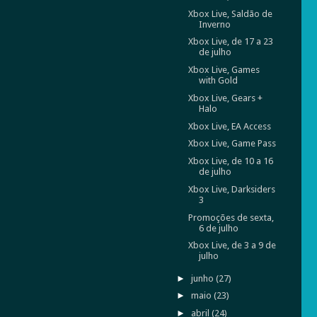
Xbox Live, Saldão de
Inverno
Xbox Live, de 17 a 23
de julho
Xbox Live, Games
with Gold
Xbox Live, Gears +
Halo
Xbox Live, EA Access
Xbox Live, Game Pass
Xbox Live, de 10 a 16
de julho
Xbox Live, Darksiders
3
Promoções de sexta,
6 de julho
Xbox Live, de 3 a 9 de
julho
►
junho
(27)
►
maio
(23)
►
abril
(24)