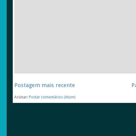
Postagem mais recente
P
Assinar:
Postar comentários (Atom)