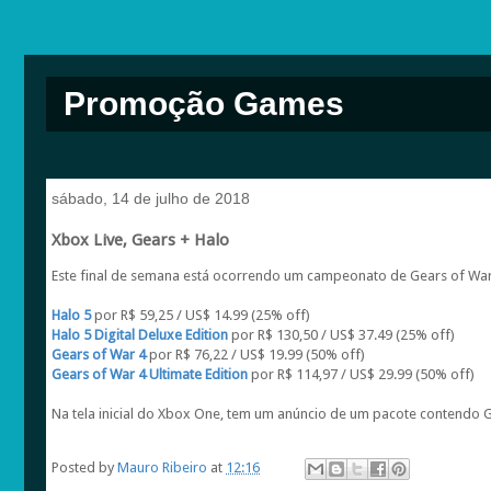
Promoção Games
sábado, 14 de julho de 2018
Xbox Live, Gears + Halo
Este final de semana está ocorrendo um campeonato de Gears of War
Halo 5
por R$ 59,25 / US$ 14.99 (25% off)
Halo 5 Digital Deluxe Edition
por R$ 130,50 / US$ 37.49 (25% off)
Gears of War 4
por R$ 76,22 / US$ 19.99 (50% off)
Gears of War 4 Ultimate Edition
por R$ 114,97 / US$ 29.99 (50% off)
Na tela inicial do Xbox One, tem um anúncio de um pacote contendo G
Posted by
Mauro Ribeiro
at
12:16