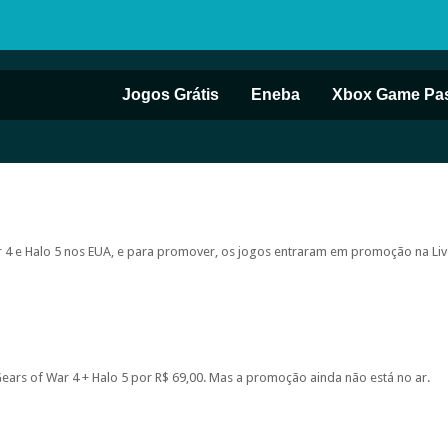
Jogos Grátis
Eneba
Xbox Game Pa
 4 e Halo 5 nos EUA, e para promover, os jogos entraram em promoção na Liv
ears of War 4 + Halo 5 por R$ 69,00. Mas a promoção ainda não está no ar.