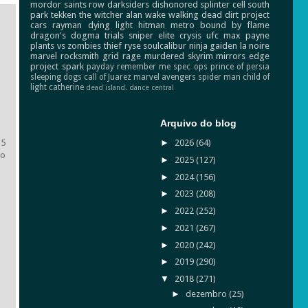
mordor
saints row
darksiders
dishonored
splinter cell
south
park
tekken
the witcher
alan wake
walking dead
dirt
project
cars
rayman
dying light
hitman
metro
bound by flame
dragon's dogma
trials
sniper elite
crysis
ufc
max payne
plants vs zombies
thief
ryse
soulcalibur
ninja gaiden
la noire
marvel
rocksmith
grid
rage
murdered
skyrim
mirrors edge
project spark
payday
remember me
spec ops
prince of persia
sleeping dogs
call of Juarez
marvel avengers
spider man
child of
light
catherine
dead island.
dance central
Arquivo do blog
►
2026
(64)
 5
ao
►
2025
(127)
►
2024
(156)
►
2023
(208)
►
2022
(252)
►
2021
(267)
►
2020
(242)
►
2019
(290)
▼
2018
(271)
►
dezembro
(25)