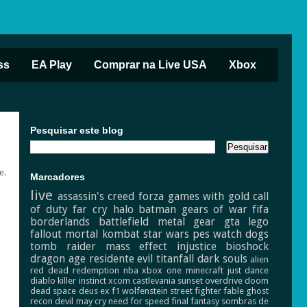
ss
EA Play
Comprar na Live USA
Xbox
Pesquisar este blog
e.
Marcadores
live
assassin's creed
forza
games with gold
call
of duty
far cry
halo
batman
gears of war
fifa
borderlands
battlefield
metal gear
gta
lego
fallout
mortal kombat
star wars
pes
watch dogs
tomb raider
mass effect
injustice
bioshock
dragon age
residente evil
titanfall
dark souls
alien
red dead redemption
nba
xbox one
minecraft
just dance
diablo
killer instinct
xcom
castlevania
sunset overdrive
doom
dead space
deus ex
f1
wolfenstein
street fighter
fable
ghost
recon
devil may cry
need for speed
final fantasy
sombras de