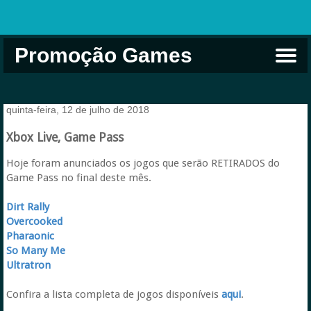
Promoção Games
Comprar na Live USA
Xbox Game Pass
Jogos Grátis
EA Play
Eneba
Xbox
quinta-feira, 12 de julho de 2018
Xbox Live, Game Pass
Hoje foram anunciados os jogos que serão RETIRADOS do
Game Pass no final deste mês.
Dirt Rally
Overcooked
Pharaonic
So Many Me
Ultratron
Confira a lista completa de jogos disponíveis
aqui
.