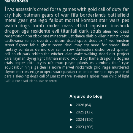
Marcadores
live
assassin's creed
forza
games with gold
call of duty
far
cry
halo
batman
gears of war
fifa
borderlands
battlefield
metal gear
gta
lego
fallout
mortal kombat
star wars
pes
watch dogs
tomb raider
mass effect
injustice
bioshock
dragon age
residente evil
titanfall
dark souls
alien
red dead
redemption
nba
xbox one
minecraft
just dance
diablo
killer instinct
xcom
castlevania
sunset overdrive
doom
dead space
deus ex
f1
wolfenstein
street fighter
fable
ghost recon
devil may cry
need for speed
final
fantasy
sombras de mordor
saints row
darksiders
dishonored
splinter
cell
south park
tekken
the witcher
alan wake
walking dead
dirt
project
cars
rayman
dying light
hitman
metro
bound by flame
dragon's dogma
trials
sniper elite
crysis
ufc
max payne
plants vs zombies
thief
ryse
soulcalibur
ninja gaiden
la noire
marvel
rocksmith
grid
rage
murdered
skyrim
mirrors edge
project spark
payday
remember me
spec ops
prince of
persia
sleeping dogs
call of Juarez
marvel avengers
spider man
child of light
catherine
dead island.
dance central
Arquivo do blog
►
2026
(64)
►
2025
(127)
►
2024
(156)
►
2023
(208)