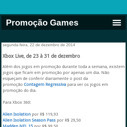
Promoção Games
Comprar na Live USA
Xbox Game Pass
Jogos Grátis
EA Play
Eneba
Xbox
segunda-feira, 22 de dezembro de 2014
Xbox Live, de 23 à 31 de dezembro
Além dos jogos em promoção durante toda a semana, existem
jogos que ficam em promoção por apenas um dia.
Não
esqueçam de conferir diariamente o post da
promoção
Contagem Regressiva
para ver os jogos em
promoção do dia.
Para Xbox 360:
Alien Isolation
por R$ 119,93
Alien Isolation Season Pass
por R$ 29,50
Madden NFL 15
por R$ 99,50