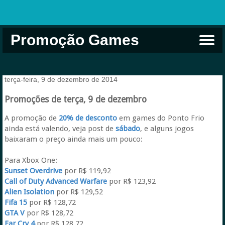
Promoção Games
Comprar na Live USA
Xbox Game Pass
Jogos Grátis
EA Play
Eneba
Xbox
terça-feira, 9 de dezembro de 2014
Promoções de terça, 9 de dezembro
A promoção de
20% de desconto
em games do Ponto Frio
ainda está valendo, veja post de
sábado
, e alguns jogos
baixaram o preço ainda mais um pouco:
Para Xbox One:
Sunset Overdrive
por R$ 119,92
Call of Duty Advanced Warfare
por R$ 123,92
Alien Isolation
por R$ 129,52
Fifa 15
por R$ 128,72
GTA V
por R$ 128,72
Far Cry 4
por R$ 128,72