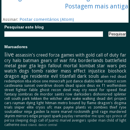
Postagem mais antiga
Assinar:
Postar comentários (Atom)
Pesquisar este blog
Marcadores
live
assassin's creed
forza
games with gold
call of duty
far
cry
halo
batman
gears of war
fifa
borderlands
battlefield
metal gear
gta
lego
fallout
mortal kombat
star wars
pes
watch dogs
tomb raider
mass effect
injustice
bioshock
dragon age
residente evil
titanfall
dark souls
alien
red dead
redemption
nba
xbox one
minecraft
just dance
diablo
killer instinct
xcom
castlevania
sunset overdrive
doom
dead space
deus ex
f1
wolfenstein
street fighter
fable
ghost recon
devil may cry
need for speed
final
fantasy
sombras de mordor
saints row
darksiders
dishonored
splinter
cell
south park
tekken
the witcher
alan wake
walking dead
dirt
project
cars
rayman
dying light
hitman
metro
bound by flame
dragon's dogma
trials
sniper elite
crysis
ufc
max payne
plants vs zombies
thief
ryse
soulcalibur
ninja gaiden
la noire
marvel
rocksmith
grid
rage
murdered
skyrim
mirrors edge
project spark
payday
remember me
spec ops
prince of
persia
sleeping dogs
call of Juarez
marvel avengers
spider man
child of light
catherine
dead island.
dance central