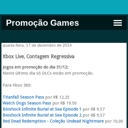
Promoção Games
Comprar na Live USA
Xbox Game Pass
Jogos Grátis
EA Play
Eneba
Xbox
quarta-feira, 17 de dezembro de 2014
Xbox Live, Contagem Regressiva
Jogos em promoção do dia 31/12:
Neste último dia só DLCs estão em promoção.
Para Xbox 360:
Titanfall Season Pass
por R$ 12,25
Watch Dogs Season Pass
por R$ 19.50
Bioshock Infinite Burial at Sea Episode 1
por R$ 9,57
Bioshock Infinite Burial at Sea Episode 2
por R$ 9,57
Red Dead Redemption - Coleção Undead Nightmare
por 10,00