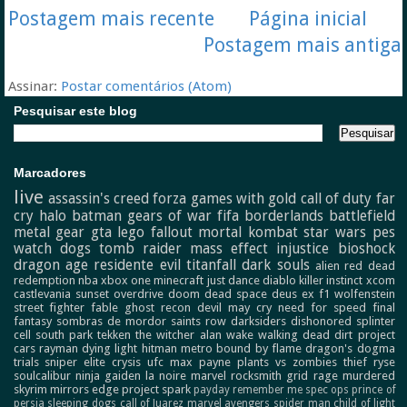
Postagem mais recente
Página inicial
Postagem mais antiga
Assinar:
Postar comentários (Atom)
Pesquisar este blog
Marcadores
live
assassin's creed
forza
games with gold
call of duty
far
cry
halo
batman
gears of war
fifa
borderlands
battlefield
metal gear
gta
lego
fallout
mortal kombat
star wars
pes
watch dogs
tomb raider
mass effect
injustice
bioshock
dragon age
residente evil
titanfall
dark souls
alien
red dead
redemption
nba
xbox one
minecraft
just dance
diablo
killer instinct
xcom
castlevania
sunset overdrive
doom
dead space
deus ex
f1
wolfenstein
street fighter
fable
ghost recon
devil may cry
need for speed
final
fantasy
sombras de mordor
saints row
darksiders
dishonored
splinter
cell
south park
tekken
the witcher
alan wake
walking dead
dirt
project
cars
rayman
dying light
hitman
metro
bound by flame
dragon's dogma
trials
sniper elite
crysis
ufc
max payne
plants vs zombies
thief
ryse
soulcalibur
ninja gaiden
la noire
marvel
rocksmith
grid
rage
murdered
skyrim
mirrors edge
project spark
payday
remember me
spec ops
prince of
persia
sleeping dogs
call of Juarez
marvel avengers
spider man
child of light