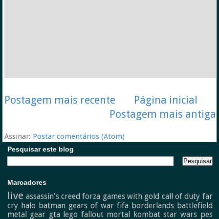
Postagem mais recente
Página inicial
Postagem mais antiga
Assinar:
Postar comentários (Atom)
Pesquisar este blog
Marcadores
live
assassin's creed
forza
games with gold
call of duty
far
cry
halo
batman
gears of war
fifa
borderlands
battlefield
metal gear
gta
lego
fallout
mortal kombat
star wars
pes