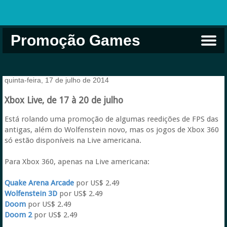
Promoção Games
Comprar na Live USA
Xbox Game Pass
Jogos Grátis
EA Play
Eneba
Xbox
quinta-feira, 17 de julho de 2014
Xbox Live, de 17 à 20 de julho
Está rolando uma promoção de algumas reedições de FPS das
antigas, além do Wolfenstein novo, mas os jogos de Xbox 360
só estão disponíveis na Live americana.
Para Xbox 360, apenas na Live americana:
Quake Arena Arcade
por US$ 2.49
Wolfenstein 3D
por US$ 2.49
Doom
por US$ 2.49
Doom 2
por US$ 2.49