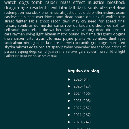
watch dogs
tomb raider
mass effect
injustice
bioshock
dragon age
residente evil
titanfall
dark souls
alien
red dead
redemption
nba
xbox one
minecraft
just dance
diablo
killer instinct
xcom
castlevania
sunset overdrive
doom
dead space
deus ex
f1
wolfenstein
street fighter
fable
ghost recon
devil may cry
need for speed
final
fantasy
sombras de mordor
saints row
darksiders
dishonored
splinter
cell
south park
tekken
the witcher
alan wake
walking dead
dirt
project
cars
rayman
dying light
hitman
metro
bound by flame
dragon's dogma
trials
sniper elite
crysis
ufc
max payne
plants vs zombies
thief
ryse
soulcalibur
ninja gaiden
la noire
marvel
rocksmith
grid
rage
murdered
skyrim
mirrors edge
project spark
payday
remember me
spec ops
prince of
persia
sleeping dogs
call of Juarez
marvel avengers
spider man
child of light
catherine
dead island.
dance central
Arquivo do blog
►
2026
(64)
►
2025
(127)
►
2024
(156)
►
2023
(208)
►
2022
(252)
►
2021
(267)
►
2020
(242)