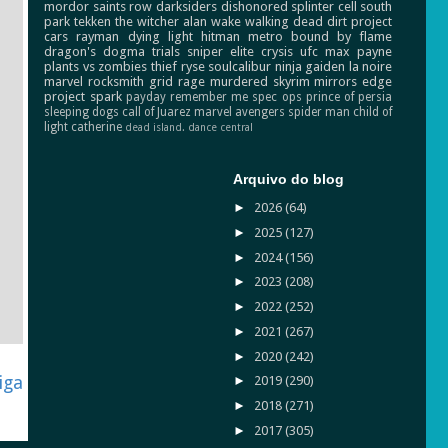
mordor
saints row
darksiders
dishonored
splinter cell
south
park
tekken
the witcher
alan wake
walking dead
dirt
project
cars
rayman
dying light
hitman
metro
bound by flame
dragon's dogma
trials
sniper elite
crysis
ufc
max payne
plants vs zombies
thief
ryse
soulcalibur
ninja gaiden
la noire
marvel
rocksmith
grid
rage
murdered
skyrim
mirrors edge
project spark
payday
remember me
spec ops
prince of persia
sleeping dogs
call of Juarez
marvel avengers
spider man
child of
light
catherine
dead island.
dance central
Arquivo do blog
►
2026
(64)
►
2025
(127)
►
2024
(156)
►
2023
(208)
►
2022
(252)
►
2021
(267)
►
2020
(242)
iga
►
2019
(290)
►
2018
(271)
►
2017
(305)