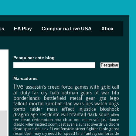
ss
EA Play
Comprar na Live USA
Xbox
Pesquisar este blog
Marcadores
live
assassin's creed
forza
games with gold
call
of duty
far cry
halo
batman
gears of war
fifa
borderlands
battlefield
metal gear
gta
lego
fallout
mortal kombat
star wars
pes
watch dogs
tomb raider
mass effect
injustice
bioshock
dragon age
residente evil
titanfall
dark souls
alien
red dead redemption
nba
xbox one
minecraft
just dance
diablo
killer instinct
xcom
castlevania
sunset overdrive
doom
dead space
deus ex
f1
wolfenstein
street fighter
fable
ghost
recon
devil may cry
need for speed
final fantasy
sombras de