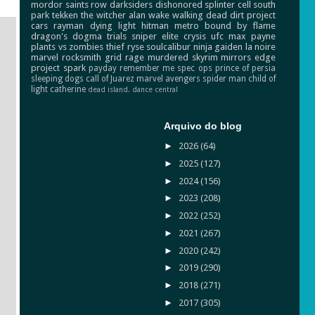
mordor
saints row
darksiders
dishonored
splinter cell
south
park
tekken
the witcher
alan wake
walking dead
dirt
project
cars
rayman
dying light
hitman
metro
bound by flame
dragon's dogma
trials
sniper elite
crysis
ufc
max payne
plants vs zombies
thief
ryse
soulcalibur
ninja gaiden
la noire
marvel
rocksmith
grid
rage
murdered
skyrim
mirrors edge
project spark
payday
remember me
spec ops
prince of persia
sleeping dogs
call of Juarez
marvel avengers
spider man
child of
light
catherine
dead island.
dance central
Arquivo do blog
►
2026
(64)
►
2025
(127)
►
2024
(156)
►
2023
(208)
►
2022
(252)
►
2021
(267)
►
2020
(242)
►
2019
(290)
►
2018
(271)
►
2017
(305)