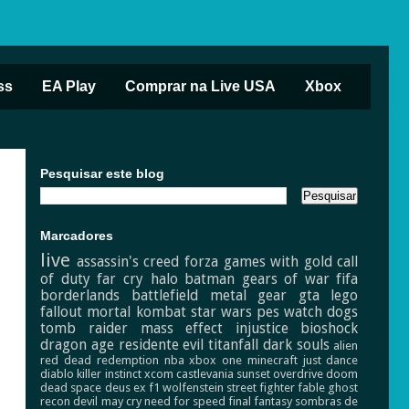
ss
EA Play
Comprar na Live USA
Xbox
Pesquisar este blog
Marcadores
live
assassin's creed
forza
games with gold
call
of duty
far cry
halo
batman
gears of war
fifa
borderlands
battlefield
metal gear
gta
lego
fallout
mortal kombat
star wars
pes
watch dogs
tomb raider
mass effect
injustice
bioshock
dragon age
residente evil
titanfall
dark souls
alien
red dead redemption
nba
xbox one
minecraft
just dance
diablo
killer instinct
xcom
castlevania
sunset overdrive
doom
dead space
deus ex
f1
wolfenstein
street fighter
fable
ghost
recon
devil may cry
need for speed
final fantasy
sombras de