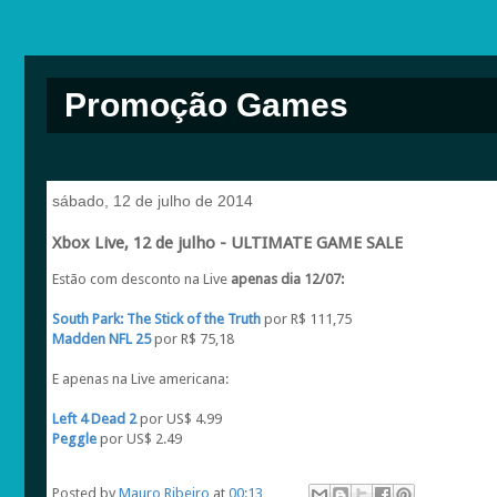
Promoção Games
sábado, 12 de julho de 2014
Xbox Live, 12 de julho - ULTIMATE GAME SALE
Estão com desconto na Live
apenas dia 12/07:
South Park: The Stick of the Truth
por R$ 111,75
Madden NFL 25
por R$ 75,18
E apenas na Live americana:
Left 4 Dead 2
por US$ 4.99
Peggle
por US$ 2.49
Posted by
Mauro Ribeiro
at
00:13