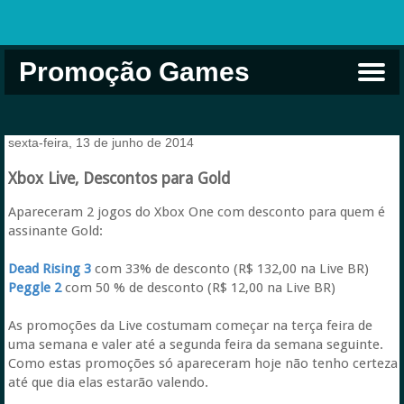
Promoção Games
Comprar na Live USA
Xbox Game Pass
Jogos Grátis
EA Play
Eneba
Xbox
sexta-feira, 13 de junho de 2014
Xbox Live, Descontos para Gold
Apareceram 2 jogos do Xbox One com desconto para quem é
assinante Gold:
Dead Rising 3
com 33% de desconto (R$ 132,00 na Live BR)
Peggle 2
com 50 % de desconto (R$ 12,00 na Live BR)
As promoções da Live costumam começar na terça feira de
uma semana e valer até a segunda feira da semana seguinte.
Como estas promoções só apareceram hoje não tenho certeza
até que dia elas estarão valendo.