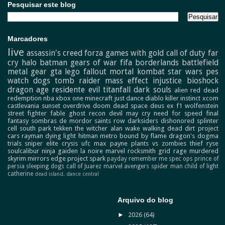
Pesquisar este blog
Marcadores
live
assassin's creed
forza
games with gold
call of duty
far
cry
halo
batman
gears of war
fifa
borderlands
battlefield
metal gear
gta
lego
fallout
mortal kombat
star wars
pes
watch dogs
tomb raider
mass effect
injustice
bioshock
dragon age
residente evil
titanfall
dark souls
alien
red dead
redemption
nba
xbox one
minecraft
just dance
diablo
killer instinct
xcom
castlevania
sunset overdrive
doom
dead space
deus ex
f1
wolfenstein
street fighter
fable
ghost recon
devil may cry
need for speed
final
fantasy
sombras de mordor
saints row
darksiders
dishonored
splinter
cell
south park
tekken
the witcher
alan wake
walking dead
dirt
project
cars
rayman
dying light
hitman
metro
bound by flame
dragon's dogma
trials
sniper elite
crysis
ufc
max payne
plants vs zombies
thief
ryse
soulcalibur
ninja gaiden
la noire
marvel
rocksmith
grid
rage
murdered
skyrim
mirrors edge
project spark
payday
remember me
spec ops
prince of
persia
sleeping dogs
call of Juarez
marvel avengers
spider man
child of light
catherine
dead island.
dance central
Arquivo do blog
►
2026
(64)