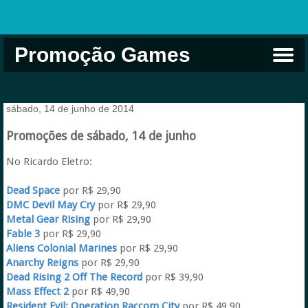
Promoção Games
Comprar na Live USA
Xbox Game Pass
Jogos Grátis
EA Play
Eneba
Xbox
sábado, 14 de junho de 2014
Promoções de sábado, 14 de junho
No Ricardo Eletro:
Dead Space
por R$ 29,90
DMC Devil May Cry
por R$ 29,90
Metal Gear Rising
por R$ 29,90
Fable 3
por R$ 29,90
Aliens Colonial Marines
por R$ 29,90
Anarchy Reigns
por R$ 29,90
Dead Rising 2 Off The Record
por R$ 39,90
Mass Effect 2
por R$ 49,90
Resident Evil: Operation Raccom City
por R$ 49,90