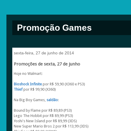
Promoção Games
sexta-feira, 27 de junho de 2014
Promoções de sexta, 27 de junho
Hoje no Walmart:
Bioshock Infinite
por R$ 59,90 (X360 e PS3)
Thief
por R$ 99,90 (X360)
Na Big Boy Games,
saldão
:
Bound by Flame por R$ 89,89 (PS3)
Lego The Hobbit por R$ 89,99 (PS3)
Yoshi's New Island por R$ 89,99 (3DS)
New Super Mario Bros 2 por R$ 113,99 (3DS)