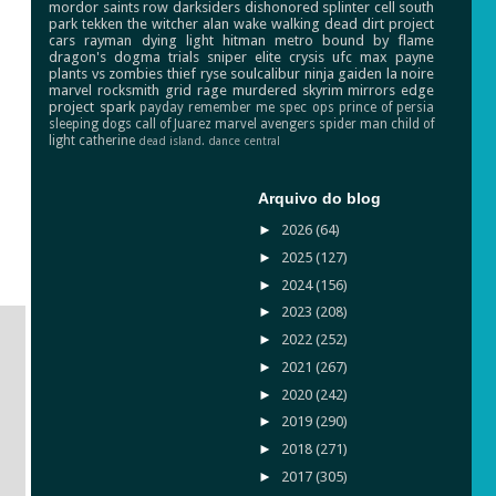
mordor
saints row
darksiders
dishonored
splinter cell
south
park
tekken
the witcher
alan wake
walking dead
dirt
project
cars
rayman
dying light
hitman
metro
bound by flame
dragon's dogma
trials
sniper elite
crysis
ufc
max payne
plants vs zombies
thief
ryse
soulcalibur
ninja gaiden
la noire
marvel
rocksmith
grid
rage
murdered
skyrim
mirrors edge
project spark
payday
remember me
spec ops
prince of persia
sleeping dogs
call of Juarez
marvel avengers
spider man
child of
light
catherine
dead island.
dance central
Arquivo do blog
►
2026
(64)
►
2025
(127)
►
2024
(156)
►
2023
(208)
►
2022
(252)
►
2021
(267)
►
2020
(242)
►
2019
(290)
►
2018
(271)
►
2017
(305)