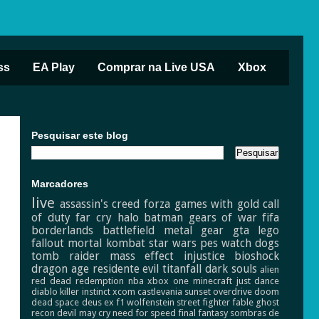
ss
EA Play
Comprar na Live USA
Xbox
Pesquisar este blog
Marcadores
live
assassin's creed
forza
games with gold
call
of duty
far cry
halo
batman
gears of war
fifa
borderlands
battlefield
metal gear
gta
lego
fallout
mortal kombat
star wars
pes
watch dogs
tomb raider
mass effect
injustice
bioshock
dragon age
residente evil
titanfall
dark souls
alien
red dead redemption
nba
xbox one
minecraft
just dance
diablo
killer instinct
xcom
castlevania
sunset overdrive
doom
dead space
deus ex
f1
wolfenstein
street fighter
fable
ghost
recon
devil may cry
need for speed
final fantasy
sombras de