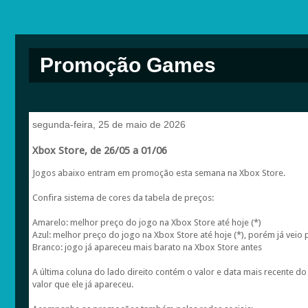
Promoção Games
segunda-feira, 25 de maio de 2026
Xbox Store, de 26/05 a 01/06
Jogos abaixo entram em promoção esta semana na Xbox Store.
Confira sistema de cores da tabela de preços:
Amarelo: melhor preço do jogo na Xbox Store até hoje (*)
Azul: melhor preço do jogo na Xbox Store até hoje (*), porém já veio 
Branco: jogo já apareceu mais barato na Xbox Store antes
A última coluna do lado direito contém o valor e data mais recente 
valor que ele já apareceu.