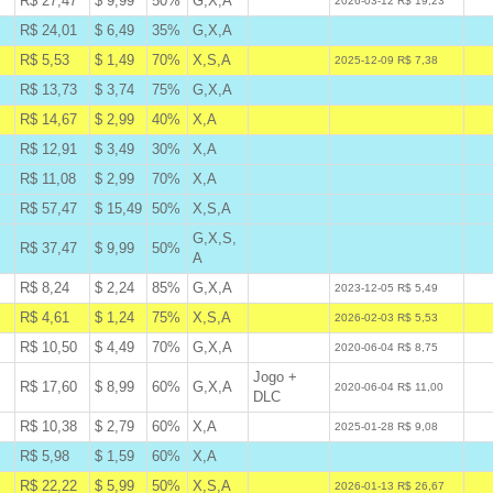
R$ 27,47
$ 9,99
50%
G,X,A
W
2026-03-12 R$ 19,23
R$ 24,01
$ 6,49
35%
G,X,A
B
R$ 5,53
$ 1,49
70%
X,S,A
A
2025-12-09 R$ 7,38
R$ 13,73
$ 3,74
75%
G,X,A
B
R$ 14,67
$ 2,99
40%
X,A
A
R$ 12,91
$ 3,49
30%
X,A
B
R$ 11,08
$ 2,99
70%
X,A
B
R$ 57,47
$ 15,49
50%
X,S,A
B
G,X,S,
R$ 37,47
$ 9,99
50%
B
A
R$ 8,24
$ 2,24
85%
G,X,A
W
2023-12-05 R$ 5,49
R$ 4,61
$ 1,24
75%
X,S,A
A
2026-02-03 R$ 5,53
R$ 10,50
$ 4,49
70%
G,X,A
W
2020-06-04 R$ 8,75
Jogo +
R$ 17,60
$ 8,99
60%
G,X,A
W
2020-06-04 R$ 11,00
DLC
R$ 10,38
$ 2,79
60%
X,A
W
2025-01-28 R$ 9,08
R$ 5,98
$ 1,59
60%
X,A
B
R$ 22,22
$ 5,99
50%
X,S,A
A
2026-01-13 R$ 26,67