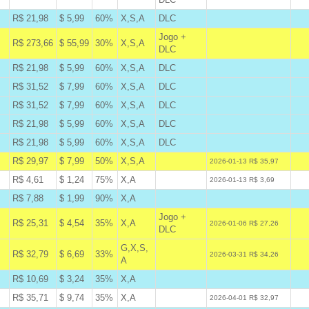
R$ 21,98
$ 5,99
60%
X,S,A
DLC
B
Jogo +
R$ 273,66
$ 55,99
30%
X,S,A
A
DLC
R$ 21,98
$ 5,99
60%
X,S,A
DLC
B
R$ 31,52
$ 7,99
60%
X,S,A
DLC
B
R$ 31,52
$ 7,99
60%
X,S,A
DLC
B
R$ 21,98
$ 5,99
60%
X,S,A
DLC
B
R$ 21,98
$ 5,99
60%
X,S,A
DLC
B
R$ 29,97
$ 7,99
50%
X,S,A
A
2026-01-13 R$ 35,97
R$ 4,61
$ 1,24
75%
X,A
W
2026-01-13 R$ 3,69
R$ 7,88
$ 1,99
90%
X,A
B
Jogo +
R$ 25,31
$ 4,54
35%
X,A
A
2026-01-06 R$ 27,26
DLC
G,X,S,
R$ 32,79
$ 6,69
33%
A
2026-03-31 R$ 34,26
A
R$ 10,69
$ 3,24
35%
X,A
B
R$ 35,71
$ 9,74
35%
X,A
W
2026-04-01 R$ 32,97