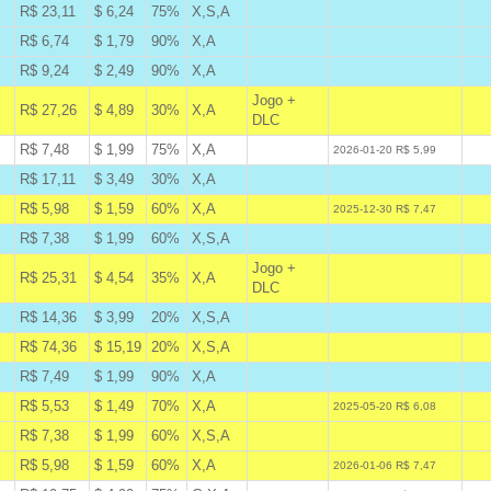
R$ 23,11
$ 6,24
75%
X,S,A
B
R$ 6,74
$ 1,79
90%
X,A
B
R$ 9,24
$ 2,49
90%
X,A
B
Jogo +
R$ 27,26
$ 4,89
30%
X,A
A
DLC
R$ 7,48
$ 1,99
75%
X,A
W
2026-01-20 R$ 5,99
R$ 17,11
$ 3,49
30%
X,A
B
R$ 5,98
$ 1,59
60%
X,A
A
2025-12-30 R$ 7,47
R$ 7,38
$ 1,99
60%
X,S,A
B
Jogo +
R$ 25,31
$ 4,54
35%
X,A
A
DLC
R$ 14,36
$ 3,99
20%
X,S,A
B
R$ 74,36
$ 15,19
20%
X,S,A
A
R$ 7,49
$ 1,99
90%
X,A
B
R$ 5,53
$ 1,49
70%
X,A
A
2025-05-20 R$ 6,08
R$ 7,38
$ 1,99
60%
X,S,A
A
R$ 5,98
$ 1,59
60%
X,A
A
2026-01-06 R$ 7,47