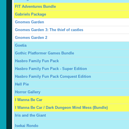
FIT Adventures Bundle
Gabriels Package
Gnomes Garden
Gnomes Garden 3: The thief of castles
Gnomes Garden 2
Goetia
Gothic Platformer Games Bundle
Hasbro Family Fun Pack
Hasbro Family Fun Pack - Super Edition
Hasbro Family Fun Pack Conquest Edition
Hell Pie
Horror Gallery
I Wanna Be Car
I Wanna Be Car / Dark Dungeon Mind Mess (Bundle)
Iris and the Giant
Isekai Rondo