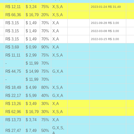
R$ 12,11
$ 3,24
75%
X,S,A
A
2023-01-24 R$ 31,49
R$ 66,36
$ 16,79
20%
X,S,A
A
R$ 3,15
$ 1,49
70%
X,A
W
2021-09-28 R$ 3,00
R$ 3,15
$ 1,49
70%
X,A
W
2022-03-08 R$ 3,00
R$ 3,15
$ 1,49
70%
X,A
W
2022-03-15 R$ 3,00
R$ 3,69
$ 0,99
90%
X,A
B
R$ 11,11
$ 2,99
75%
X,S,A
B
-
$ 11,99
70%
B
R$ 44,75
$ 14,99
75%
G,X,A
B
-
$ 11,99
70%
B
R$ 18,49
$ 4,99
80%
X,S,A
B
R$ 22,17
$ 5,99
40%
G,X,A
B
R$ 13,26
$ 3,49
30%
X,A
A
R$ 62,96
$ 16,79
30%
X,S,A
A
R$ 13,73
$ 3,74
75%
X,A
B
G,X,S,
R$ 27,47
$ 7,49
50%
B
A