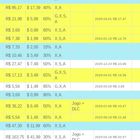
R$ 85,17
$ 17,39
40%
X,A
A
G,X,S,
R$ 21,98
$ 5,99
60%
A
2026-04-01 R$ 27,47
A
R$ 3,69
$ 0,99
80%
X,S,A
A
R$ 7,38
$ 1,99
60%
X,S,A
A
2024-01-16 R$ 14,76
R$ 7,33
$ 2,00
33%
X,A
B
R$ 10,46
$ 3,49
30%
X,A
B
R$ 27,47
$ 7,49
50%
X,S,A
W
2025-12-23 R$ 10,99
G,X,S,
R$ 17,13
$ 3,49
65%
A
2026-04-01 R$ 19,58
A
R$ 5,54
$ 1,49
85%
G,X,A
W
2026-03-26 R$ 3,69
R$ 3,69
$ 0,99
90%
X,A
B
Jogo +
R$ 36,22
$ 6,49
50%
X,A
A
2026-01-06 R$ 43,47
DLC
R$ 5,54
$ 1,49
85%
X,A
A
2025-08-19 R$ 22,48
R$ 47,30
$ 11,99
60%
X,S,A
B
Jogo +
R$ 163,75
$ 41,99
30%
X,S,A
W
2025-04-16 R$ 93,57
DLC