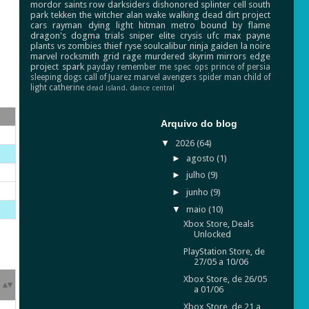
mordor
saints row
darksiders
dishonored
splinter cell
south
park
tekken
the witcher
alan wake
walking dead
dirt
project
cars
rayman
dying light
hitman
metro
bound by flame
dragon's dogma
trials
sniper elite
crysis
ufc
max payne
plants vs zombies
thief
ryse
soulcalibur
ninja gaiden
la noire
marvel
rocksmith
grid
rage
murdered
skyrim
mirrors edge
project spark
payday
remember me
spec ops
prince of persia
sleeping dogs
call of Juarez
marvel avengers
spider man
child of
light
catherine
dead island.
dance central
Arquivo do blog
▼
2026
(64)
►
agosto
(1)
►
julho
(9)
►
junho
(9)
▼
maio
(10)
Xbox Store, Deals
Unlocked
PlayStation Store, de
27/05 a 10/06
Xbox Store, de 26/05
a 01/06
Xbox Store, de 21 a