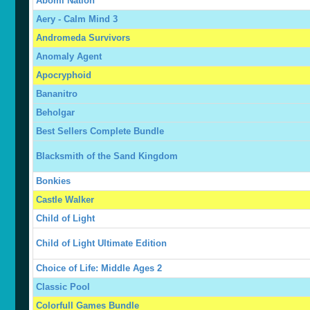
Abomi Nation
Aery - Calm Mind 3
Andromeda Survivors
Anomaly Agent
Apocryphoid
Bananitro
Beholgar
Best Sellers Complete Bundle
Blacksmith of the Sand Kingdom
Bonkies
Castle Walker
Child of Light
Child of Light Ultimate Edition
Choice of Life: Middle Ages 2
Classic Pool
Colorfull Games Bundle