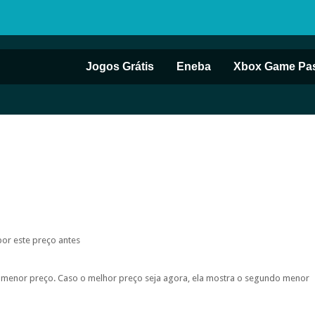
Jogos Grátis
Eneba
Xbox Game Pa
por este preço antes
do menor preço. Caso o melhor preço seja agora, ela mostra o segundo menor