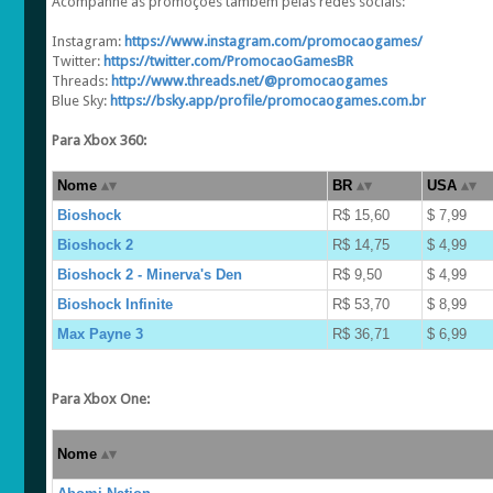
Acompanhe as promoções também pelas redes sociais:
Instagram:
https://www.instagram.com/promocaogames/
Twitter:
https://twitter.com/PromocaoGamesBR
Threads:
http://www.threads.net/@promocaogames
Blue Sky:
https://bsky.app/profile/promocaogames.com.br
Para Xbox 360:
Nome
BR
USA
Bioshock
R$ 15,60
$ 7,99
Bioshock 2
R$ 14,75
$ 4,99
Bioshock 2 - Minerva's Den
R$ 9,50
$ 4,99
Bioshock Infinite
R$ 53,70
$ 8,99
Max Payne 3
R$ 36,71
$ 6,99
Para Xbox One:
Nome