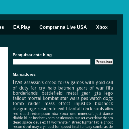
ss
EA Play
Comprar na Live USA
Xbox
Pesquisar este blog
Marcadores
live
assassin's creed
forza
games with gold
call
of duty
far cry
halo
batman
gears of war
fifa
borderlands
battlefield
metal gear
gta
lego
fallout
mortal kombat
star wars
pes
watch dogs
tomb raider
mass effect
injustice
bioshock
dragon age
residente evil
titanfall
dark souls
alien
red dead redemption
nba
xbox one
minecraft
just dance
diablo
killer instinct
xcom
castlevania
sunset overdrive
doom
dead space
deus ex
f1
wolfenstein
street fighter
fable
ghost
recon
devil may cry
need for speed
final fantasy
sombras de