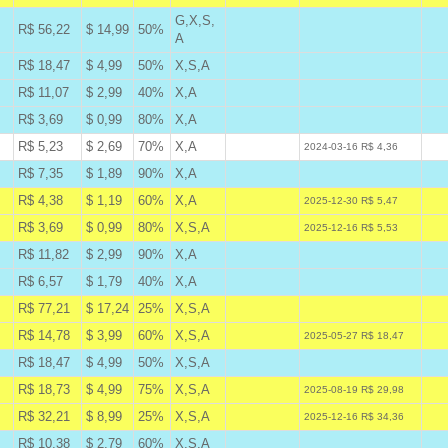
G,X,S,
R$ 56,22
$ 14,99
50%
B
A
R$ 18,47
$ 4,99
50%
X,S,A
B
R$ 11,07
$ 2,99
40%
X,A
B
R$ 3,69
$ 0,99
80%
X,A
B
R$ 5,23
$ 2,69
70%
X,A
W
2024-03-16 R$ 4,36
R$ 7,35
$ 1,89
90%
X,A
B
R$ 4,38
$ 1,19
60%
X,A
A
2025-12-30 R$ 5,47
R$ 3,69
$ 0,99
80%
X,S,A
A
2025-12-16 R$ 5,53
R$ 11,82
$ 2,99
90%
X,A
B
R$ 6,57
$ 1,79
40%
X,A
B
R$ 77,21
$ 17,24
25%
X,S,A
A
R$ 14,78
$ 3,99
60%
X,S,A
A
2025-05-27 R$ 18,47
R$ 18,47
$ 4,99
50%
X,S,A
B
R$ 18,73
$ 4,99
75%
X,S,A
A
2025-08-19 R$ 29,98
R$ 32,21
$ 8,99
25%
X,S,A
A
2025-12-16 R$ 34,36
R$ 10,38
$ 2,79
60%
X,S,A
B