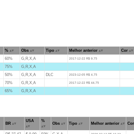
%
Obs
Tipo
Melhor anterior
Cor
60%
G,R,X,A
W
2017-12-22 R$ 9,75
75%
G,R,X,A
B
50%
G,R,X,A
DLC
W
2023-12-05 R$ 4,75
70%
G,R,X,A
W
2017-12-22 R$ 44,75
65%
G,R,X,A
B
USA
%
BR
Obs
Tipo
Melhor anterior
Cor