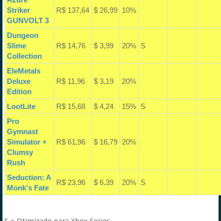
Striker
R$ 137,64
$ 26,99
10%
GUNVOLT 3
Dungeon
Slime
R$ 14,76
$ 3,99
20%
S
Collection
EleMetals
Deluxe
R$ 11,96
$ 3,19
20%
Edition
LootLite
R$ 15,68
$ 4,24
15%
S
Pro
Gymnast
Simulator +
R$ 61,96
$ 16,79
20%
Clumsy
Rush
Seduction: A
R$ 23,96
$ 6,39
20%
S
Monk's Fate