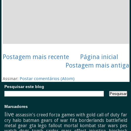
Postagem mais recente
Página inicial
Postagem mais antiga
Assinar:
Postar comentários (Atom)
Pesquisar este blog
Marcadores
live
assassin's creed
forza
games with gold
call of duty
far
cry
halo
batman
gears of war
fifa
borderlands
battlefield
metal gear
gta
lego
fallout
mortal kombat
star wars
pes
watch dogs
tomb raider
mass effect
injustice
bioshock