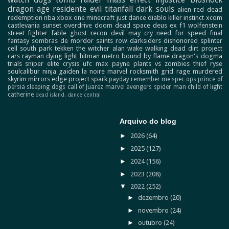
dragon age
residente evil
titanfall
dark souls
alien
red dead
redemption
nba
xbox one
minecraft
just dance
diablo
killer instinct
xcom
castlevania
sunset overdrive
doom
dead space
deus ex
f1
wolfenstein
street fighter
fable
ghost recon
devil may cry
need for speed
final
fantasy
sombras de mordor
saints row
darksiders
dishonored
splinter
cell
south park
tekken
the witcher
alan wake
walking dead
dirt
project
cars
rayman
dying light
hitman
metro
bound by flame
dragon's dogma
trials
sniper elite
crysis
ufc
max payne
plants vs zombies
thief
ryse
soulcalibur
ninja gaiden
la noire
marvel
rocksmith
grid
rage
murdered
skyrim
mirrors edge
project spark
payday
remember me
spec ops
prince of
persia
sleeping dogs
call of Juarez
marvel avengers
spider man
child of light
catherine
dead island.
dance central
Arquivo do blog
►
2026
(64)
►
2025
(127)
►
2024
(156)
►
2023
(208)
▼
2022
(252)
►
dezembro
(20)
►
novembro
(24)
►
outubro
(24)