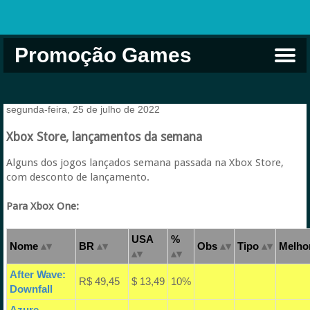
Promoção Games
Comprar na Live USA
Xbox Game Pass
Jogos Grátis
EA Play
Eneba
Xbox
segunda-feira, 25 de julho de 2022
Xbox Store, lançamentos da semana
Alguns dos jogos lançados semana passada na Xbox Store,
com desconto de lançamento.
Para Xbox One:
USA
%
Nome
BR
Obs
Tipo
Melhor
After Wave:
R$ 49,45
$ 13,49
10%
Downfall
Azure