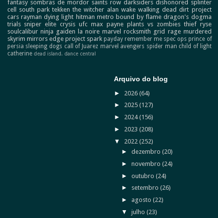
fantasy
sombras de mordor
saints row
darksiders
dishonored
splinter
cell
south park
tekken
the witcher
alan wake
walking dead
dirt
project
cars
rayman
dying light
hitman
metro
bound by flame
dragon's dogma
trials
sniper elite
crysis
ufc
max payne
plants vs zombies
thief
ryse
soulcalibur
ninja gaiden
la noire
marvel
rocksmith
grid
rage
murdered
skyrim
mirrors edge
project spark
payday
remember me
spec ops
prince of
persia
sleeping dogs
call of Juarez
marvel avengers
spider man
child of light
catherine
dead island.
dance central
Arquivo do blog
►
2026
(64)
►
2025
(127)
►
2024
(156)
►
2023
(208)
▼
2022
(252)
►
dezembro
(20)
►
novembro
(24)
►
outubro
(24)
►
setembro
(26)
►
agosto
(22)
▼
julho
(23)