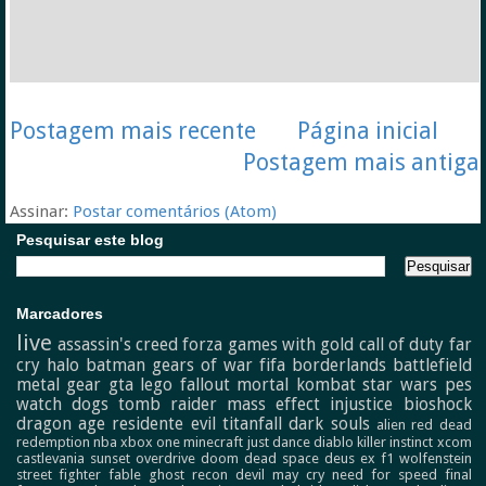
Postagem mais recente
Página inicial
Postagem mais antiga
Assinar:
Postar comentários (Atom)
Pesquisar este blog
Marcadores
live
assassin's creed
forza
games with gold
call of duty
far
cry
halo
batman
gears of war
fifa
borderlands
battlefield
metal gear
gta
lego
fallout
mortal kombat
star wars
pes
watch dogs
tomb raider
mass effect
injustice
bioshock
dragon age
residente evil
titanfall
dark souls
alien
red dead
redemption
nba
xbox one
minecraft
just dance
diablo
killer instinct
xcom
castlevania
sunset overdrive
doom
dead space
deus ex
f1
wolfenstein
street fighter
fable
ghost recon
devil may cry
need for speed
final