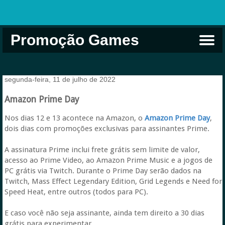
Promoção Games
Comprar na Live USA
Xbox Game Pass
Jogos Grátis
EA Play
Eneba
Xbox
segunda-feira, 11 de julho de 2022
Amazon Prime Day
Nos dias 12 e 13 acontece na Amazon, o
Amazon Prime Day
,
dois dias com promoções exclusivas para assinantes Prime.
A assinatura Prime inclui frete grátis sem limite de valor,
acesso ao Prime Video, ao Amazon Prime Music e a jogos de
PC grátis via Twitch. Durante o Prime Day serão dados na
Twitch, Mass Effect Legendary Edition, Grid Legends e Need for
Speed Heat, entre outros (todos para PC).
E caso você não seja assinante, ainda tem direito a 30 dias
grátis para experimentar.