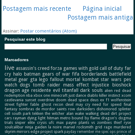
Postagem mais recente
Página inicial
Postagem mais antiga
Assinar:
Postar comentários (Atom)
Pesquisar este blog
Marcadores
live
assassin's creed
forza
games with gold
call of duty
far
cry
halo
batman
gears of war
fifa
borderlands
battlefield
metal gear
gta
lego
fallout
mortal kombat
star wars
pes
watch dogs
tomb raider
mass effect
injustice
bioshock
dragon age
residente evil
titanfall
dark souls
alien
red dead
redemption
nba
xbox one
minecraft
just dance
diablo
killer instinct
xcom
castlevania
sunset overdrive
doom
dead space
deus ex
f1
wolfenstein
street fighter
fable
ghost recon
devil may cry
need for speed
final
fantasy
sombras de mordor
saints row
darksiders
dishonored
splinter
cell
south park
tekken
the witcher
alan wake
walking dead
dirt
project
cars
rayman
dying light
hitman
metro
bound by flame
dragon's dogma
trials
sniper elite
crysis
ufc
max payne
plants vs zombies
thief
ryse
soulcalibur
ninja gaiden
la noire
marvel
rocksmith
grid
rage
murdered
skyrim
mirrors edge
project spark
payday
remember me
spec ops
prince of