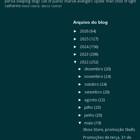
persia
sleeping dogs
call of Juarez
marvel avengers
spider man
child of light
catherine
dead island.
dance central
Arquivo do blog
►
2026
(64)
►
2025
(127)
►
2024
(156)
►
2023
(208)
▼
2022
(252)
►
dezembro
(20)
►
novembro
(24)
►
outubro
(24)
►
setembro
(26)
►
agosto
(22)
►
julho
(23)
►
junho
(20)
▼
maio
(19)
Xbox Store, promoção Skulls
Promoções de terça, 31 de