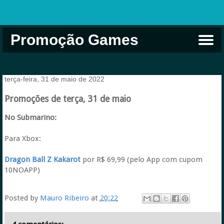
Promoção Games
Comprar na Live USA
Xbox Game Pass
Jogos Grátis
EA Play
Eneba
Xbox
terça-feira, 31 de maio de 2022
Promoções de terça, 31 de maio
No Submarino:
Para Xbox:
Dragon Ball Z Kakarot
por R$ 69,99 (pelo App com cupom
10NOAPP)
Posted by
Mauro Ribeiro
at
20:22