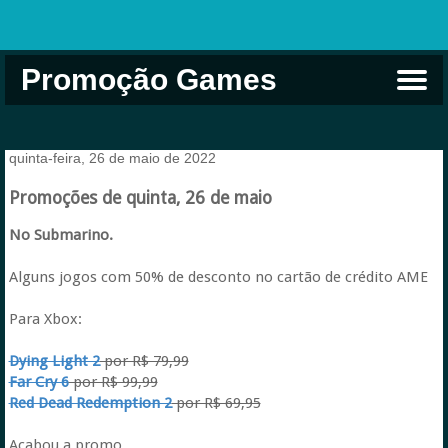
Promoção Games
Comprar na Live USA
Xbox Game Pass
Jogos Grátis
EA Play
Eneba
Xbox
quinta-feira, 26 de maio de 2022
Promoções de quinta, 26 de maio
No Submarino.
Alguns jogos com 50% de desconto no cartão de crédito AME
Para Xbox:
Dying Light 2
por R$ 79,99
Far Cry 6
por R$ 99,99
Red Dead Redemption 2
por R$ 69,95
Acabou a promo.