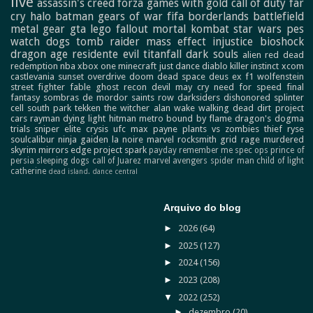
live
assassin's creed
forza
games with gold
call of duty
far
cry
halo
batman
gears of war
fifa
borderlands
battlefield
metal gear
gta
lego
fallout
mortal kombat
star wars
pes
watch dogs
tomb raider
mass effect
injustice
bioshock
dragon age
residente evil
titanfall
dark souls
alien
red dead
redemption
nba
xbox one
minecraft
just dance
diablo
killer instinct
xcom
castlevania
sunset overdrive
doom
dead space
deus ex
f1
wolfenstein
street fighter
fable
ghost recon
devil may cry
need for speed
final
fantasy
sombras de mordor
saints row
darksiders
dishonored
splinter
cell
south park
tekken
the witcher
alan wake
walking dead
dirt
project
cars
rayman
dying light
hitman
metro
bound by flame
dragon's dogma
trials
sniper elite
crysis
ufc
max payne
plants vs zombies
thief
ryse
soulcalibur
ninja gaiden
la noire
marvel
rocksmith
grid
rage
murdered
skyrim
mirrors edge
project spark
payday
remember me
spec ops
prince of
persia
sleeping dogs
call of Juarez
marvel avengers
spider man
child of light
catherine
dead island.
dance central
Arquivo do blog
►
2026
(64)
►
2025
(127)
►
2024
(156)
►
2023
(208)
▼
2022
(252)
►
dezembro
(20)