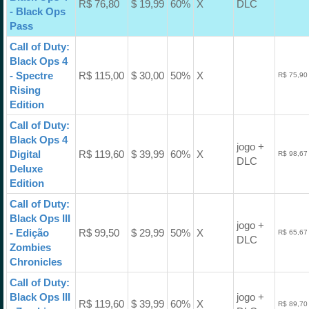
R$ 76,80
$ 19,99
60%
X
DLC
- Black Ops
Pass
Call of Duty:
Black Ops 4
- Spectre
R$ 115,00
$ 30,00
50%
X
R$ 75,90
Rising
Edition
Call of Duty:
Black Ops 4
jogo +
Digital
R$ 119,60
$ 39,99
60%
X
R$ 98,67
DLC
Deluxe
Edition
Call of Duty:
Black Ops III
jogo +
- Edição
R$ 99,50
$ 29,99
50%
X
R$ 65,67
DLC
Zombies
Chronicles
Call of Duty:
Black Ops III
jogo +
R$ 119,60
$ 39,99
60%
X
R$ 89,70