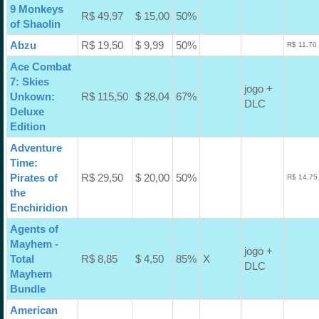
9 Monkeys
R$ 49,97
$ 15,00
50%
of Shaolin
Abzu
R$ 19,50
$ 9,99
50%
R$ 11,70
Ace Combat
7: Skies
jogo +
Unkown:
R$ 115,50
$ 28,04
67%
DLC
Deluxe
Edition
Adventure
Time:
Pirates of
R$ 29,50
$ 20,00
50%
R$ 14,75
the
Enchiridion
Agents of
Mayhem -
jogo +
Total
R$ 8,85
$ 4,50
85%
X
DLC
Mayhem
Bundle
American