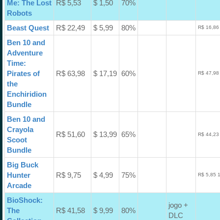
Me: The Lost
R$ 5,53
$ 1,50
70%
Robots
Beast Quest
R$ 22,49
$ 5,99
80%
R$ 16,86
Ben 10 and
Adventure
Time:
Pirates of
R$ 63,98
$ 17,19
60%
R$ 47,98
the
Enchiridion
Bundle
Ben 10 and
Crayola
R$ 51,60
$ 13,99
65%
R$ 44,23
Scoot
Bundle
Big Buck
Hunter
R$ 9,75
$ 4,99
75%
R$ 5,85 
Arcade
BioShock:
jogo +
The
R$ 41,58
$ 9,99
80%
DLC