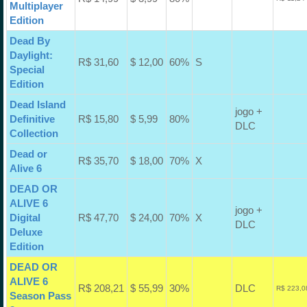
Multiplayer
Edition
Dead By
Daylight:
R$ 31,60
$ 12,00
60%
S
Special
Edition
Dead Island
jogo +
Definitive
R$ 15,80
$ 5,99
80%
DLC
Collection
Dead or
R$ 35,70
$ 18,00
70%
X
Alive 6
DEAD OR
ALIVE 6
jogo +
Digital
R$ 47,70
$ 24,00
70%
X
DLC
Deluxe
Edition
DEAD OR
ALIVE 6
R$ 208,21
$ 55,99
30%
DLC
R$ 223,0
Season Pass