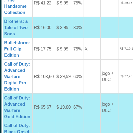
R$ 41,22
$ 9,99
75%
R$ 29,85
Handsome
Collection
Brothers: a
Tale of Two
R$ 16,00
$ 3,99
80%
Sons
Bulletstorm:
Full Clip
R$ 17,75
$ 9,99
75%
X
R$ 7,10 
Edition
Call of Duty:
Advanced
jogo +
Warfare
R$ 103,60
$ 39,99
60%
R$ 77,70
DLC
Digital Pro
Edition
Call of Duty:
Advanced
jogo +
R$ 65,67
$ 19,80
67%
Warfare
DLC
Gold Edition
Call of Duty:
Black Ops 4