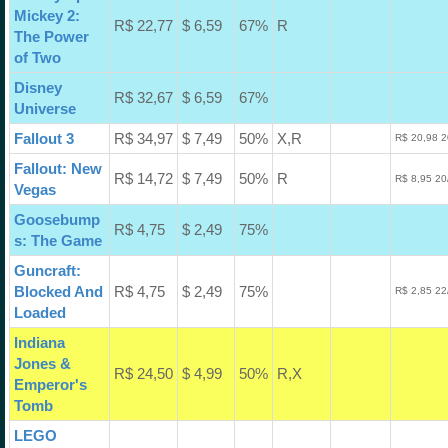
Mickey 2:
R$ 22,77
$ 6,59
67%
R
The Power
of Two
Disney
R$ 32,67
$ 6,59
67%
Universe
Fallout 3
R$ 34,97
$ 7,49
50%
X,R
R$ 20,98 2
Fallout: New
R$ 14,72
$ 7,49
50%
R
R$ 8,95 20
Vegas
Goosebump
R$ 4,75
$ 2,49
75%
s: The Game
Guncraft:
Blocked And
R$ 4,75
$ 2,49
75%
R$ 2,85 22
Loaded
Indiana
Jones &
R$ 24,50
$ 4,99
50%
R,X
Emperor's
Tomb
LEGO