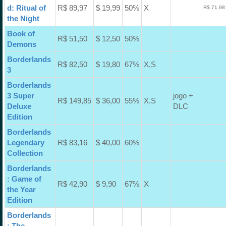
d: Ritual of
R$ 89,97
$ 19,99
50%
X
R$ 71,98
the Night
Book of
R$ 51,50
$ 12,50
50%
Demons
Borderlands
R$ 82,50
$ 19,80
67%
X,S
3
Borderlands
3 Super
jogo +
R$ 149,85
$ 36,00
55%
X,S
Deluxe
DLC
Edition
Borderlands
Legendary
R$ 83,16
$ 40,00
60%
Collection
Borderlands
: Game of
R$ 42,90
$ 9,90
67%
X
the Year
Edition
Borderlands
: The