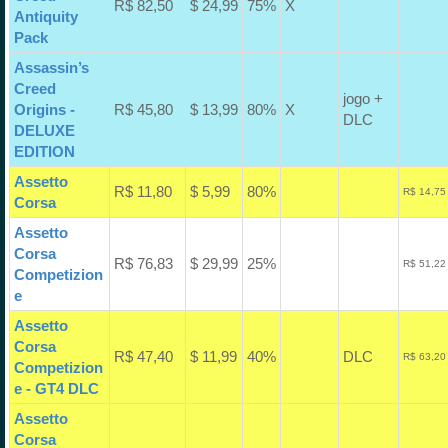
R$ 82,50
$ 24,99
75%
X
Antiquity
Pack
Assassin’s
Creed
jogo +
Origins -
R$ 45,80
$ 13,99
80%
X
DLC
DELUXE
EDITION
Assetto
R$ 11,80
$ 5,99
80%
R$ 14,75
Corsa
Assetto
Corsa
R$ 76,83
$ 29,99
25%
R$ 51,22
Competizion
e
Assetto
Corsa
R$ 47,40
$ 11,99
40%
DLC
R$ 63,20
Competizion
e - GT4 DLC
Assetto
Corsa