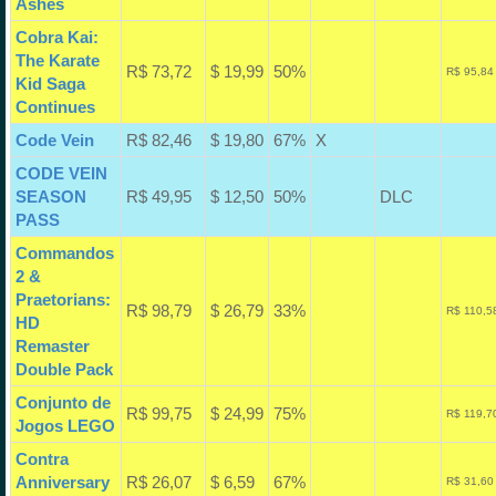
Ashes
Cobra Kai:
The Karate
R$ 73,72
$ 19,99
50%
R$ 95,84
Kid Saga
Continues
Code Vein
R$ 82,46
$ 19,80
67%
X
CODE VEIN
SEASON
R$ 49,95
$ 12,50
50%
DLC
PASS
Commandos
2 &
Praetorians:
R$ 98,79
$ 26,79
33%
R$ 110,5
HD
Remaster
Double Pack
Conjunto de
R$ 99,75
$ 24,99
75%
R$ 119,7
Jogos LEGO
Contra
Anniversary
R$ 26,07
$ 6,59
67%
R$ 31,60