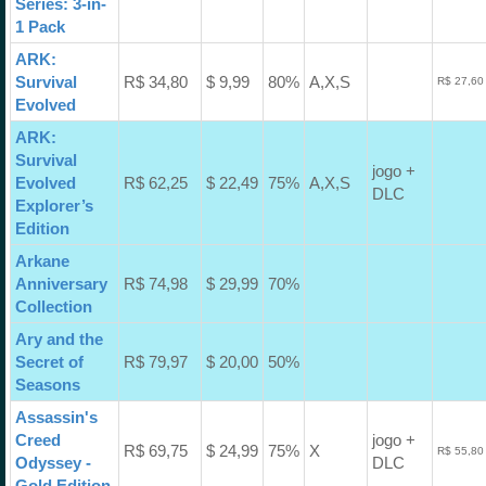
Series: 3-in-
1 Pack
ARK:
Survival
R$ 34,80
$ 9,99
80%
A,X,S
R$ 27,60
Evolved
ARK:
Survival
jogo +
Evolved
R$ 62,25
$ 22,49
75%
A,X,S
DLC
Explorer’s
Edition
Arkane
Anniversary
R$ 74,98
$ 29,99
70%
Collection
Ary and the
Secret of
R$ 79,97
$ 20,00
50%
Seasons
Assassin's
Creed
jogo +
R$ 69,75
$ 24,99
75%
X
R$ 55,80
Odyssey -
DLC
Gold Edition