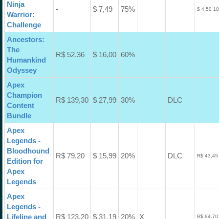
Ninja
-
$ 7,49
75%
$ 4,50 1
Warrior:
Challenge
Ancestors:
The
R$ 52,36
$ 16,00
60%
Humankind
Odyssey
Apex
Champion
R$ 139,30
$ 27,99
30%
DLC
Content
Bundle
Apex
Legends -
Bloodhound
R$ 79,20
$ 15,99
20%
DLC
R$ 43,45
Edition for
Apex
Legends
Apex
Legends -
Lifeline and
R$ 123,20
$ 31,19
20%
X
R$ 84,70