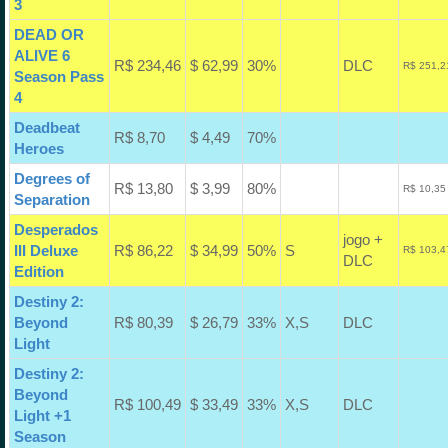
3
DEAD OR
ALIVE 6
R$ 234,46
$ 62,99
30%
DLC
R$ 251,2
Season Pass
4
Deadbeat
R$ 8,70
$ 4,49
70%
Heroes
Degrees of
R$ 13,80
$ 3,99
80%
R$ 10,35
Separation
Desperados
jogo +
III Deluxe
R$ 86,22
$ 34,99
50%
S
R$ 103,4
DLC
Edition
Destiny 2:
Beyond
R$ 80,39
$ 26,79
33%
X,S
DLC
Light
Destiny 2:
Beyond
R$ 100,49
$ 33,49
33%
X,S
DLC
Light +1
Season