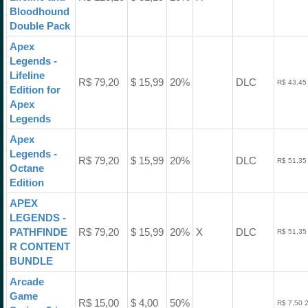
Bloodhound
Double Pack
Apex
Legends -
Lifeline
R$ 79,20
$ 15,99
20%
DLC
R$ 43,45
Edition for
Apex
Legends
Apex
Legends -
R$ 79,20
$ 15,99
20%
DLC
R$ 51,35
Octane
Edition
APEX
LEGENDS -
PATHFINDE
R$ 79,20
$ 15,99
20%
X
DLC
R$ 51,35
R CONTENT
BUNDLE
Arcade
Game
R$ 15,00
$ 4,00
50%
R$ 7,50 