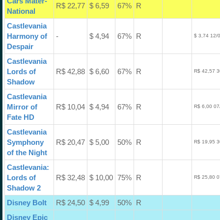
Cars Mater-
R$ 22,77
$ 6,59
67%
R
National
Castlevania
Harmony of
-
$ 4,94
67%
R
$ 3,74 12/
Despair
Castlevania
Lords of
R$ 42,88
$ 6,60
67%
R
R$ 42,57 3
Shadow
Castlevania
Mirror of
R$ 10,04
$ 4,94
67%
R
R$ 6,00 07
Fate HD
Castlevania
Symphony
R$ 20,47
$ 5,00
50%
R
R$ 19,95 3
of the Night
Castlevania:
Lords of
R$ 32,48
$ 10,00
75%
R
R$ 25,80 0
Shadow 2
Disney Bolt
R$ 24,50
$ 4,99
50%
R
Disney Epic