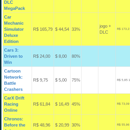
DLC
MegaPack
Car
Mechanic
jogo +
Simulator
R$ 165,79
$ 44,54
33%
R$ 173,2
DLC
Deluxe
Edition
Cars 3:
Driven to
R$ 24,00
$ 8,00
80%
Win
Cartoon
Network:
R$ 9,75
$ 5,00
75%
R$ 5,85 
Battle
Crashers
CarX Drift
Racing
R$ 61,84
$ 16,49
45%
R$ 73,09
Online
Chronos:
Before the
R$ 48,96
$ 20,99
30%
R$ 55,96