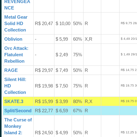
REVENGEA
NCE
Metal Gear
Solid HD
R$ 20,47
$ 10,00
50%
R
R$ 9,75 28
Collection
Oblivion
-
$ 5,99
60%
X,R
$ 4,49 20/
Orc Attack:
Flatulent
-
$ 2,49
75%
$ 1,49 29/
Rebellion
RAGE
R$ 29,97
$ 7,49
50%
R
R$ 14,75 2
Silent Hill:
HD
R$ 19,98
$ 7,50
75%
R
R$ 19,75 3
Collection
SKATE.3
R$ 15,99
$ 3,99
80%
R,X
R$ 19,75 0
Split/Second
R$ 22,77
$ 6,59
67%
R
The Curse of
Monkey
Island 2:
R$ 24,50
$ 4,99
50%
R
R$ 12,25 1