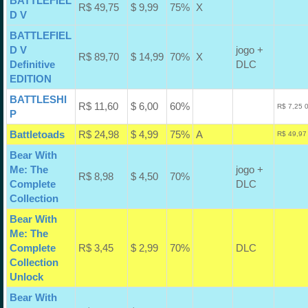
BATTLEFIEL
R$ 49,75
$ 9,99
75%
X
D V
BATTLEFIEL
D V
jogo +
R$ 89,70
$ 14,99
70%
X
Definitive
DLC
EDITION
BATTLESHI
R$ 11,60
$ 6,00
60%
R$ 7,25 
P
Battletoads
R$ 24,98
$ 4,99
75%
A
R$ 49,97
Bear With
Me: The
jogo +
R$ 8,98
$ 4,50
70%
Complete
DLC
Collection
Bear With
Me: The
Complete
R$ 3,45
$ 2,99
70%
DLC
Collection
Unlock
Bear With