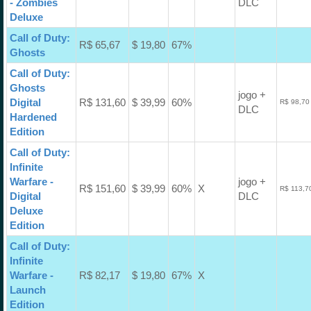
- Zombies
DLC
Deluxe
Call of Duty:
R$ 65,67
$ 19,80
67%
Ghosts
Call of Duty:
Ghosts
jogo +
Digital
R$ 131,60
$ 39,99
60%
R$ 98,70
DLC
Hardened
Edition
Call of Duty:
Infinite
Warfare -
jogo +
R$ 151,60
$ 39,99
60%
X
R$ 113,7
Digital
DLC
Deluxe
Edition
Call of Duty:
Infinite
Warfare -
R$ 82,17
$ 19,80
67%
X
Launch
Edition