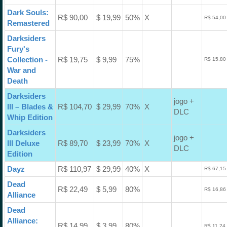
Dark Souls:
R$ 90,00
$ 19,99
50%
X
R$ 54,00
Remastered
Darksiders
Fury's
Collection -
R$ 19,75
$ 9,99
75%
R$ 15,80
War and
Death
Darksiders
jogo +
III – Blades &
R$ 104,70
$ 29,99
70%
X
DLC
Whip Edition
Darksiders
jogo +
III Deluxe
R$ 89,70
$ 23,99
70%
X
DLC
Edition
Dayz
R$ 110,97
$ 29,99
40%
X
R$ 67,15
Dead
R$ 22,49
$ 5,99
80%
R$ 16,86
Alliance
Dead
Alliance:
R$ 14,99
$ 3,99
80%
R$ 11,24