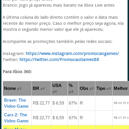
Branco: jogo já apareceu mais barato na Xbox Live antes
A última coluna do lado direito contém o valor e data mais
recente do menor preço. Caso o melhor preço seja agora, ela
mostra o segundo menor valor que ele já apareceu.
Acompanhe as promoções também pelas redes sociais:
Instagram:
https://www.instagram.com/promocaogames/
Twitter:
https://twitter.com/PromocaoGamesBR
Para Xbox 360:
USA
%
Nome
BR
Obs
Tipo
Melhor 
Brave: The
R$ 22,77
$ 6,59
67%
R
R$ 20,70 2
Video Game
Cars 2: The
R$ 22,77
$ 6,59
67%
R
R$ 17,25 1
Video Game