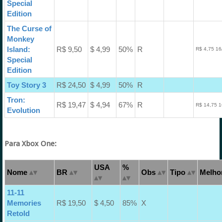
Special
Edition
The Curse of
Monkey
Island:
R$ 9,50
$ 4,99
50%
R
R$ 4,75 16
Special
Edition
Toy Story 3
R$ 24,50
$ 4,99
50%
R
Tron:
R$ 19,47
$ 4,94
67%
R
R$ 14,75 1
Evolution
Para Xbox One:
USA
%
Nome
BR
Obs
Tipo
Melhor
11-11
Memories
R$ 19,50
$ 4,50
85%
X
Retold