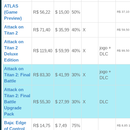
ATLAS
(Game
R$ 56,22
$ 15,00
50%
R$ 37,10
Preview)
Attack on
R$ 71,40
$ 35,99
40%
X
R$ 59,50
Titan 2
Attack on
Titan 2
jogo +
R$ 119,40
$ 59,99
40%
X
R$ 99,50
Deluxe
DLC
Edition
Attack on
jogo +
Titan 2: Final
R$ 83,30
$ 41,99
30%
X
DLC
Battle
Attack on
Titan 2: Final
Battle
R$ 55,30
$ 27,99
30%
X
DLC
Upgrade
Pack
Baja: Edge
R$ 14,75
$ 7,49
75%
R$ 8,85 
of Control