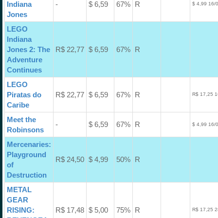
Indiana
-
$ 6,59
67%
R
$ 4,99 16/
Jones
LEGO
Indiana
Jones 2: The
R$ 22,77
$ 6,59
67%
R
Adventure
Continues
LEGO
Piratas do
R$ 22,77
$ 6,59
67%
R
R$ 17,25 1
Caribe
Meet the
-
$ 6,59
67%
R
$ 4,99 16/
Robinsons
Mercenaries:
Playground
R$ 24,50
$ 4,99
50%
R
of
Destruction
METAL
GEAR
RISING:
R$ 17,48
$ 5,00
75%
R
R$ 17,25 2