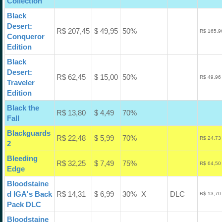
Collection
Black
Desert:
R$ 207,45
$ 49,95
50%
R$ 165,9
Conqueror
Edition
Black
Desert:
R$ 62,45
$ 15,00
50%
R$ 49,96
Traveler
Edition
Black the
R$ 13,80
$ 4,49
70%
Fall
Blackguards
R$ 22,48
$ 5,99
70%
R$ 24,73
2
Bleeding
R$ 32,25
$ 7,49
75%
R$ 64,50
Edge
Bloodstaine
d IGA's Back
R$ 14,31
$ 6,99
30%
X
DLC
R$ 13,70
Pack DLC
Bloodstaine