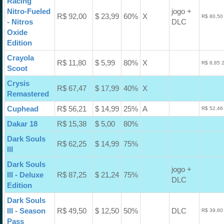
Racing
Nitro-Fueled
jogo +
R$ 92,00
$ 23,99
60%
X
R$ 80,50
- Nitros
DLC
Oxide
Edition
Crayola
R$ 11,80
$ 5,99
80%
X
R$ 8,85 
Scoot
Crysis
R$ 67,47
$ 17,99
40%
X
Remastered
Cuphead
R$ 56,21
$ 14,99
25%
A
R$ 52,46
Dakar 18
R$ 15,38
$ 5,00
80%
Dark Souls
R$ 62,25
$ 14,99
75%
III
Dark Souls
jogo +
III - Deluxe
R$ 87,25
$ 21,24
75%
DLC
Edition
Dark Souls
III - Season
R$ 49,50
$ 12,50
50%
DLC
R$ 39,60
Pass