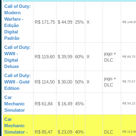
Call of Duty:
Modern
Warfare -
R$ 171,75
$ 44,99
25%
X
R$ 148,8
Edição
Digital
Padrão
Call of Duty:
WWII -
jogo +
R$ 119,60
$ 39,99
60%
X
R$ 89,70
Digital
DLC
Deluxe
Call of Duty:
jogo +
WWII - Gold
R$ 114,50
$ 30,00
50%
X
R$ 75,57
DLC
Edition
Car
Mechanic
R$ 61,84
$ 16,49
45%
R$ 56,22
Simulator
Car
Mechanic
Simulator -
R$ 85,47
$ 23,09
40%
DLC
R$ 113,9