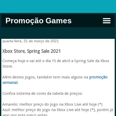
Promoção Games
Comprar na Live USA
Xbox Game Pass
Jogos Grátis
EA Play
Eneba
Xbox
quarta-feira, 31 de março de 2021
Xbox Store, Spring Sale 2021
Começa hoje e vai até o dia 15 de abril a Spring Sale da Xbox
Store.
Além destes jogos, também tem mais alguns na
promoção
semanal
.
Confira sistema de cores da tabela de preços:
Amarelo: melhor preço do jogo na Xbox Live até hoje (*)
Azul: melhor preço do jogo na Xbox Live até hoje (*), porém já
veio por este preço antes