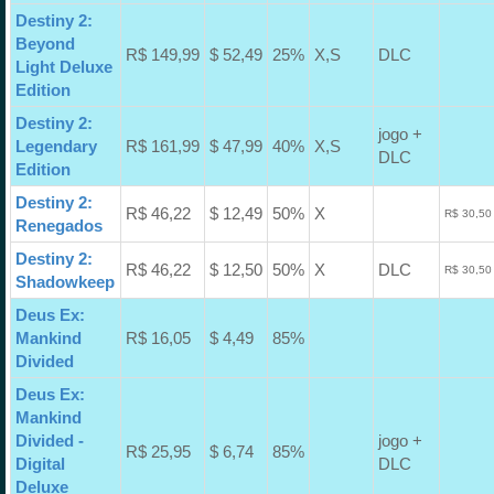
Destiny 2:
Beyond
R$ 149,99
$ 52,49
25%
X,S
DLC
Light Deluxe
Edition
Destiny 2:
jogo +
Legendary
R$ 161,99
$ 47,99
40%
X,S
DLC
Edition
Destiny 2:
R$ 46,22
$ 12,49
50%
X
R$ 30,50
Renegados
Destiny 2:
R$ 46,22
$ 12,50
50%
X
DLC
R$ 30,50
Shadowkeep
Deus Ex:
Mankind
R$ 16,05
$ 4,49
85%
Divided
Deus Ex:
Mankind
Divided -
jogo +
R$ 25,95
$ 6,74
85%
Digital
DLC
Deluxe