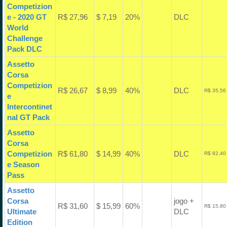
Competizion
e - 2020 GT
R$ 27,96
$ 7,19
20%
DLC
World
Challenge
Pack DLC
Assetto
Corsa
Competizion
R$ 26,67
$ 8,99
40%
DLC
R$ 35,56
e
Intercontinet
nal GT Pack
Assetto
Corsa
Competizion
R$ 61,80
$ 14,99
40%
DLC
R$ 82,40
e Season
Pass
Assetto
Corsa
jogo +
R$ 31,60
$ 15,99
60%
R$ 15,80
Ultimate
DLC
Edition