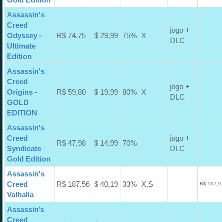
Assassin's
Creed
jogo +
Odyssey -
R$ 74,75
$ 29,99
75%
X
DLC
Ultimate
Edition
Assassin's
Creed
jogo +
Origins -
R$ 59,80
$ 19,99
80%
X
DLC
GOLD
EDITION
Assassin's
Creed
jogo +
R$ 47,98
$ 14,99
70%
Syndicate
DLC
Gold Edition
Assassin's
Creed
R$ 187,56
$ 40,19
33%
X,S
R$ 167,9
Valhalla
Assassin’s
Creed