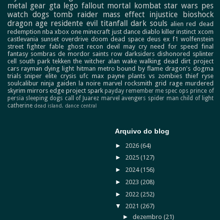
metal gear
gta
lego
fallout
mortal kombat
star wars
pes
watch dogs
tomb raider
mass effect
injustice
bioshock
dragon age
residente evil
titanfall
dark souls
alien
red dead
redemption
nba
xbox one
minecraft
just dance
diablo
killer instinct
xcom
castlevania
sunset overdrive
doom
dead space
deus ex
f1
wolfenstein
street fighter
fable
ghost recon
devil may cry
need for speed
final
fantasy
sombras de mordor
saints row
darksiders
dishonored
splinter
cell
south park
tekken
the witcher
alan wake
walking dead
dirt
project
cars
rayman
dying light
hitman
metro
bound by flame
dragon's dogma
trials
sniper elite
crysis
ufc
max payne
plants vs zombies
thief
ryse
soulcalibur
ninja gaiden
la noire
marvel
rocksmith
grid
rage
murdered
skyrim
mirrors edge
project spark
payday
remember me
spec ops
prince of
persia
sleeping dogs
call of Juarez
marvel avengers
spider man
child of light
catherine
dead island.
dance central
Arquivo do blog
►
2026
(64)
►
2025
(127)
►
2024
(156)
►
2023
(208)
►
2022
(252)
▼
2021
(267)
►
dezembro
(21)