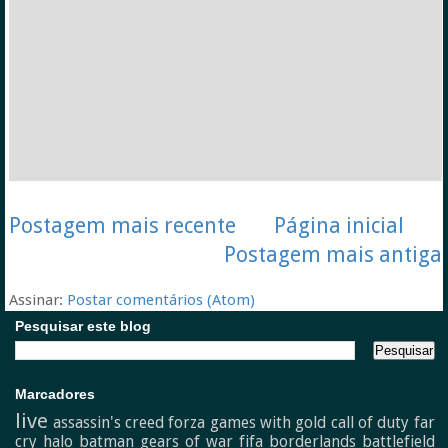
Postagem mais recente
Página inicial
Postagem mais antiga
Assinar:
Postar comentários (Atom)
Pesquisar este blog
Marcadores
live
assassin's creed
forza
games with gold
call of duty
far
cry
halo
batman
gears of war
fifa
borderlands
battlefield