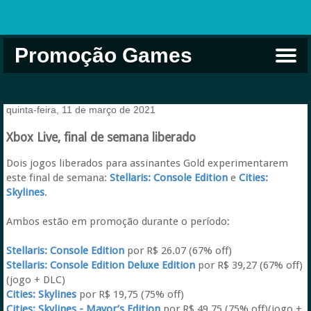
Promoção Games
Comprar na Live USA
Xbox Game Pass
Jogos Grátis
EA Play
Eneba
Xbox
quinta-feira, 11 de março de 2021
Xbox Live, final de semana liberado
Dois jogos liberados para assinantes Gold experimentarem
este final de semana:
Stellaris: Console Edition
e
Cities:
Skylines
.
Ambos estão em promoção durante o período:
Stellaris: Console Edition
por R$ 26.07 (67% off)
Stellaris: Console Edition Deluxe Edition
por R$ 39,27 (67% off)
(jogo + DLC)
Cities: Skylines
por R$ 19,75 (75% off)
Cities: Skylines - Mayor’s Edition
por R$ 49,75 (75% off)(jogo +