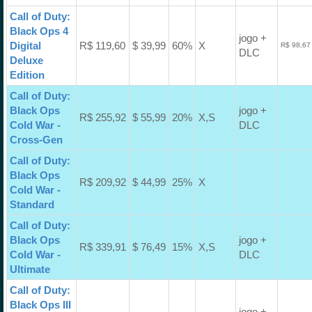
Call of Duty:
Black Ops 4
jogo +
Digital
R$ 119,60
$ 39,99
60%
X
R$ 98,67
DLC
Deluxe
Edition
Call of Duty:
Black Ops
jogo +
R$ 255,92
$ 55,99
20%
X,S
Cold War -
DLC
Cross-Gen
Call of Duty:
Black Ops
R$ 209,92
$ 44,99
25%
X
Cold War -
Standard
Call of Duty:
Black Ops
jogo +
R$ 339,91
$ 76,49
15%
X,S
Cold War -
DLC
Ultimate
Call of Duty:
Black Ops III
jogo +