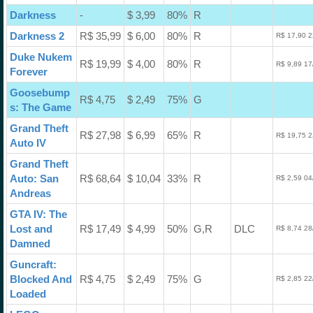
Darkness
-
$ 3,99
80%
R
Darkness 2
R$ 35,99
$ 6,00
80%
R
R$ 17,90 2
Duke Nukem
R$ 19,99
$ 4,00
80%
R
R$ 9,89 17
Forever
Goosebump
R$ 4,75
$ 2,49
75%
G
s: The Game
Grand Theft
R$ 27,98
$ 6,99
65%
R
R$ 19,75 2
Auto IV
Grand Theft
Auto: San
R$ 68,64
$ 10,04
33%
R
R$ 2,59 04
Andreas
GTA IV: The
Lost and
R$ 17,49
$ 4,99
50%
G,R
DLC
R$ 8,74 28
Damned
Guncraft:
Blocked And
R$ 4,75
$ 2,49
75%
G
R$ 2,85 22
Loaded