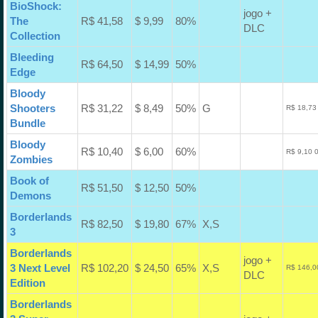
BioShock:
jogo +
The
R$ 41,58
$ 9,99
80%
DLC
Collection
Bleeding
R$ 64,50
$ 14,99
50%
Edge
Bloody
Shooters
R$ 31,22
$ 8,49
50%
G
R$ 18,73
Bundle
Bloody
R$ 10,40
$ 6,00
60%
R$ 9,10 
Zombies
Book of
R$ 51,50
$ 12,50
50%
Demons
Borderlands
R$ 82,50
$ 19,80
67%
X,S
3
Borderlands
jogo +
3 Next Level
R$ 102,20
$ 24,50
65%
X,S
R$ 146,0
DLC
Edition
Borderlands