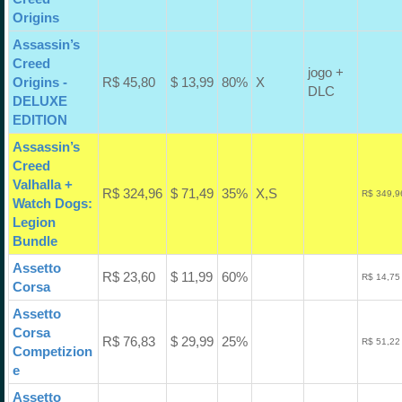
Origins
Assassin’s
Creed
jogo +
Origins -
R$ 45,80
$ 13,99
80%
X
DLC
DELUXE
EDITION
Assassin’s
Creed
Valhalla +
R$ 324,96
$ 71,49
35%
X,S
R$ 349,9
Watch Dogs:
Legion
Bundle
Assetto
R$ 23,60
$ 11,99
60%
R$ 14,75
Corsa
Assetto
Corsa
R$ 76,83
$ 29,99
25%
R$ 51,22
Competizion
e
Assetto