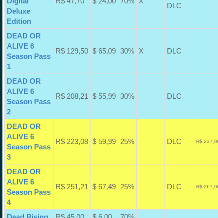
Digital
R$ 47,70
$ 24,00
70%
X
DLC
Deluxe
Edition
DEAD OR
ALIVE 6
R$ 129,50
$ 65,09
30%
X
DLC
Season Pass
1
DEAD OR
ALIVE 6
R$ 208,21
$ 55,99
30%
DLC
Season Pass
2
DEAD OR
ALIVE 6
R$ 223,08
$ 59,99
25%
DLC
R$ 237,9
Season Pass
3
DEAD OR
ALIVE 6
R$ 251,21
$ 67,49
25%
DLC
R$ 267,9
Season Pass
4
Dead Rising
R$ 45,00
$ 6,00
70%