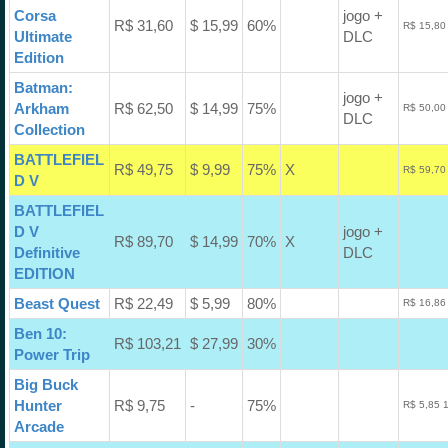
Corsa
jogo +
R$ 31,60
$ 15,99
60%
R$ 15,80
Ultimate
DLC
Edition
Batman:
jogo +
Arkham
R$ 62,50
$ 14,99
75%
R$ 50,00
DLC
Collection
BATTLEFIEL
R$ 49,75
$ 9,99
75%
X
R$ 59,70
D V
BATTLEFIEL
D V
jogo +
R$ 89,70
$ 14,99
70%
X
Definitive
DLC
EDITION
Beast Quest
R$ 22,49
$ 5,99
80%
R$ 16,86
Ben 10:
R$ 103,21
$ 27,99
30%
Power Trip
Big Buck
Hunter
R$ 9,75
-
75%
R$ 5,85 
Arcade