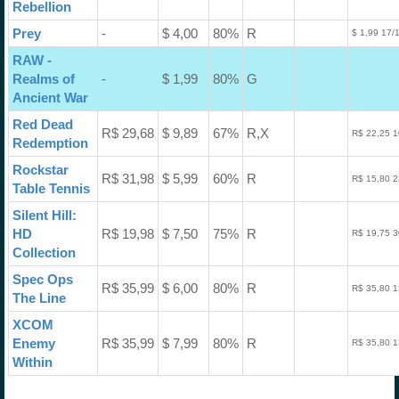
Rebellion
Prey
-
$ 4,00
80%
R
$ 1,99 17/
RAW -
Realms of
-
$ 1,99
80%
G
Ancient War
Red Dead
R$ 29,68
$ 9,89
67%
R,X
R$ 22,25 1
Redemption
Rockstar
R$ 31,98
$ 5,99
60%
R
R$ 15,80 2
Table Tennis
Silent Hill:
HD
R$ 19,98
$ 7,50
75%
R
R$ 19,75 3
Collection
Spec Ops
R$ 35,99
$ 6,00
80%
R
R$ 35,80 1
The Line
XCOM
Enemy
R$ 35,99
$ 7,99
80%
R
R$ 35,80 1
Within