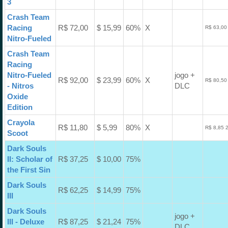
3
Crash Team
Racing
R$ 72,00
$ 15,99
60%
X
R$ 63,00
Nitro-Fueled
Crash Team
Racing
Nitro-Fueled
jogo +
R$ 92,00
$ 23,99
60%
X
R$ 80,50
- Nitros
DLC
Oxide
Edition
Crayola
R$ 11,80
$ 5,99
80%
X
R$ 8,85 
Scoot
Dark Souls
II: Scholar of
R$ 37,25
$ 10,00
75%
the First Sin
Dark Souls
R$ 62,25
$ 14,99
75%
III
Dark Souls
jogo +
III - Deluxe
R$ 87,25
$ 21,24
75%
DLC