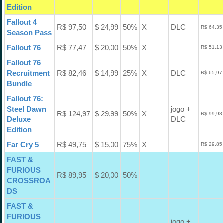
Edition
Fallout 4
R$ 97,50
$ 24,99
50%
X
DLC
R$ 64,35
Season Pass
Fallout 76
R$ 77,47
$ 20,00
50%
X
R$ 51,13
Fallout 76
Recruitment
R$ 82,46
$ 14,99
25%
X
DLC
R$ 65,97
Bundle
Fallout 76:
Steel Dawn
jogo +
R$ 124,97
$ 29,99
50%
X
R$ 99,98
Deluxe
DLC
Edition
Far Cry 5
R$ 49,75
$ 15,00
75%
X
R$ 29,85
FAST &
FURIOUS
R$ 89,95
$ 20,00
50%
CROSSROA
DS
FAST &
FURIOUS
jogo +