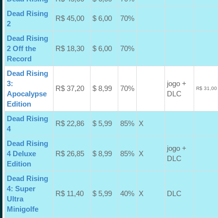
Dead Rising
R$ 45,00
$ 6,00
70%
2
Dead Rising
2 Off the
R$ 18,30
$ 6,00
70%
Record
Dead Rising
3:
jogo +
R$ 37,20
$ 8,99
70%
R$ 31,00
Apocalypse
DLC
Edition
Dead Rising
R$ 22,86
$ 5,99
85%
X
4
Dead Rising
jogo +
4 Deluxe
R$ 26,85
$ 8,99
85%
X
DLC
Edition
Dead Rising
4: Super
R$ 11,40
$ 5,99
40%
X
DLC
Ultra
Minigolfe