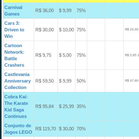
Carnival
R$ 36,00
$ 9,99
75%
Games
Cars 3:
Driven to
R$ 30,00
$ 10,00
75%
R$ 24,00
Win
Cartoon
Network:
R$ 9,75
$ 5,00
75%
R$ 5,85 
Battle
Crashers
Castlevania
Anniversary
R$ 59,50
$ 9,99
50%
R$ 47,60
Collection
Cobra Kai:
The Karate
R$ 95,84
$ 25,99
35%
Kid Saga
Continues
Conjunto de
R$ 119,70
$ 30,00
70%
Jogos LEGO