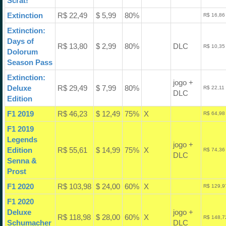
Scrat!
Extinction
R$ 22,49
$ 5,99
80%
R$ 16,86
Extinction:
Days of
R$ 13,80
$ 2,99
80%
DLC
R$ 10,35
Dolorum
Season Pass
Extinction:
jogo +
Deluxe
R$ 29,49
$ 7,99
80%
R$ 22,11
DLC
Edition
F1 2019
R$ 46,23
$ 12,49
75%
X
R$ 64,98
F1 2019
Legends
jogo +
Edition
R$ 55,61
$ 14,99
75%
X
R$ 74,36
DLC
Senna &
Prost
F1 2020
R$ 103,98
$ 24,00
60%
X
R$ 129,9
F1 2020
Deluxe
jogo +
R$ 118,98
$ 28,00
60%
X
R$ 148,7
Schumacher
DLC