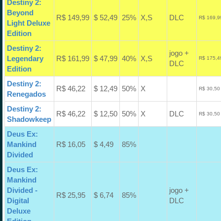
Destiny 2:
Beyond
R$ 149,99
$ 52,49
25%
X,S
DLC
R$ 169,9
Light Deluxe
Edition
Destiny 2:
jogo +
Legendary
R$ 161,99
$ 47,99
40%
X,S
R$ 175,4
DLC
Edition
Destiny 2:
R$ 46,22
$ 12,49
50%
X
R$ 30,50
Renegados
Destiny 2:
R$ 46,22
$ 12,50
50%
X
DLC
R$ 30,50
Shadowkeep
Deus Ex:
Mankind
R$ 16,05
$ 4,49
85%
Divided
Deus Ex:
Mankind
Divided -
jogo +
R$ 25,95
$ 6,74
85%
Digital
DLC
Deluxe