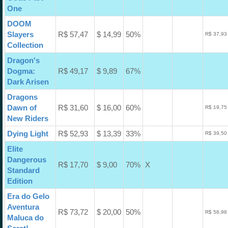
One
DOOM
Slayers
R$ 57,47
$ 14,99
50%
R$ 37,93
Collection
Dragon's
Dogma:
R$ 49,17
$ 9,89
67%
Dark Arisen
Dragons
Dawn of
R$ 31,60
$ 16,00
60%
R$ 19,75
New Riders
Dying Light
R$ 52,93
$ 13,39
33%
R$ 39,50
Elite
Dangerous
R$ 17,70
$ 9,00
70%
X
Standard
Edition
Era do Gelo
Aventura
R$ 73,72
$ 20,00
50%
R$ 58,98
Maluca do