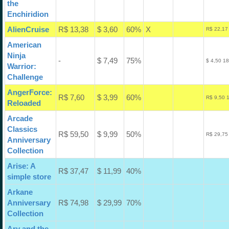
the
Enchiridion
AlienCruise
R$ 13,38
$ 3,60
60%
X
R$ 22,17
American
Ninja
-
$ 7,49
75%
$ 4,50 1
Warrior:
Challenge
AngerForce:
R$ 7,60
$ 3,99
60%
R$ 9,50 
Reloaded
Arcade
Classics
R$ 59,50
$ 9,99
50%
R$ 29,75
Anniversary
Collection
Arise: A
R$ 37,47
$ 11,99
40%
simple store
Arkane
Anniversary
R$ 74,98
$ 29,99
70%
Collection
Ary and the