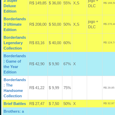
3 Super
jogo +
R$ 149,85
$ 36,00
55%
X,S
R$ 166,5
Deluxe
DLC
Edition
Borderlands
jogo +
3 Ultimate
R$ 208,00
$ 50,00
50%
X,S
R$ 270,4
DLC
Edition
Borderlands
Legendary
R$ 83,16
$ 40,00
60%
R$ 124,7
Collection
Borderlands
: Game of
R$ 42,90
$ 9,90
67%
X
the Year
Edition
Borderlands
: The
R$ 41,22
$ 9,99
75%
R$ 29,85
Handsome
Collection
Brief Battles
R$ 27,47
$ 7,50
50%
X
R$ 32,97
Brothers: a