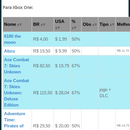
Para Xbox One:
USA
%
Nome
BR
Obs
Tipo
Melhor
6180 the
R$ 4,00
$ 1,99
50%
moon
Abzu
R$ 19,50
$ 9,99
50%
R$ 11,70
Ace Combat
7: Skies
R$ 82,50
$ 19,79
67%
Unkown
Ace Combat
7: Skies
jogo +
Unkown:
R$ 115,50
$ 28,04
67%
DLC
Deluxe
Edition
Adventure
Time:
Pirates of
R$ 29,50
$ 20,00
50%
R$ 14,75