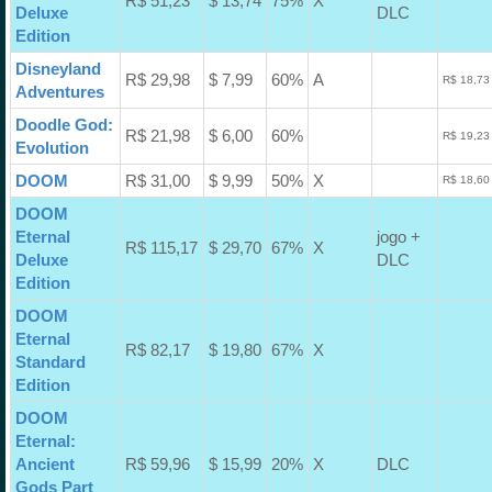
R$ 51,23
$ 13,74
75%
X
Deluxe
DLC
Edition
Disneyland
R$ 29,98
$ 7,99
60%
A
R$ 18,73
Adventures
Doodle God:
R$ 21,98
$ 6,00
60%
R$ 19,23
Evolution
DOOM
R$ 31,00
$ 9,99
50%
X
R$ 18,60
DOOM
Eternal
jogo +
R$ 115,17
$ 29,70
67%
X
Deluxe
DLC
Edition
DOOM
Eternal
R$ 82,17
$ 19,80
67%
X
Standard
Edition
DOOM
Eternal:
Ancient
R$ 59,96
$ 15,99
20%
X
DLC
Gods Part