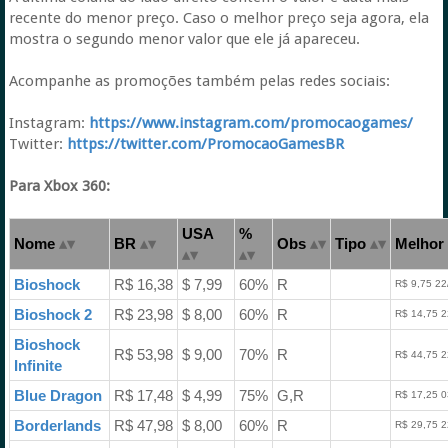
recente do menor preço. Caso o melhor preço seja agora, ela
mostra o segundo menor valor que ele já apareceu.
Acompanhe as promoções também pelas redes sociais:
Instagram:
https://www.instagram.com/promocaogames/
Twitter:
https://twitter.com/PromocaoGamesBR
Para Xbox 360:
USA
%
Nome
BR
Obs
Tipo
Melhor 
Bioshock
R$ 16,38
$ 7,99
60%
R
R$ 9,75 22
Bioshock 2
R$ 23,98
$ 8,00
60%
R
R$ 14,75 2
Bioshock
R$ 53,98
$ 9,00
70%
R
R$ 44,75 2
Infinite
Blue Dragon
R$ 17,48
$ 4,99
75%
G,R
R$ 17,25 0
Borderlands
R$ 47,98
$ 8,00
60%
R
R$ 29,75 2