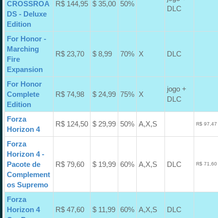
CROSSROA
R$ 144,95
$ 35,00
50%
DLC
DS - Deluxe
Edition
For Honor -
Marching
R$ 23,70
$ 8,99
70%
X
DLC
Fire
Expansion
For Honor
jogo +
Complete
R$ 74,98
$ 24,99
75%
X
DLC
Edition
Forza
R$ 124,50
$ 29,99
50%
A,X,S
R$ 97,47
Horizon 4
Forza
Horizon 4 -
Pacote de
R$ 79,60
$ 19,99
60%
A,X,S
DLC
R$ 71,60
Complement
os Supremo
Forza
Horizon 4
R$ 47,60
$ 11,99
60%
A,X,S
DLC