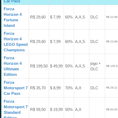
Car Pass
Forza
Horizon 4
R$ 29,60
$ 7,99
60%
A,X,S
DLC
R$ 22,98
Fortune
Island
Forza
Horizon 4
R$ 29,60
$ 7,99
60%
A,X,S
DLC
R$ 23,98
LEGO Speed
Champions
Forza
Horizon 4
jogo +
R$ 199,50
$ 49,99
50%
A,X,S
R$ 156,2
Ultimate
DLC
Edition
Forza
Motorsport 7
R$ 35,70
$ 8,99
70%
A,X
DLC
R$ 28,11
Car Pass
Forza
Motorsport 7
R$ 99,50
$ 19,99
50%
A,X
R$ 84,50
Standard
Edition