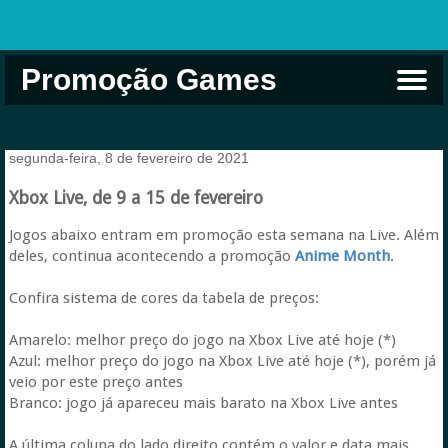
Promoção Games
Comprar na Live USA
Xbox Game Pass
Jogos Grátis
EA Play
Eneba
Xbox
segunda-feira, 8 de fevereiro de 2021
Xbox Live, de 9 a 15 de fevereiro
Jogos abaixo entram em promoção esta semana na Live. Além
deles, continua acontecendo a promoção
Anime Month
.
Confira sistema de cores da tabela de preços:
Amarelo: melhor preço do jogo na Xbox Live até hoje (*)
Azul: melhor preço do jogo na Xbox Live até hoje (*), porém já
veio por este preço antes
Branco: jogo já apareceu mais barato na Xbox Live antes
A última coluna do lado direito contém o valor e data mais