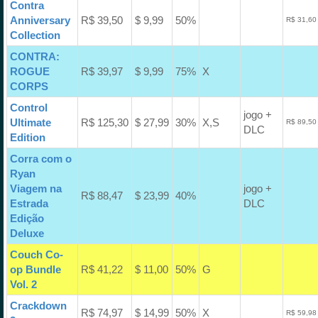
Contra
Anniversary
R$ 39,50
$ 9,99
50%
R$ 31,60
Collection
CONTRA:
ROGUE
R$ 39,97
$ 9,99
75%
X
CORPS
Control
jogo +
Ultimate
R$ 125,30
$ 27,99
30%
X,S
R$ 89,50
DLC
Edition
Corra com o
Ryan
Viagem na
jogo +
R$ 88,47
$ 23,99
40%
Estrada
DLC
Edição
Deluxe
Couch Co-
op Bundle
R$ 41,22
$ 11,00
50%
G
Vol. 2
Crackdown
R$ 74,97
$ 14,99
50%
X
R$ 59,98