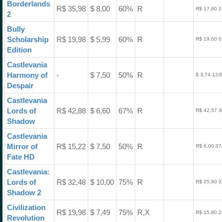
Borderlands
R$ 35,98
$ 8,00
60%
R
R$ 17,80 1
2
Bully
Scholarship
R$ 19,98
$ 5,99
60%
R
R$ 19,60 0
Edition
Castlevania
Harmony of
-
$ 7,50
50%
R
$ 3,74 12/
Despair
Castlevania
Lords of
R$ 42,88
$ 6,60
67%
R
R$ 42,57 3
Shadow
Castlevania
Mirror of
R$ 15,22
$ 7,50
50%
R
R$ 6,00 07
Fate HD
Castlevania:
Lords of
R$ 32,48
$ 10,00
75%
R
R$ 25,80 0
Shadow 2
Civilization
R$ 19,98
$ 7,49
75%
R,X
R$ 15,80 2
Revolution