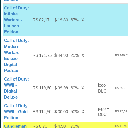
Call of Duty:
Infinite
Warfare -
R$ 82,17
$ 19,80
67%
X
Launch
Edition
Call of Duty:
Modern
Warfare -
R$ 171,75
$ 44,99
25%
X
R$ 148,8
Edição
Digital
Padrão
Call of Duty:
WWII -
jogo +
R$ 119,60
$ 39,99
60%
X
R$ 89,70
Digital
DLC
Deluxe
Call of Duty:
jogo +
WWII - Gold
R$ 114,50
$ 30,00
50%
X
R$ 75,57
DLC
Edition
Candleman
R$ 8,70
$ 4,50
70%
R$ 11,60