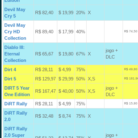
Edition
Devil May
R$ 82,40
$ 19,99
20%
X
Cry 5
Devil May
Cry HD
R$ 89,40
$ 17,99
40%
R$ 74,50
Collection
Diablo III:
jogo +
Eternal
R$ 65,67
$ 19,80
67%
X
DLC
Collection
Dirt 4
R$ 28,11
$ 4,99
75%
R$ 49,80
Dirt 5
R$ 129,97
$ 29,99
50%
X,S
R$ 181,9
DIRT 5 Year
jogo +
R$ 167,47
$ 40,00
50%
X,S
One Edition
DLC
DiRT Rally
R$ 28,11
$ 4,99
75%
R$ 15,80
DiRT Rally
R$ 32,48
$ 8,74
75%
X
2.0
DiRT Rally
2.0 Super
jogo +