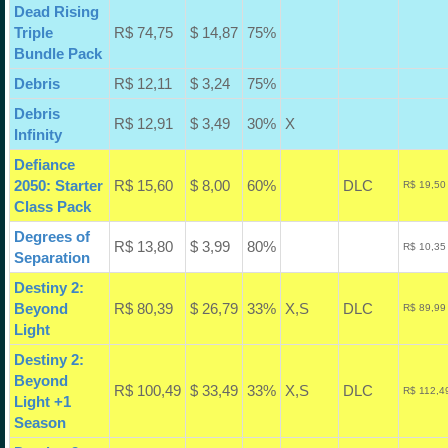
Dead Rising
Triple
R$ 74,75
$ 14,87
75%
Bundle Pack
Debris
R$ 12,11
$ 3,24
75%
Debris
R$ 12,91
$ 3,49
30%
X
Infinity
Defiance
2050: Starter
R$ 15,60
$ 8,00
60%
DLC
R$ 19,50
Class Pack
Degrees of
R$ 13,80
$ 3,99
80%
R$ 10,35
Separation
Destiny 2:
Beyond
R$ 80,39
$ 26,79
33%
X,S
DLC
R$ 89,99
Light
Destiny 2:
Beyond
R$ 100,49
$ 33,49
33%
X,S
DLC
R$ 112,4
Light +1
Season