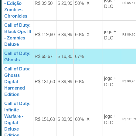
- Edição
R$ 99,50
$ 29,99
50%
X
R$ 65,67
DLC
Zombies
Chronicles
Call of Duty:
Black Ops III
jogo +
R$ 119,60
$ 39,99
60%
X
R$ 89,70
- Zombies
DLC
Deluxe
Call of Duty:
R$ 65,67
$ 19,80
67%
Ghosts
Call of Duty:
Ghosts
jogo +
Digital
R$ 131,60
$ 39,99
60%
R$ 98,70
DLC
Hardened
Edition
Call of Duty:
Infinite
Warfare -
jogo +
R$ 151,60
$ 39,99
60%
X
R$ 113,7
Digital
DLC
Deluxe
Edition