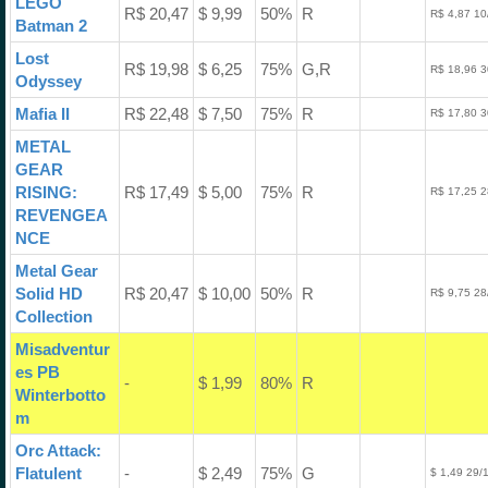
LEGO
R$ 20,47
$ 9,99
50%
R
R$ 4,87 10
Batman 2
Lost
R$ 19,98
$ 6,25
75%
G,R
R$ 18,96 3
Odyssey
Mafia II
R$ 22,48
$ 7,50
75%
R
R$ 17,80 3
METAL
GEAR
RISING:
R$ 17,49
$ 5,00
75%
R
R$ 17,25 2
REVENGEA
NCE
Metal Gear
Solid HD
R$ 20,47
$ 10,00
50%
R
R$ 9,75 28
Collection
Misadventur
es PB
-
$ 1,99
80%
R
Winterbotto
m
Orc Attack:
Flatulent
-
$ 2,49
75%
G
$ 1,49 29/