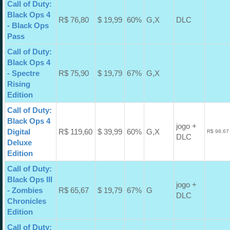
Call of Duty:
Black Ops 4
R$ 76,80
$ 19,99
60%
G,X
DLC
- Black Ops
Pass
Call of Duty:
Black Ops 4
- Spectre
R$ 75,90
$ 19,79
67%
G,X
Rising
Edition
Call of Duty:
Black Ops 4
jogo +
Digital
R$ 119,60
$ 39,99
60%
G,X
R$ 98,67
DLC
Deluxe
Edition
Call of Duty:
Black Ops III
jogo +
- Zombies
R$ 65,67
$ 19,79
67%
G
DLC
Chronicles
Edition
Call of Duty: