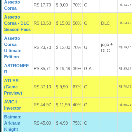
Assetto
R$ 17,70
$ 9,00
70%
G
R$ 14,75
Corsa
Assetto
Corsa - DLC
R$ 19,50
$ 15,00
50%
G
DLC
R$ 23,40
Season Pass
Assetto
Corsa
jogo +
R$ 23,70
$ 12,00
70%
G
R$ 19,75
Ultimate
DLC
Edition
ASTRONEE
R$ 35,71
$ 19,49
35%
G,A
R$ 25,17
R
ATLAS
(Game
R$ 37,10
$ 9,90
67%
G
R$ 78,71
Preview)
AVICII
R$ 44,97
$ 11,99
40%
G
R$ 56,21
Invector
Batman:
Arkham
R$ 45,00
$ 4,99
75%
G
Knight