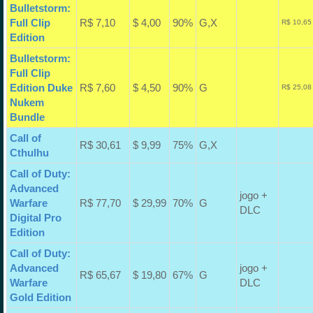
Bulletstorm:
Full Clip
R$ 7,10
$ 4,00
90%
G,X
R$ 10,65
Edition
Bulletstorm:
Full Clip
Edition Duke
R$ 7,60
$ 4,50
90%
G
R$ 25,08
Nukem
Bundle
Call of
R$ 30,61
$ 9,99
75%
G,X
Cthulhu
Call of Duty:
Advanced
jogo +
Warfare
R$ 77,70
$ 29,99
70%
G
DLC
Digital Pro
Edition
Call of Duty:
Advanced
jogo +
R$ 65,67
$ 19,80
67%
G
Warfare
DLC
Gold Edition