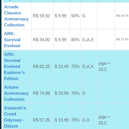
Arcade
Classics
R$ 59,50
$ 9,99
50%
G
R$ 29,75
Anniversary
Collection
ARK:
Survival
R$ 34,80
$ 9,99
80%
G,A,X
R$ 27,60
Evolved
ARK:
Survival
jogo +
Evolved
R$ 62,25
$ 22,49
75%
G,A,X
DLC
Explorer’s
Edition
Arkane
Anniversary
R$ 74,98
$ 29,99
70%
G
Collection
Assassin's
Creed
jogo +
Odyssey -
R$ 57,25
$ 19,99
75%
G,X
DLC
Deluxe