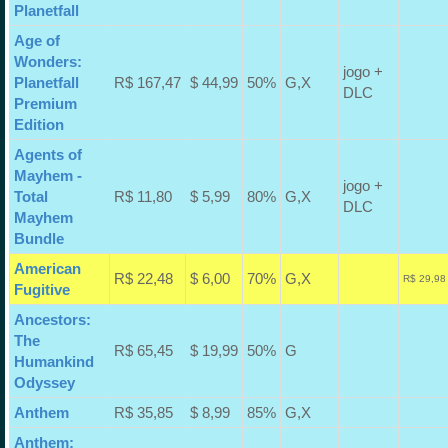
Planetfall
Age of
Wonders:
jogo +
Planetfall
R$ 167,47
$ 44,99
50%
G,X
DLC
Premium
Edition
Agents of
Mayhem -
jogo +
Total
R$ 11,80
$ 5,99
80%
G,X
DLC
Mayhem
Bundle
American
R$ 22,48
$ 6,00
70%
G,X
R$ 29,98
Fugitive
Ancestors:
The
R$ 65,45
$ 19,99
50%
G
Humankind
Odyssey
Anthem
R$ 35,85
$ 8,99
85%
G,X
Anthem: