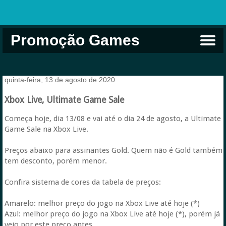
Promoção Games
Comprar na Live USA
Xbox Game Pass
Jogos Grátis
EA Play
Eneba
Xbox
quinta-feira, 13 de agosto de 2020
Xbox Live, Ultimate Game Sale
Começa hoje, dia 13/08 e vai até o dia 24 de agosto, a Ultimate
Game Sale na Xbox Live.
Preços abaixo para assinantes Gold. Quem não é Gold também
tem desconto, porém menor.
Confira sistema de cores da tabela de preços:
Amarelo: melhor preço do jogo na Xbox Live até hoje (*)
Azul: melhor preço do jogo na Xbox Live até hoje (*), porém já
veio por este preço antes