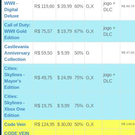
WWII -
jogo +
R$ 119,60
$ 39,99
60%
G,X
R$ 89,70
Digital
DLC
Deluxe
Call of Duty:
jogo +
WWII Gold
R$ 75,57
$ 19,79
67%
G,X
DLC
Edition
Castlevania
Anniversary
R$ 59,50
$ 9,99
50%
G
R$ 47,60
Collection
Cities:
Skylines -
jogo +
R$ 49,75
$ 24,99
75%
G,X
Mayor's
DLC
Edition
Cities:
Skylines -
R$ 19,75
$ 9,99
75%
G,X
Xbox One
Edition
Code Vein
R$ 124,95
$ 30,00
50%
G,X
R$ 149,9
CODE VEIN