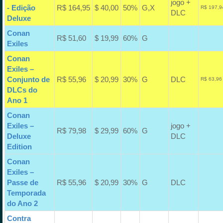
jogo +
- Edição
R$ 164,95
$ 40,00
50%
G,X
R$ 197,9
DLC
Deluxe
Conan
R$ 51,60
$ 19,99
60%
G
Exiles
Conan
Exiles –
Conjunto de
R$ 55,96
$ 20,99
30%
G
DLC
R$ 63,96
DLCs do
Ano 1
Conan
Exiles –
jogo +
R$ 79,98
$ 29,99
60%
G
Deluxe
DLC
Edition
Conan
Exiles –
Passe de
R$ 55,96
$ 20,99
30%
G
DLC
Temporada
do Ano 2
Contra