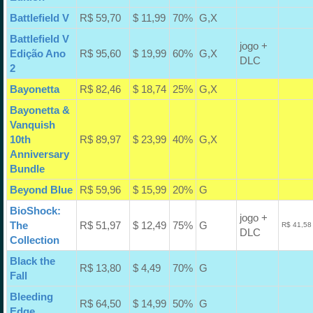
Battlefield V
R$ 59,70
$ 11,99
70%
G,X
Battlefield V
jogo +
Edição Ano
R$ 95,60
$ 19,99
60%
G,X
DLC
2
Bayonetta
R$ 82,46
$ 18,74
25%
G,X
Bayonetta &
Vanquish
10th
R$ 89,97
$ 23,99
40%
G,X
Anniversary
Bundle
Beyond Blue
R$ 59,96
$ 15,99
20%
G
BioShock:
jogo +
The
R$ 51,97
$ 12,49
75%
G
R$ 41,58
DLC
Collection
Black the
R$ 13,80
$ 4,49
70%
G
Fall
Bleeding
R$ 64,50
$ 14,99
50%
G
Edge