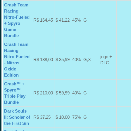
Crash Team
Racing
Nitro-Fueled
R$ 164,45
$ 41,22
45%
G
+ Spyro
Game
Bundle
Crash Team
Racing
Nitro-Fueled
jogo +
R$ 138,00
$ 35,99
40%
G,X
- Nitros
DLC
Oxide
Edition
Crash™ +
Spyro™
R$ 210,00
$ 59,99
40%
G
Triple Play
Bundle
Dark Souls
II: Scholar of
R$ 37,25
$ 10,00
75%
G
the First Sin