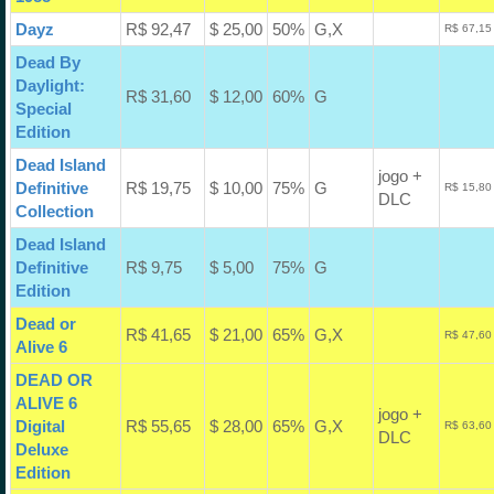
Dayz
R$ 92,47
$ 25,00
50%
G,X
R$ 67,15
Dead By
Daylight:
R$ 31,60
$ 12,00
60%
G
Special
Edition
Dead Island
jogo +
Definitive
R$ 19,75
$ 10,00
75%
G
R$ 15,80
DLC
Collection
Dead Island
Definitive
R$ 9,75
$ 5,00
75%
G
Edition
Dead or
R$ 41,65
$ 21,00
65%
G,X
R$ 47,60
Alive 6
DEAD OR
ALIVE 6
jogo +
Digital
R$ 55,65
$ 28,00
65%
G,X
R$ 63,60
DLC
Deluxe
Edition