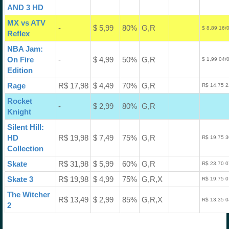
AND 3 HD
MX vs ATV
-
$ 5,99
80%
G,R
$ 8,89 16/
Reflex
NBA Jam:
On Fire
-
$ 4,99
50%
G,R
$ 1,99 04/
Edition
Rage
R$ 17,98
$ 4,49
70%
G,R
R$ 14,75 2
Rocket
-
$ 2,99
80%
G,R
Knight
Silent Hill:
HD
R$ 19,98
$ 7,49
75%
G,R
R$ 19,75 3
Collection
Skate
R$ 31,98
$ 5,99
60%
G,R
R$ 23,70 0
Skate 3
R$ 19,98
$ 4,99
75%
G,R,X
R$ 19,75 0
The Witcher
R$ 13,49
$ 2,99
85%
G,R,X
R$ 13,35 0
2