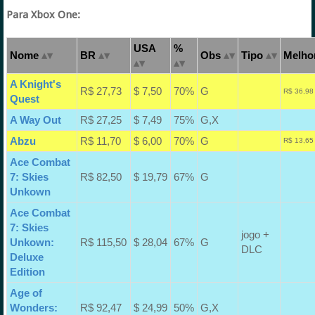
Para Xbox One:
USA
%
Nome
BR
Obs
Tipo
Melhor
A Knight's
R$ 27,73
$ 7,50
70%
G
R$ 36,98
Quest
A Way Out
R$ 27,25
$ 7,49
75%
G,X
Abzu
R$ 11,70
$ 6,00
70%
G
R$ 13,65
Ace Combat
7: Skies
R$ 82,50
$ 19,79
67%
G
Unkown
Ace Combat
7: Skies
jogo +
Unkown:
R$ 115,50
$ 28,04
67%
G
DLC
Deluxe
Edition
Age of
Wonders:
R$ 92,47
$ 24,99
50%
G,X