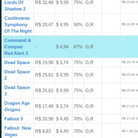
Lords Of
R$ 32,48
$ 9,99
75%
G,R
R$ 25,80 0
Shadow 2
Castlevania:
Symphony
R$ 20,47
$ 4,99
50%
G,R
R$ 19,95 3
Of The Night
Command &
Conquer
-
$ 4,94
67%
G,R
Red Alert 3
Dead Space
R$ 19,98
$ 3,74
75%
G,R
R$ 19,75 3
Dead Space
R$ 25,61
$ 4,99
75%
G,R
R$ 25,00 3
2
Dead Space
R$ 25,61
$ 4,99
75%
G,R
R$ 25,00 3
3
Dragon Age
R$ 17,48
$ 3,74
75%
G,R
R$ 17,25 0
Origins
Fallout 3
R$ 20,98
$ 4,49
70%
G,R
R$ 17,25 2
Fallout: New
R$ 8,83
$ 4,49
70%
G,R
R$ 7,25 22
Vegas