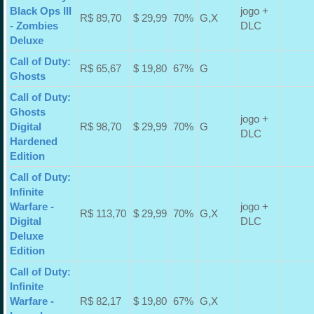
Black Ops III
jogo +
R$ 89,70
$ 29,99
70%
G,X
- Zombies
DLC
Deluxe
Call of Duty:
R$ 65,67
$ 19,80
67%
G
Ghosts
Call of Duty:
Ghosts
jogo +
Digital
R$ 98,70
$ 29,99
70%
G
DLC
Hardened
Edition
Call of Duty:
Infinite
Warfare -
jogo +
R$ 113,70
$ 29,99
70%
G,X
Digital
DLC
Deluxe
Edition
Call of Duty:
Infinite
Warfare -
R$ 82,17
$ 19,80
67%
G,X