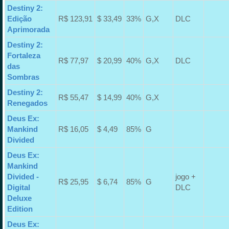
Destiny 2:
Edição
R$ 123,91
$ 33,49
33%
G,X
DLC
Aprimorada
Destiny 2:
Fortaleza
R$ 77,97
$ 20,99
40%
G,X
DLC
das
Sombras
Destiny 2:
R$ 55,47
$ 14,99
40%
G,X
Renegados
Deus Ex:
Mankind
R$ 16,05
$ 4,49
85%
G
Divided
Deus Ex:
Mankind
Divided -
jogo +
R$ 25,95
$ 6,74
85%
G
Digital
DLC
Deluxe
Edition
Deus Ex: