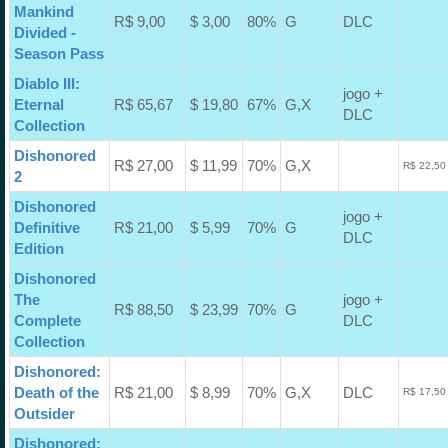
Mankind
R$ 9,00
$ 3,00
80%
G
DLC
Divided -
Season Pass
Diablo III:
jogo +
Eternal
R$ 65,67
$ 19,80
67%
G,X
DLC
Collection
Dishonored
R$ 27,00
$ 11,99
70%
G,X
R$ 22,50
2
Dishonored
jogo +
Definitive
R$ 21,00
$ 5,99
70%
G
DLC
Edition
Dishonored
The
jogo +
R$ 88,50
$ 23,99
70%
G
Complete
DLC
Collection
Dishonored:
Death of the
R$ 21,00
$ 8,99
70%
G,X
DLC
R$ 17,50
Outsider
Dishonored: