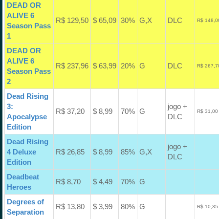
DEAD OR
ALIVE 6
R$ 129,50
$ 65,09
30%
G,X
DLC
R$ 148,0
Season Pass
1
DEAD OR
ALIVE 6
R$ 237,96
$ 63,99
20%
G
DLC
R$ 267,7
Season Pass
2
Dead Rising
3:
jogo +
R$ 37,20
$ 8,99
70%
G
R$ 31,00
Apocalypse
DLC
Edition
Dead Rising
jogo +
4 Deluxe
R$ 26,85
$ 8,99
85%
G,X
DLC
Edition
Deadbeat
R$ 8,70
$ 4,49
70%
G
Heroes
Degrees of
R$ 13,80
$ 3,99
80%
G
R$ 10,35
Separation