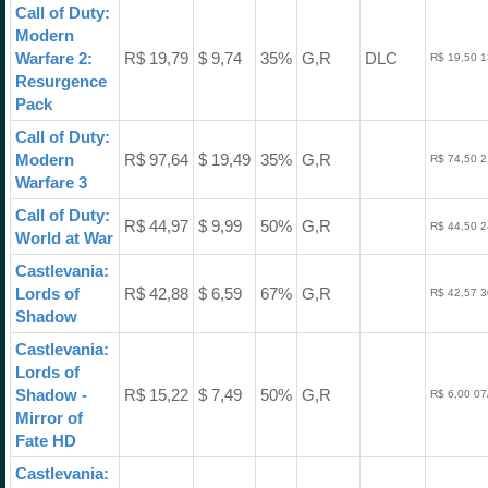
Call of Duty:
Modern
Warfare 2:
R$ 19,79
$ 9,74
35%
G,R
DLC
R$ 19,50 1
Resurgence
Pack
Call of Duty:
Modern
R$ 97,64
$ 19,49
35%
G,R
R$ 74,50 2
Warfare 3
Call of Duty:
R$ 44,97
$ 9,99
50%
G,R
R$ 44,50 2
World at War
Castlevania:
Lords of
R$ 42,88
$ 6,59
67%
G,R
R$ 42,57 3
Shadow
Castlevania:
Lords of
Shadow -
R$ 15,22
$ 7,49
50%
G,R
R$ 6,00 07
Mirror of
Fate HD
Castlevania: