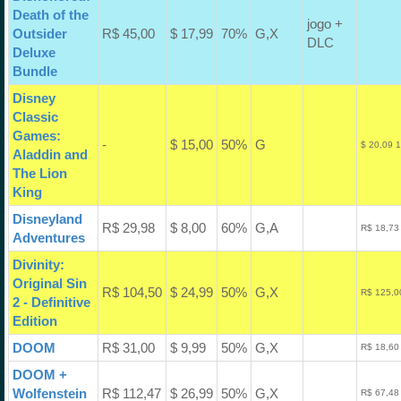
Death of the
jogo +
Outsider
R$ 45,00
$ 17,99
70%
G,X
DLC
Deluxe
Bundle
Disney
Classic
Games:
-
$ 15,00
50%
G
$ 20,09 
Aladdin and
The Lion
King
Disneyland
R$ 29,98
$ 8,00
60%
G,A
R$ 18,73
Adventures
Divinity:
Original Sin
R$ 104,50
$ 24,99
50%
G,X
R$ 125,0
2 - Definitive
Edition
DOOM
R$ 31,00
$ 9,99
50%
G,X
R$ 18,60
DOOM +
Wolfenstein
R$ 112,47
$ 26,99
50%
G,X
R$ 67,48