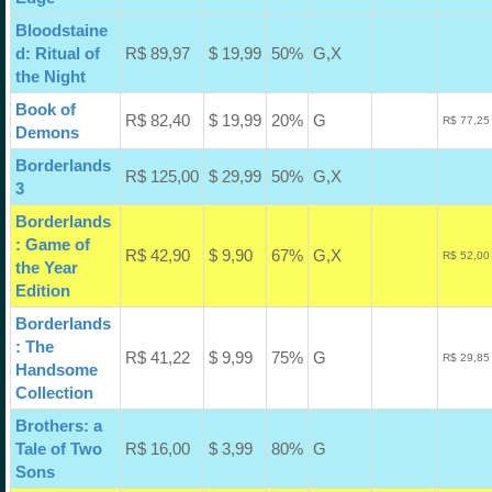
Bloodstaine
d: Ritual of
R$ 89,97
$ 19,99
50%
G,X
the Night
Book of
R$ 82,40
$ 19,99
20%
G
R$ 77,25
Demons
Borderlands
R$ 125,00
$ 29,99
50%
G,X
3
Borderlands
: Game of
R$ 42,90
$ 9,90
67%
G,X
R$ 52,00
the Year
Edition
Borderlands
: The
R$ 41,22
$ 9,99
75%
G
R$ 29,85
Handsome
Collection
Brothers: a
Tale of Two
R$ 16,00
$ 3,99
80%
G
Sons