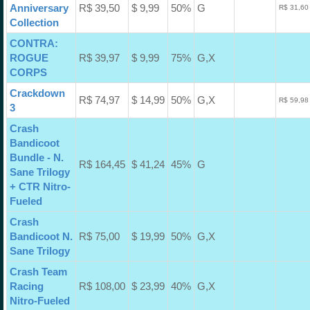
Anniversary
R$ 39,50
$ 9,99
50%
G
R$ 31,60
Collection
CONTRA:
ROGUE
R$ 39,97
$ 9,99
75%
G,X
CORPS
Crackdown
R$ 74,97
$ 14,99
50%
G,X
R$ 59,98
3
Crash
Bandicoot
Bundle - N.
R$ 164,45
$ 41,24
45%
G
Sane Trilogy
+ CTR Nitro-
Fueled
Crash
Bandicoot N.
R$ 75,00
$ 19,99
50%
G,X
Sane Trilogy
Crash Team
Racing
R$ 108,00
$ 23,99
40%
G,X
Nitro-Fueled