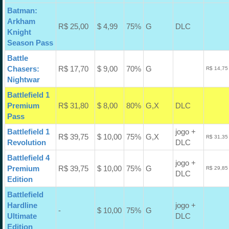
Batman:
Arkham
R$ 25,00
$ 4,99
75%
G
DLC
Knight
Season Pass
Battle
Chasers:
R$ 17,70
$ 9,00
70%
G
R$ 14,75
Nightwar
Battlefield 1
Premium
R$ 31,80
$ 8,00
80%
G,X
DLC
Pass
Battlefield 1
jogo +
R$ 39,75
$ 10,00
75%
G,X
R$ 31,35
Revolution
DLC
Battlefield 4
jogo +
Premium
R$ 39,75
$ 10,00
75%
G
R$ 29,85
DLC
Edition
Battlefield
Hardline
jogo +
-
$ 10,00
75%
G
Ultimate
DLC
Edition