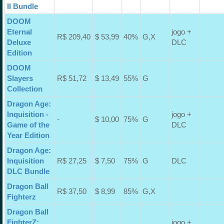
II Bundle
DOOM
Eternal
jogo +
R$ 209,40
$ 53,99
40%
G,X
Deluxe
DLC
Edition
DOOM
Slayers
R$ 51,72
$ 13,49
55%
G
Collection
Dragon Age:
Inquisition -
jogo +
-
$ 10,00
75%
G
Game of the
DLC
Year Edition
Dragon Age:
Inquisition
R$ 27,25
$ 7,50
75%
G
DLC
DLC Bundle
Dragon Ball
R$ 37,50
$ 8,99
85%
G,X
Fighterz
Dragon Ball
FighterZ:
jogo +