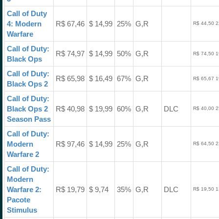
Call of Duty
4: Modern
R$ 67,46
$ 14,99
25%
G,R
R$ 44,50 2
Warfare
Call of Duty:
R$ 74,97
$ 14,99
50%
G,R
R$ 74,50 1
Black Ops
Call of Duty:
R$ 65,98
$ 16,49
67%
G,R
R$ 65,67 1
Black Ops 2
Call of Duty:
Black Ops 2
R$ 40,98
$ 19,99
60%
G,R
DLC
R$ 40,00 2
Season Pass
Call of Duty:
Modern
R$ 97,46
$ 14,99
25%
G,R
R$ 64,50 2
Warfare 2
Call of Duty:
Modern
Warfare 2:
R$ 19,79
$ 9,74
35%
G,R
DLC
R$ 19,50 1
Pacote
Stimulus