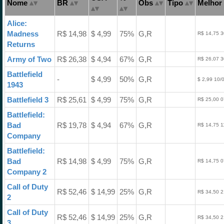
Nome
BR
Obs
Tipo
Melhor 
Alice:
Madness
R$ 14,98
$ 4,99
75%
G,R
R$ 14,75 3
Returns
Army of Two
R$ 26,38
$ 4,94
67%
G,R
R$ 26,07 3
Battlefield
-
$ 4,99
50%
G,R
$ 2,99 10/
1943
Battlefield 3
R$ 25,61
$ 4,99
75%
G,R
R$ 25,00 0
Battlefield:
Bad
R$ 19,78
$ 4,94
67%
G,R
R$ 14,75 1
Company
Battlefield:
Bad
R$ 14,98
$ 4,99
75%
G,R
R$ 14,75 0
Company 2
Call of Duty
R$ 52,46
$ 14,99
25%
G,R
R$ 34,50 2
2
Call of Duty
R$ 52,46
$ 14,99
25%
G,R
R$ 34,50 2
3