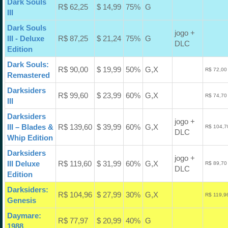
Dark Souls
R$ 62,25
$ 14,99
75%
G
III
Dark Souls
jogo +
III - Deluxe
R$ 87,25
$ 21,24
75%
G
DLC
Edition
Dark Souls:
R$ 90,00
$ 19,99
50%
G,X
R$ 72,00
Remastered
Darksiders
R$ 99,60
$ 23,99
60%
G,X
R$ 74,70
III
Darksiders
jogo +
III – Blades &
R$ 139,60
$ 39,99
60%
G,X
R$ 104,7
DLC
Whip Edition
Darksiders
jogo +
III Deluxe
R$ 119,60
$ 31,99
60%
G,X
R$ 89,70
DLC
Edition
Darksiders:
R$ 104,96
$ 27,99
30%
G,X
R$ 119,9
Genesis
Daymare:
R$ 77,97
$ 20,99
40%
G
1988