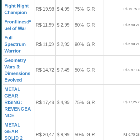
Fight Night
R$ 19,98
$ 4,99
75%
G,R
R$ 19,75 0
Champion
Frontlines:F
R$ 11,99
$ 2,99
80%
G,R
R$ 5,90 21
uel of War
Full
Spectrum
R$ 11,99
$ 2,99
80%
G,R
R$ 5,90 21
Warrior
Geometry
Wars 3:
R$ 14,72
$ 7,49
50%
G,R
R$ 9,57 14
Dimensions
Evolved
METAL
GEAR
RISING:
R$ 17,49
$ 4,99
75%
G,R
R$ 17,25 2
REVENGEA
NCE
METAL
GEAR
R$ 20,47
$ 9,99
50%
G,R
R$ 9,75 28
SOLID 2