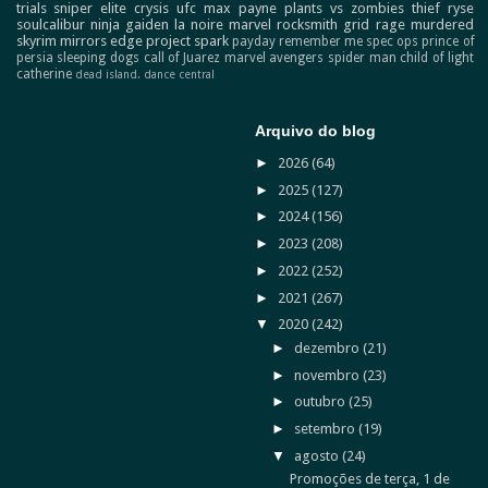
trials
sniper elite
crysis
ufc
max payne
plants vs zombies
thief
ryse
soulcalibur
ninja gaiden
la noire
marvel
rocksmith
grid
rage
murdered
skyrim
mirrors edge
project spark
payday
remember me
spec ops
prince of
persia
sleeping dogs
call of Juarez
marvel avengers
spider man
child of light
catherine
dead island.
dance central
Arquivo do blog
►
2026
(64)
►
2025
(127)
►
2024
(156)
►
2023
(208)
►
2022
(252)
►
2021
(267)
▼
2020
(242)
►
dezembro
(21)
►
novembro
(23)
►
outubro
(25)
►
setembro
(19)
▼
agosto
(24)
Promoções de terça, 1 de