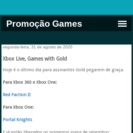
Promoção Games
Comprar na Live USA
Xbox Game Pass
Jogos Grátis
EA Play
Eneba
Xbox
segunda-feira, 31 de agosto de 2020
Xbox Live, Games with Gold
Hoje é o último dia para assinantes Gold pegarem de graça.
Para Xbox 360 e Xbox One:
Red Faction II
Para Xbox One:
Portal Knights
E já estão liberados os primeiros jogos de setembro: