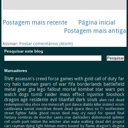
Postagem mais recente
Página inicial
Postagem mais antiga
Assinar:
Postar comentários (Atom)
Pesquisar este blog
Marcadores
live
assassin's creed
forza
games with gold
call of duty
far
cry
halo
batman
gears of war
fifa
borderlands
battlefield
metal gear
gta
lego
fallout
mortal kombat
star wars
pes
watch dogs
tomb raider
mass effect
injustice
bioshock
dragon age
residente evil
titanfall
dark souls
alien
red dead
redemption
nba
xbox one
minecraft
just dance
diablo
killer instinct
xcom
castlevania
sunset overdrive
doom
dead space
deus ex
f1
wolfenstein
street fighter
fable
ghost recon
devil may cry
need for speed
final
fantasy
sombras de mordor
saints row
darksiders
dishonored
splinter
cell
south park
tekken
the witcher
alan wake
walking dead
dirt
project
cars
rayman
dying light
hitman
metro
bound by flame
dragon's dogma