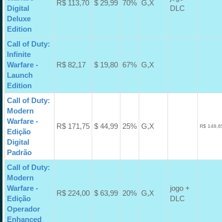
R$ 113,70
$ 29,99
70%
G,X
Digital
DLC
Deluxe
Edition
Call of Duty:
Infinite
Warfare -
R$ 82,17
$ 19,80
67%
G,X
Launch
Edition
Call of Duty:
Modern
Warfare -
R$ 171,75
$ 44,99
25%
G,X
R$ 148,8
Edição
Digital
Padrão
Call of Duty:
Modern
Warfare -
jogo +
R$ 224,00
$ 63,99
20%
G,X
Edição
DLC
Operador
Enhanced