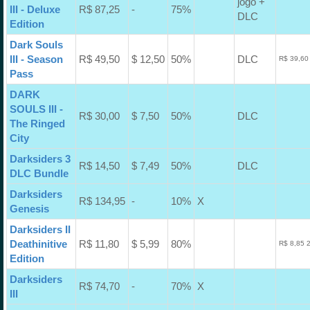
jogo +
III - Deluxe
R$ 87,25
-
75%
DLC
Edition
Dark Souls
III - Season
R$ 49,50
$ 12,50
50%
DLC
R$ 39,60
Pass
DARK
SOULS III -
R$ 30,00
$ 7,50
50%
DLC
The Ringed
City
Darksiders 3
R$ 14,50
$ 7,49
50%
DLC
DLC Bundle
Darksiders
R$ 134,95
-
10%
X
Genesis
Darksiders II
Deathinitive
R$ 11,80
$ 5,99
80%
R$ 8,85 
Edition
Darksiders
R$ 74,70
-
70%
X
III