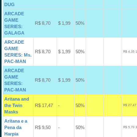
DUG
ARCADE
GAME
R$ 8,70
$ 1,99
50%
SERIES:
GALAGA
ARCADE
GAME
R$ 8,70
$ 1,99
50%
R$ 4,35 
SERIES: Ms.
PAC-MAN
ARCADE
GAME
R$ 8,70
$ 1,99
50%
SERIES:
PAC-MAN
Aritana and
the Twin
R$ 17,47
-
50%
R$ 27,47
Masks
Aritana e a
Pena da
R$ 9,50
-
50%
R$ 5,70 
Harpia