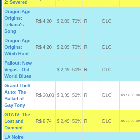
2: Severed
Dragon Age
Origins:
R$ 4,20
$ 2,09
70%
R
DLC
Leliana's
Song
Dragon Age
Origins:
R$ 4,20
$ 2,09
70%
R
DLC
Witch Hunt
Fallout: New
Vegas - Old
-
$ 2,49
50%
R
DLC
World Blues
Grand Theft
Auto: The
R$ 20,00
$ 9,99
50%
R
DLC
R$ 12,00 10
Ballad of
Gay Tony
GTA IV: The
Lost and
R$ 8,74
$ 2,49
50%
R
DLC
R$ 13,99 10
Damned
LA Noire