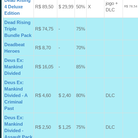
Dead Rising
jogo +
4 Deluxe
R$ 89,50
$ 29,99
50%
X
R$ 78,54
DLC
Edition
Dead Rising
Triple
R$ 74,75
-
75%
Bundle Pack
Deadbeat
R$ 8,70
-
70%
Heroes
Deus Ex:
Mankind
R$ 16,05
-
85%
Divided
Deus Ex:
Mankind
Divided - A
R$ 4,60
$ 2,40
80%
DLC
Criminal
Past
Deus Ex:
Mankind
R$ 2,50
$ 1,25
75%
DLC
Divided -
Assault Pack