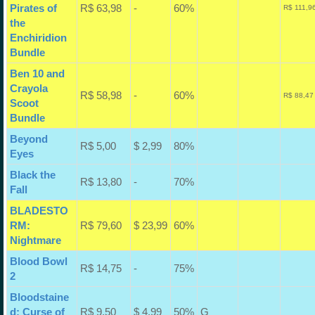
Pirates of
R$ 63,98
-
60%
R$ 111,9
the
Enchiridion
Bundle
Ben 10 and
Crayola
R$ 58,98
-
60%
R$ 88,47
Scoot
Bundle
Beyond
R$ 5,00
$ 2,99
80%
Eyes
Black the
R$ 13,80
-
70%
Fall
BLADESTO
RM:
R$ 79,60
$ 23,99
60%
Nightmare
Blood Bowl
R$ 14,75
-
75%
2
Bloodstaine
d: Curse of
R$ 9,50
$ 4,99
50%
G