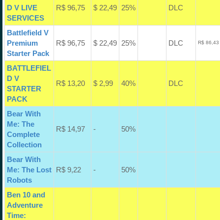
D V LIVE
R$ 96,75
$ 22,49
25%
DLC
SERVICES
Battlefield V
Premium
R$ 96,75
$ 22,49
25%
DLC
R$ 86,43
Starter Pack
BATTLEFIEL
D V
R$ 13,20
$ 2,99
40%
DLC
STARTER
PACK
Bear With
Me: The
R$ 14,97
-
50%
Complete
Collection
Bear With
Me: The Lost
R$ 9,22
-
50%
Robots
Ben 10 and
Adventure
Time: