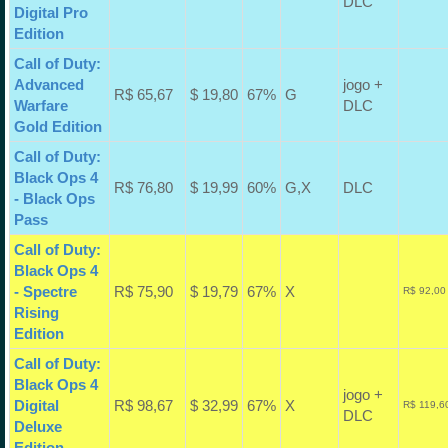
DLC
Digital Pro
Edition
Call of Duty:
Advanced
jogo +
R$ 65,67
$ 19,80
67%
G
Warfare
DLC
Gold Edition
Call of Duty:
Black Ops 4
R$ 76,80
$ 19,99
60%
G,X
DLC
- Black Ops
Pass
Call of Duty:
Black Ops 4
- Spectre
R$ 75,90
$ 19,79
67%
X
R$ 92,00
Rising
Edition
Call of Duty:
Black Ops 4
jogo +
Digital
R$ 98,67
$ 32,99
67%
X
R$ 119,6
DLC
Deluxe
Edition