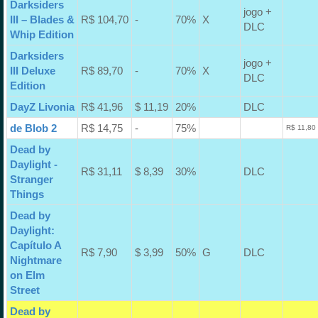
Darksiders
jogo +
III – Blades &
R$ 104,70
-
70%
X
DLC
Whip Edition
Darksiders
jogo +
III Deluxe
R$ 89,70
-
70%
X
DLC
Edition
DayZ Livonia
R$ 41,96
$ 11,19
20%
DLC
de Blob 2
R$ 14,75
-
75%
R$ 11,80
Dead by
Daylight -
R$ 31,11
$ 8,39
30%
DLC
Stranger
Things
Dead by
Daylight:
Capítulo A
R$ 7,90
$ 3,99
50%
G
DLC
Nightmare
on Elm
Street
Dead by