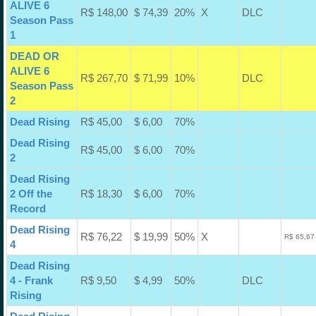
ALIVE 6
R$ 148,00
$ 74,39
20%
X
DLC
Season Pass
1
DEAD OR
ALIVE 6
R$ 267,70
$ 71,99
10%
DLC
Season Pass
2
Dead Rising
R$ 45,00
$ 6,00
70%
Dead Rising
R$ 45,00
$ 6,00
70%
2
Dead Rising
2 Off the
R$ 18,30
$ 6,00
70%
Record
Dead Rising
R$ 76,22
$ 19,99
50%
X
R$ 65,67
4
Dead Rising
4 - Frank
R$ 9,50
$ 4,99
50%
DLC
Rising