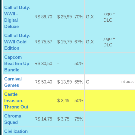
Call of Duty:
WWII -
jogo +
R$ 89,70
$ 29,99
70%
G,X
Digital
DLC
Deluxe
Call of Duty:
jogo +
WWII Gold
R$ 75,57
$ 19,79
67%
G,X
DLC
Edition
Capcom
Beat Em Up
R$ 30,50
-
50%
Bundle
Carnival
R$ 50,40
$ 13,99
65%
G
R$ 36,00
Games
Castle
Invasion:
-
$ 2,49
50%
Throne Out
Chroma
R$ 14,75
$ 3,75
75%
Squad
Civilization