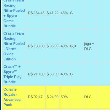
Crash Team
Racing
Nitro-Fueled
R$ 164,45
$ 41,22
45%
G
+ Spyro
Game
Bundle
Crash Team
Racing
Nitro-Fueled
jogo +
R$ 138,00
$ 35,99
40%
G,X
- Nitros
DLC
Oxide
Edition
Crash™ +
Spyro™
R$ 210,00
$ 59,99
40%
G
Triple Play
Bundle
Cuisine
Royale -
R$ 92,47
$ 24,99
50%
DLC
Advanced
Pack