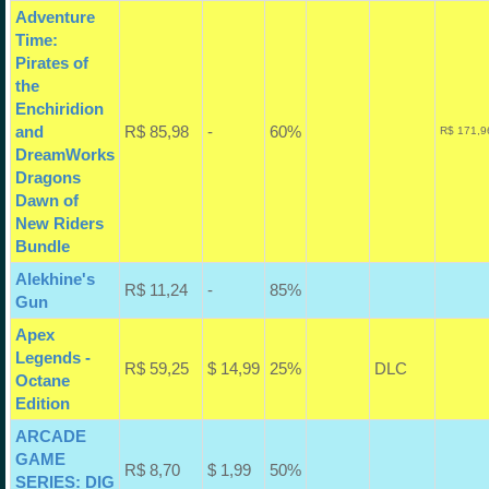
Adventure
Time:
Pirates of
the
Enchiridion
and
R$ 85,98
-
60%
R$ 171,9
DreamWorks
Dragons
Dawn of
New Riders
Bundle
Alekhine's
R$ 11,24
-
85%
Gun
Apex
Legends -
R$ 59,25
$ 14,99
25%
DLC
Octane
Edition
ARCADE
GAME
R$ 8,70
$ 1,99
50%
SERIES: DIG