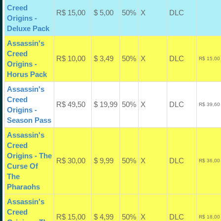
Creed
R$ 15,00
$ 5,00
50%
X
DLC
Origins -
Deluxe Pack
Assassin's
Creed
R$ 10,00
$ 3,49
50%
X
DLC
R$ 15,00
Origins -
Horus Pack
Assassin's
Creed
R$ 49,50
$ 19,99
50%
X
DLC
R$ 39,60
Origins -
Season Pass
Assassin's
Creed
Origins - The
R$ 30,00
$ 9,99
50%
X
DLC
R$ 36,00
Curse Of
The
Pharaohs
Assassin's
Creed
R$ 15,00
$ 4,99
50%
X
DLC
R$ 18,00