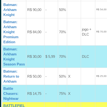
Batman:
Arkham
R$ 90,00
-
50%
R$ 54,00
Knight
Batman:
Arkham
jogo +
Knight
R$ 84,00
-
70%
R$ 70,00
DLC
Premium
Edition
Batman:
Arkham
R$ 30,00
$ 5,99
70%
DLC
Knight
Season Pass
Batman:
Return to
R$ 50,00
-
50%
X
R$ 25,00
Arkham
Battle
Chasers:
R$ 14,75
-
75%
X
Nightwar
BATTLEFIEL