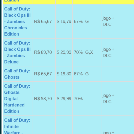
Call of Duty:
Black Ops III
jogo +
- Zombies
R$ 65,67
$ 19,79
67%
G
DLC
Chronicles
Edition
Call of Duty:
Black Ops III
jogo +
R$ 89,70
$ 29,99
70%
G,X
- Zombies
DLC
Deluxe
Call of Duty:
R$ 65,67
$ 19,80
67%
G
Ghosts
Call of Duty:
Ghosts
jogo +
Digital
R$ 98,70
$ 29,99
70%
DLC
Hardened
Edition
Call of Duty:
Infinite
Warfare -
jogo +