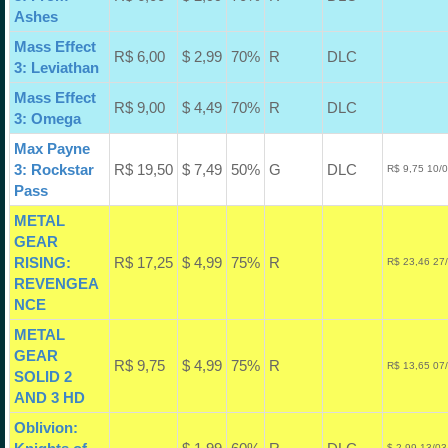
Ashes
Mass Effect
R$ 6,00
$ 2,99
70%
R
DLC
3: Leviathan
Mass Effect
R$ 9,00
$ 4,49
70%
R
DLC
3: Omega
Max Payne
3: Rockstar
R$ 19,50
$ 7,49
50%
G
DLC
R$ 9,75 10/
Pass
METAL
GEAR
RISING:
R$ 17,25
$ 4,99
75%
R
R$ 23,46 27
REVENGEA
NCE
METAL
GEAR
R$ 9,75
$ 4,99
75%
R
R$ 13,65 07
SOLID 2
AND 3 HD
Oblivion:
$ 2,99 13/03