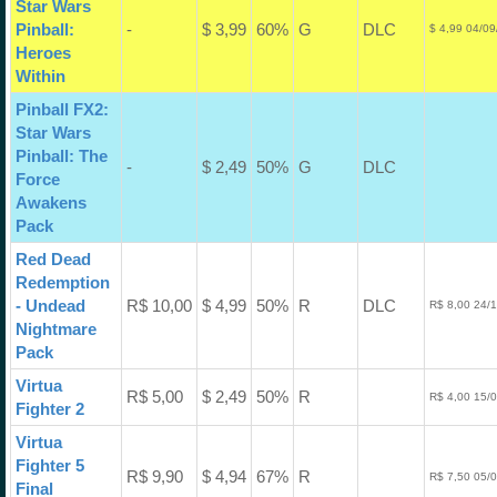
Star Wars
Pinball:
-
$ 3,99
60%
G
DLC
$ 4,99 04/09
Heroes
Within
Pinball FX2:
Star Wars
Pinball: The
-
$ 2,49
50%
G
DLC
Force
Awakens
Pack
Red Dead
Redemption
- Undead
R$ 10,00
$ 4,99
50%
R
DLC
R$ 8,00 24/
Nightmare
Pack
Virtua
R$ 5,00
$ 2,49
50%
R
R$ 4,00 15/
Fighter 2
Virtua
Fighter 5
R$ 9,90
$ 4,94
67%
R
R$ 7,50 05/
Final