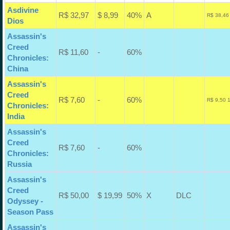
Asdivine
R$ 32,97
$ 8,99
40%
A
R$ 38,46
Dios
Assassin's
Creed
R$ 11,60
-
60%
Chronicles:
China
Assassin's
Creed
R$ 7,60
-
60%
R$ 9,50 
Chronicles:
India
Assassin's
Creed
R$ 7,60
-
60%
Chronicles:
Russia
Assassin's
Creed
R$ 50,00
$ 19,99
50%
X
DLC
Odyssey -
Season Pass
Assassin's