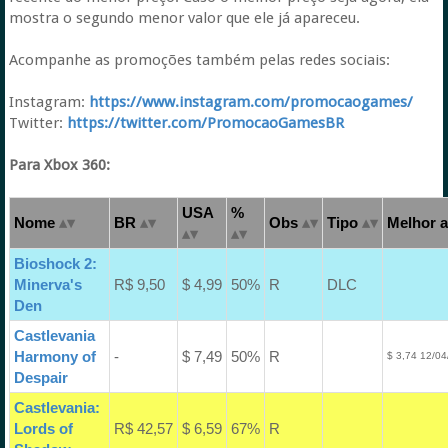
mostra o segundo menor valor que ele já apareceu.
Acompanhe as promoções também pelas redes sociais:
Instagram:
https://www.instagram.com/promocaogames/
Twitter:
https://twitter.com/PromocaoGamesBR
Para Xbox 360:
USA
%
Nome
BR
Obs
Tipo
Melhor a
Bioshock 2:
Minerva's
R$ 9,50
$ 4,99
50%
R
DLC
Den
Castlevania
Harmony of
-
$ 7,49
50%
R
$ 3,74 12/04
Despair
Castlevania:
Lords of
R$ 42,57
$ 6,59
67%
R