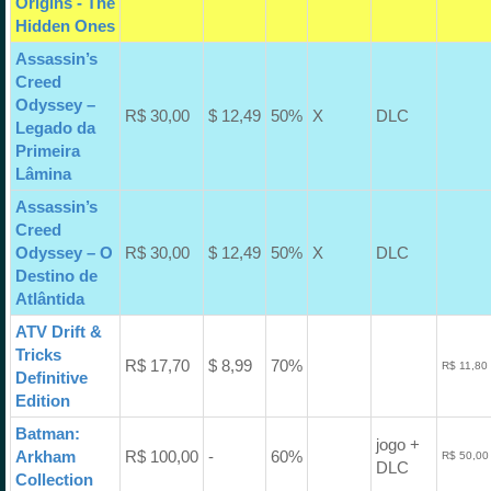
Origins - The
Hidden Ones
Assassin’s
Creed
Odyssey –
R$ 30,00
$ 12,49
50%
X
DLC
Legado da
Primeira
Lâmina
Assassin’s
Creed
Odyssey – O
R$ 30,00
$ 12,49
50%
X
DLC
Destino de
Atlântida
ATV Drift &
Tricks
R$ 17,70
$ 8,99
70%
R$ 11,80
Definitive
Edition
Batman:
jogo +
Arkham
R$ 100,00
-
60%
R$ 50,00
DLC
Collection