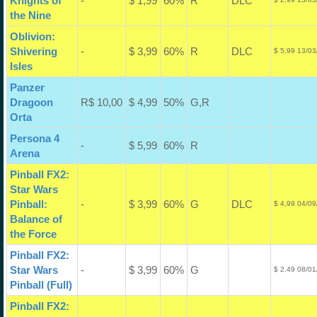
Knights of
-
$ 1,99
60%
R
DLC
the Nine
Oblivion:
Shivering
-
$ 3,99
60%
R
DLC
$ 5,99 13/03
Isles
Panzer
Dragoon
R$ 10,00
$ 4,99
50%
G,R
Orta
Persona 4
-
$ 5,99
60%
R
Arena
Pinball FX2:
Star Wars
Pinball:
-
$ 3,99
60%
G
DLC
$ 4,99 04/09
Balance of
the Force
Pinball FX2:
Star Wars
-
$ 3,99
60%
G
$ 2,49 08/01
Pinball (Full)
Pinball FX2: