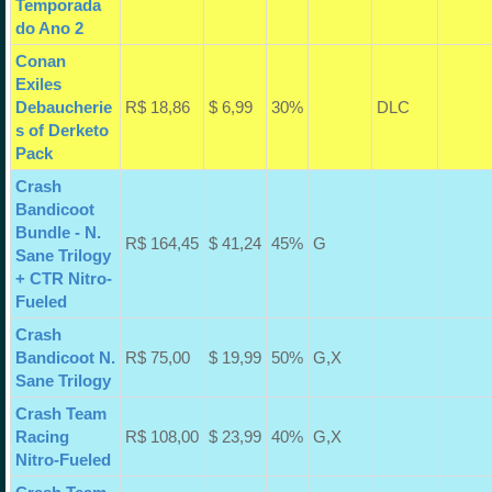
Temporada
do Ano 2
Conan
Exiles
Debaucherie
R$ 18,86
$ 6,99
30%
DLC
s of Derketo
Pack
Crash
Bandicoot
Bundle - N.
R$ 164,45
$ 41,24
45%
G
Sane Trilogy
+ CTR Nitro-
Fueled
Crash
Bandicoot N.
R$ 75,00
$ 19,99
50%
G,X
Sane Trilogy
Crash Team
Racing
R$ 108,00
$ 23,99
40%
G,X
Nitro-Fueled