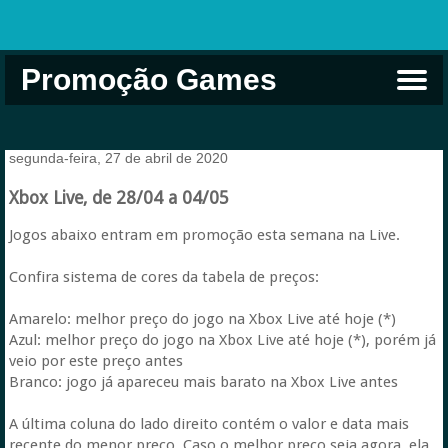
Promoção Games
Comprar na Live USA
Xbox Game Pass
Jogos Grátis
EA Play
Eneba
Xbox
segunda-feira, 27 de abril de 2020
Xbox Live, de 28/04 a 04/05
Jogos abaixo entram em promoção esta semana na Live.
Confira sistema de cores da tabela de preços:
Amarelo: melhor preço do jogo na Xbox Live até hoje (*)
Azul: melhor preço do jogo na Xbox Live até hoje (*), porém já
veio por este preço antes
Branco: jogo já apareceu mais barato na Xbox Live antes
A última coluna do lado direito contém o valor e data mais
recente do menor preço. Caso o melhor preço seja agora, ela