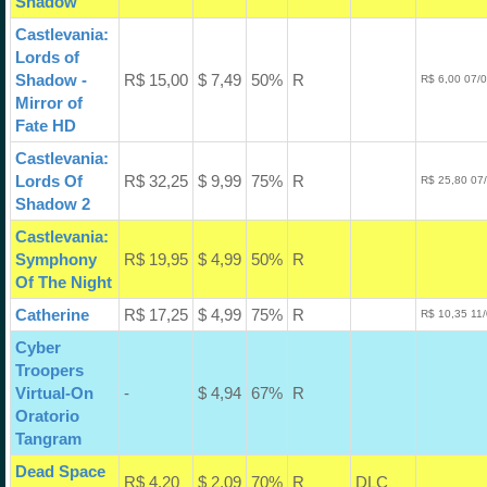
Shadow
Castlevania:
Lords of
Shadow -
R$ 15,00
$ 7,49
50%
R
R$ 6,00 07/
Mirror of
Fate HD
Castlevania:
Lords Of
R$ 32,25
$ 9,99
75%
R
R$ 25,80 07
Shadow 2
Castlevania:
Symphony
R$ 19,95
$ 4,99
50%
R
Of The Night
Catherine
R$ 17,25
$ 4,99
75%
R
R$ 10,35 11
Cyber
Troopers
Virtual-On
-
$ 4,94
67%
R
Oratorio
Tangram
Dead Space
R$ 4,20
$ 2,09
70%
R
DLC