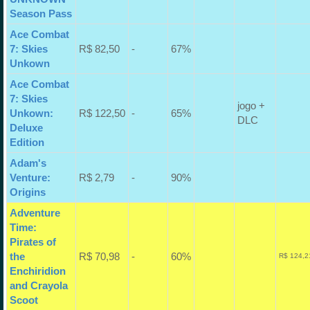
Season Pass
Ace Combat
7: Skies
R$ 82,50
-
67%
Unkown
Ace Combat
7: Skies
jogo +
Unkown:
R$ 122,50
-
65%
DLC
Deluxe
Edition
Adam's
Venture:
R$ 2,79
-
90%
Origins
Adventure
Time:
Pirates of
the
R$ 70,98
-
60%
R$ 124,2
Enchiridion
and Crayola
Scoot