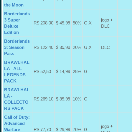
the Moon
Borderlands
3 Super
jogo +
R$ 208,00
$ 49,99
50%
G,X
Deluxe
DLC
Edition
Borderlands
3: Season
R$ 122,40
$ 39,99
20%
G,X
DLC
Pass
BRAWLHAL
LA - ALL
R$ 52,50
$ 14,99
25%
G
LEGENDS
PACK
BRAWLHAL
LA -
R$ 269,10
$ 89,99
10%
G
COLLECTO
RS PACK
Call of Duty:
Advanced
jogo +
Warfare
R$ 77,70
$ 29,99
70%
G