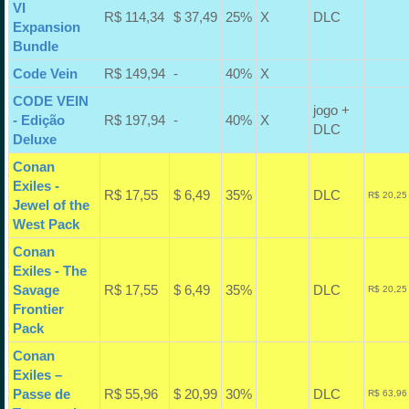
VI
R$ 114,34
$ 37,49
25%
X
DLC
Expansion
Bundle
Code Vein
R$ 149,94
-
40%
X
CODE VEIN
jogo +
- Edição
R$ 197,94
-
40%
X
DLC
Deluxe
Conan
Exiles -
R$ 17,55
$ 6,49
35%
DLC
R$ 20,25
Jewel of the
West Pack
Conan
Exiles - The
Savage
R$ 17,55
$ 6,49
35%
DLC
R$ 20,25
Frontier
Pack
Conan
Exiles –
Passe de
R$ 55,96
$ 20,99
30%
DLC
R$ 63,96