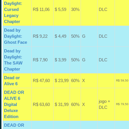
Daylight:
Cursed
R$ 11,06
$ 5,59
30%
DLC
Legacy
Chapter
Dead by
Daylight:
R$ 9,22
$ 4,49
50%
G
DLC
Ghost Face
Dead by
Daylight:
R$ 7,90
$ 3,99
50%
G
DLC
The SAW
Chapter
Dead or
R$ 47,60
$ 23,99
60%
X
R$ 59,50
Alive 6
DEAD OR
ALIVE 6
jogo +
Digital
R$ 63,60
$ 31,99
60%
X
R$ 79,50
DLC
Deluxe
Edition
DEAD OR