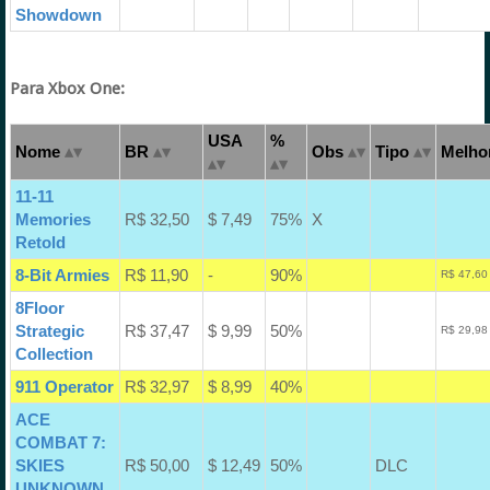
Showdown
Para Xbox One:
USA
%
Nome
BR
Obs
Tipo
Melhor
11-11
Memories
R$ 32,50
$ 7,49
75%
X
Retold
8-Bit Armies
R$ 11,90
-
90%
R$ 47,60
8Floor
Strategic
R$ 37,47
$ 9,99
50%
R$ 29,98
Collection
911 Operator
R$ 32,97
$ 8,99
40%
ACE
COMBAT 7:
SKIES
R$ 50,00
$ 12,49
50%
DLC
UNKNOWN