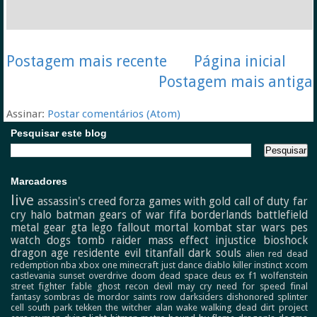
Postagem mais recente
Página inicial
Postagem mais antiga
Assinar:
Postar comentários (Atom)
Pesquisar este blog
Marcadores
live
assassin's creed
forza
games with gold
call of duty
far
cry
halo
batman
gears of war
fifa
borderlands
battlefield
metal gear
gta
lego
fallout
mortal kombat
star wars
pes
watch dogs
tomb raider
mass effect
injustice
bioshock
dragon age
residente evil
titanfall
dark souls
alien
red dead
redemption
nba
xbox one
minecraft
just dance
diablo
killer instinct
xcom
castlevania
sunset overdrive
doom
dead space
deus ex
f1
wolfenstein
street fighter
fable
ghost recon
devil may cry
need for speed
final
fantasy
sombras de mordor
saints row
darksiders
dishonored
splinter
cell
south park
tekken
the witcher
alan wake
walking dead
dirt
project