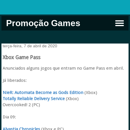
Promoção Games
Comprar na Live USA
Xbox Game Pass
Jogos Grátis
EA Play
Eneba
Xbox
terça-feira, 7 de abril de 2020
Xbox Game Pass
Anunciados alguns jogos que entram no Game Pass em abril.
Já liberados:
NieR: Automata Become as Gods Edition
(Xbox)
Totally Reliable Delivery Service
(Xbox)
Overcooked! 2 (PC)
Dia 09:
Alvastia Chronicles
(Xbox e PC)