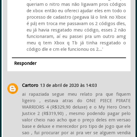
queriam o nitro mas não ligavam pros códigos
de xbox então eu ofereci ajudar eles em todo o
processo de cadastro (pegava lá o link no Xbox
é pá) em troca me passavam os 2 códigos dles,
eu já havia resgatado meu código, esses 2 não
funcionaram, aí eu passei pra um outro amg
meu q tem Xbox q Tb já tinha resgatado o
código dle e cm ele funcionou os 2...'
Responder
Cartoro
13 de abril de 2020 às 14:03
ai rapaziada segue meu relato pra que fiquem
ligeiro , estava atras do ONE PIECE PIRATE
WARRIORS 4 (R$329,90 deluxe) e o My Hero One's
Justice 2 (R$319,90) , mesmo podendo pagar pelo
valor cheio nao acho que o preço deles em versao
base e deluxe e merecedor pro tipo de jogo que ele
sao , fui procurar por ai pra ver se alguem vendia