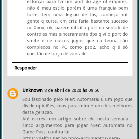
esforçar para fzr um port do age of empires,
não é meu estilo porém é uma franquia bem
forte, tem uma legião de fãs, conheço mt
gente q curte, cm crtz faria bastante sucesso
no Xbox, ok, parece difícil o port no sentido de
controles mas sinceramente dps q vi o port do
smite e de outros jogos que na teoria são
complexos no PC como pso2, acho q é só
questão de força de vontade
Responder
Unknown
8 de abril de 2020 às 09:50
Sou fascinado pelo Nier: Automata! É um jogo que
divide opiniões, mas para mim é um dos melhores
desta geração.
Até escrevi um artigo sobre ele nesta semana -
cinco argumentos para jogar Nier: Automata no
Game Pass, confira lá:
https://delfos.net.br/cinco-argumentos-para-