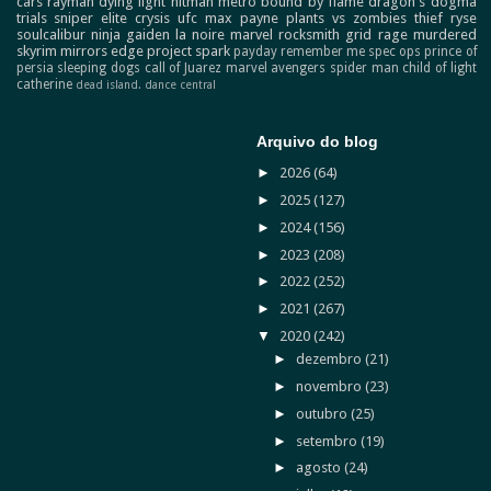
cars
rayman
dying light
hitman
metro
bound by flame
dragon's dogma
trials
sniper elite
crysis
ufc
max payne
plants vs zombies
thief
ryse
soulcalibur
ninja gaiden
la noire
marvel
rocksmith
grid
rage
murdered
skyrim
mirrors edge
project spark
payday
remember me
spec ops
prince of
persia
sleeping dogs
call of Juarez
marvel avengers
spider man
child of light
catherine
dead island.
dance central
Arquivo do blog
►
2026
(64)
►
2025
(127)
►
2024
(156)
►
2023
(208)
►
2022
(252)
►
2021
(267)
▼
2020
(242)
►
dezembro
(21)
►
novembro
(23)
►
outubro
(25)
►
setembro
(19)
►
agosto
(24)