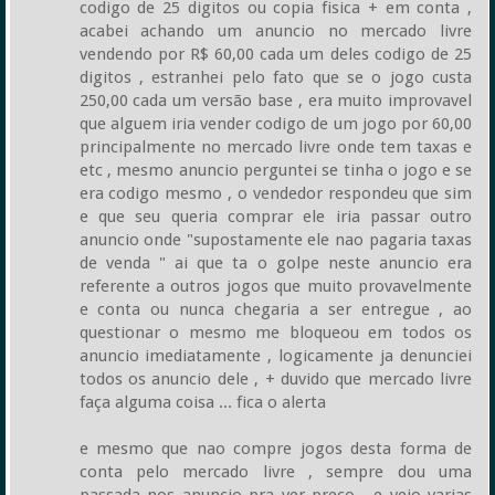
codigo de 25 digitos ou copia fisica + em conta ,
acabei achando um anuncio no mercado livre
vendendo por R$ 60,00 cada um deles codigo de 25
digitos , estranhei pelo fato que se o jogo custa
250,00 cada um versão base , era muito improvavel
que alguem iria vender codigo de um jogo por 60,00
principalmente no mercado livre onde tem taxas e
etc , mesmo anuncio perguntei se tinha o jogo e se
era codigo mesmo , o vendedor respondeu que sim
e que seu queria comprar ele iria passar outro
anuncio onde "supostamente ele nao pagaria taxas
de venda " ai que ta o golpe neste anuncio era
referente a outros jogos que muito provavelmente
e conta ou nunca chegaria a ser entregue , ao
questionar o mesmo me bloqueou em todos os
anuncio imediatamente , logicamente ja denunciei
todos os anuncio dele , + duvido que mercado livre
faça alguma coisa ... fica o alerta
e mesmo que nao compre jogos desta forma de
conta pelo mercado livre , sempre dou uma
passada nos anuncio pra ver preço , e vejo varias