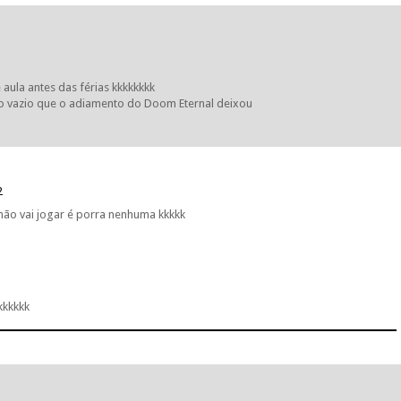
ula antes das férias kkkkkkkk
o vazio que o adiamento do Doom Eternal deixou
2
 não vai jogar é porra nenhuma kkkkk
kkkkkk