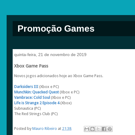
Promoção Games
quinta-feira, 21 de novembro de 2019
Xbox Game Pass
Novos jogos adicionados hoje ao Xbox Game Pass.
Darksiders III
(Xbox e PC)
Munchkin: Quacked Quest
(Xbox e PC)
Vambrace: Cold Soul
(Xbox e PC)
Life is Strange 2 Episode 4
(Xbox)
Subnautica (PC)
The Red Strings Club (PC)
Posted by
Mauro Ribeiro
at
21:38