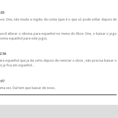
:03
box One, não muda a região da conta (que é o que só pode voltar depois de
você alterar o idioma para espanhol no menu do Xbox One, e baixar o jogo
idioma espanhol para este jogo).
2:56
a espanhol que ja da certo depois de reiniciar o xbox , não precisa baixar o
o ja fica em espanhol .
:07
uma vez. Daí tem que baixar de novo.