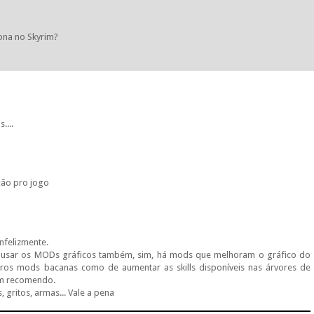
ona no Skyrim?
....
ção pro jogo
infelizmente.
 a usar os MODs gráficos também, sim, há mods que melhoram o gráfico do
os mods bacanas como de aumentar as skills disponíveis nas árvores de
ém recomendo.
gritos, armas... Vale a pena