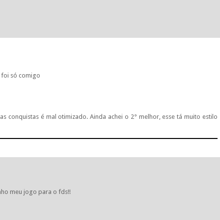
foi só comigo
s conquistas é mal otimizado. Ainda achei o 2° melhor, esse tá muito estilo
nho meu jogo para o fds!!