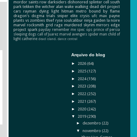
mordor
saints row
darksiders
dishonored
splinter cell
south
park
tekken
the witcher
alan wake
walking dead
dirt
project
cars
rayman
dying light
hitman
metro
bound by flame
dragon's dogma
trials
sniper elite
crysis
ufc
max payne
plants vs zombies
thief
ryse
soulcalibur
ninja gaiden
la noire
marvel
rocksmith
grid
rage
murdered
skyrim
mirrors edge
project spark
payday
remember me
spec ops
prince of persia
sleeping dogs
call of Juarez
marvel avengers
spider man
child of
light
catherine
dead island.
dance central
Arquivo do blog
►
2026
(64)
►
2025
(127)
►
2024
(156)
►
2023
(208)
►
2022
(252)
►
2021
(267)
►
2020
(242)
▼
2019
(290)
►
dezembro
(22)
▼
novembro
(22)