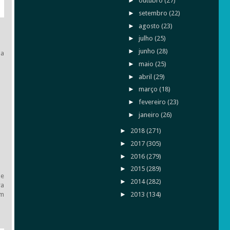
►
outubro
(27)
►
setembro
(22)
►
agosto
(23)
►
julho
(25)
►
junho
(28)
ha
►
maio
(25)
►
abril
(29)
►
março
(18)
►
fevereiro
(23)
►
janeiro
(26)
►
2018
(271)
►
2017
(305)
►
2016
(279)
►
2015
(289)
 e
►
2014
(282)
ra
em
►
2013
(134)