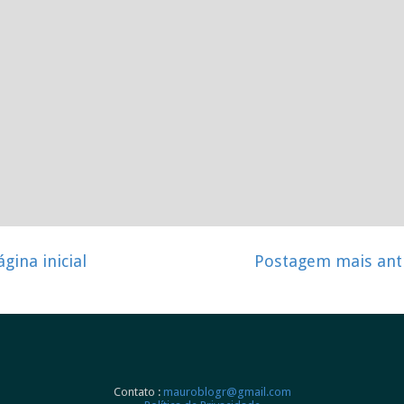
ágina inicial
Postagem mais ant
Contato :
mauroblogr@gmail.com