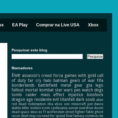
ss
EA Play
Comprar na Live USA
Xbox
Pesquisar este blog
Marcadores
live
assassin's creed
forza
games with gold
call
of duty
far cry
halo
batman
gears of war
fifa
borderlands
battlefield
metal gear
gta
lego
fallout
mortal kombat
star wars
pes
watch dogs
tomb raider
mass effect
injustice
bioshock
dragon age
residente evil
titanfall
dark souls
alien
red dead redemption
nba
xbox one
minecraft
just dance
diablo
killer instinct
xcom
castlevania
sunset overdrive
doom
dead space
deus ex
f1
wolfenstein
street fighter
fable
ghost
recon
devil may cry
need for speed
final fantasy
sombras de