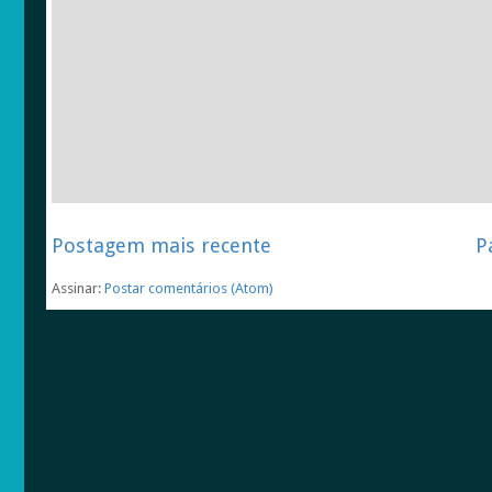
Postagem mais recente
P
Assinar:
Postar comentários (Atom)