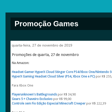
Promoção Games
quarta-feira, 27 de novembro de 2019
Promoções de quarta, 27 de novembro
Na Amazon:
Headset Gamer HyperX Cloud Stinger Core PS4/Xbox One/Nintendo S
HyperX Gaming Headset Cloud Silver (PS4, Xbox One e PC)
por R$ 255
Para Xbox One
Playerunknown's Battlegrounds
por R$ 34,90
Gears 5 + Chaveiro Exclusivo
por R$ 99,00
Controle sem Fio Edição Especial Minecraft Creeper
por R$ 222,39