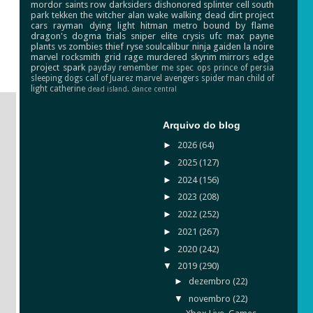
mordor
saints row
darksiders
dishonored
splinter cell
south
park
tekken
the witcher
alan wake
walking dead
dirt
project
cars
rayman
dying light
hitman
metro
bound by flame
dragon's dogma
trials
sniper elite
crysis
ufc
max payne
plants vs zombies
thief
ryse
soulcalibur
ninja gaiden
la noire
marvel
rocksmith
grid
rage
murdered
skyrim
mirrors edge
project spark
payday
remember me
spec ops
prince of persia
sleeping dogs
call of Juarez
marvel avengers
spider man
child of
light
catherine
dead island.
dance central
Arquivo do blog
►
2026
(64)
►
2025
(127)
►
2024
(156)
►
2023
(208)
►
2022
(252)
►
2021
(267)
►
2020
(242)
▼
2019
(290)
►
dezembro
(22)
▼
novembro
(22)