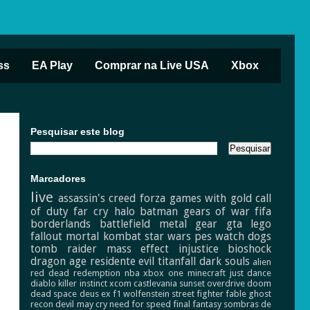
ss
EA Play
Comprar na Live USA
Xbox
Pesquisar este blog
Marcadores
live
assassin's creed
forza
games with gold
call
of duty
far cry
halo
batman
gears of war
fifa
borderlands
battlefield
metal gear
gta
lego
fallout
mortal kombat
star wars
pes
watch dogs
tomb raider
mass effect
injustice
bioshock
dragon age
residente evil
titanfall
dark souls
alien
red dead redemption
nba
xbox one
minecraft
just dance
diablo
killer instinct
xcom
castlevania
sunset overdrive
doom
dead space
deus ex
f1
wolfenstein
street fighter
fable
ghost
recon
devil may cry
need for speed
final fantasy
sombras de