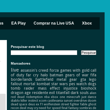
ss
EA Play
Comprar na Live USA
Xbox
Pesquisar este blog
r
Marcadores
live
assassin's creed
forza
games with gold
call
of duty
far cry
halo
batman
gears of war
fifa
borderlands
battlefield
metal gear
gta
lego
fallout
mortal kombat
star wars
pes
watch dogs
tomb raider
mass effect
injustice
bioshock
dragon age
residente evil
titanfall
dark souls
alien
red dead redemption
nba
xbox one
minecraft
just dance
diablo
killer instinct
xcom
castlevania
sunset overdrive
doom
dead space
deus ex
f1
wolfenstein
street fighter
fable
ghost
recon
devil may cry
need for speed
final fantasy
sombras de