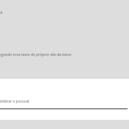
EA
segundo esse texto do próprio site da mixer.
embrar o pessoal.