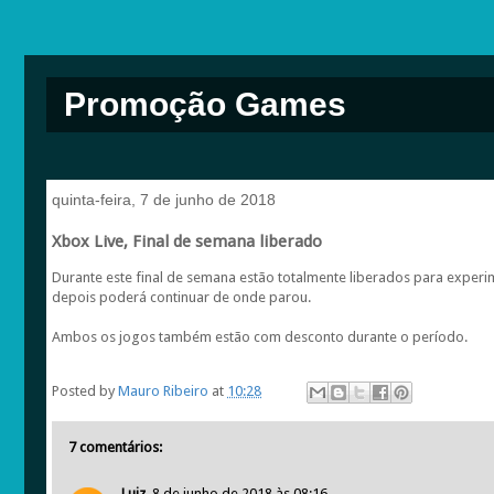
Promoção Games
quinta-feira, 7 de junho de 2018
Xbox Live, Final de semana liberado
Durante este final de semana estão totalmente liberados para exper
depois poderá continuar de onde parou.
Ambos os jogos também estão com desconto durante o período.
Posted by
Mauro Ribeiro
at
10:28
7 comentários:
Luiz
8 de junho de 2018 às 08:16