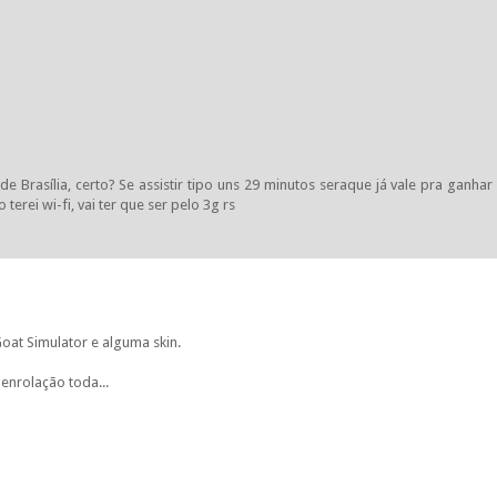
 Brasília, certo? Se assistir tipo uns 29 minutos seraque já vale pra ganhar
terei wi-fi, vai ter que ser pelo 3g rs
oat Simulator e alguma skin.
 enrolação toda...