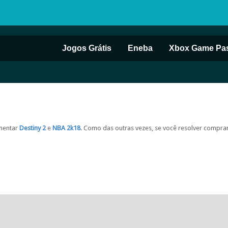
Jogos Grátis
Eneba
Xbox Game Pa
imentar
Destiny 2
e
NBA 2k18
. Como das outras vezes, se você resolver compra