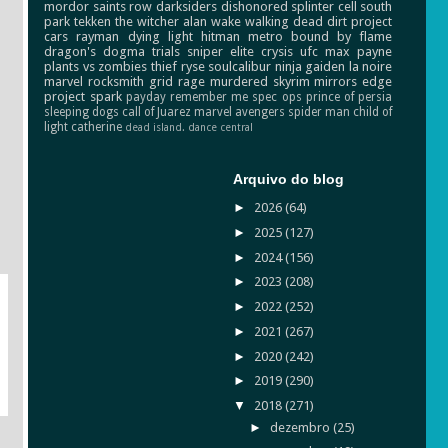
mordor
saints row
darksiders
dishonored
splinter cell
south
park
tekken
the witcher
alan wake
walking dead
dirt
project
cars
rayman
dying light
hitman
metro
bound by flame
dragon's dogma
trials
sniper elite
crysis
ufc
max payne
plants vs zombies
thief
ryse
soulcalibur
ninja gaiden
la noire
marvel
rocksmith
grid
rage
murdered
skyrim
mirrors edge
project spark
payday
remember me
spec ops
prince of persia
sleeping dogs
call of Juarez
marvel avengers
spider man
child of
light
catherine
dead island.
dance central
Arquivo do blog
►
2026
(64)
►
2025
(127)
►
2024
(156)
►
2023
(208)
►
2022
(252)
►
2021
(267)
►
2020
(242)
►
2019
(290)
▼
2018
(271)
►
dezembro
(25)