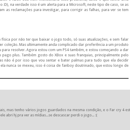
:D), na verdade isso é um alerta para a Microsoft, neste tipo de caso, se as
iam as reclamações para investigar, para corrigir as falhas, para ver se tem
 física por não ter que baixar o jogo todo, só suas atualizações, e sem falar
azer coleção. Mas ultimamente anda complicado dar preferência a um produto
u para resolver. Agora estou com um PS4 também, e estou começando a dar
 não pago plus. Também gosto do XBox e suas franquias, principalmente pelo
as não é por isso que vou sentar e bater palmas para tudo que ela decidir
 ela nunca se mexeu, isso é coisa de fanboy doutrinado, que estou longe de
is, mas tenho vários jogos guardados na mesma condição, e o Far cry 4 es
bri hj pra ver as mídias...se descascar perdi o jogo... :(