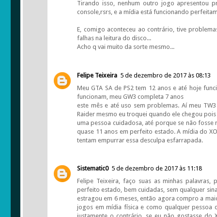
Tirando isso, nenhum outro jogo apresentou pr
console,rsrs, e a mídia está funcionando perfeita
E, comigo aconteceu ao contrário, tive problema
falhas na leitura do disco...
Acho q vai muito da sorte mesmo...
Felipe Teixeira
5 de dezembro de 2017 às 08:13
Meu GTA SA de PS2 tem 12 anos e até hoje func
funcionam, meu GW3 completa 7 anos
este mês e até uso sem problemas. Aí meu TW
Raider mesmo eu troquei quando ele chegou pois j
uma pessoa cuidadosa, até porque se não fosse 
quase 11 anos em perfeito estado. A mídia do X
tentam empurrar essa desculpa esfarrapada.
Sistematic0
5 de dezembro de 2017 às 11:18
Felipe Teixeira, faço suas as minhas palavras
perfeito estado, bem cuidadas, sem qualquer si
estragou em 6 meses, então agora compro a maio
jogos em mídia física e como qualquer pessoa de
justamente o contrário, se eu não gostasse do