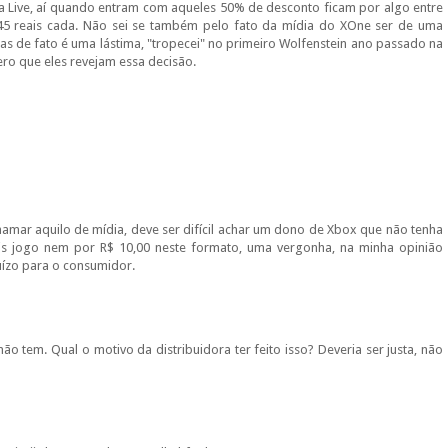
na Live, aí quando entram com aqueles 50% de desconto ficam por algo entre
 45 reais cada. Não sei se também pelo fato da mídia do XOne ser de uma
Mas de fato é uma lástima, "tropecei" no primeiro Wolfenstein ano passado na
ero que eles revejam essa decisão.
hamar aquilo de mídia, deve ser difícil achar um dono de Xbox que não tenha
 jogo nem por R$ 10,00 neste formato, uma vergonha, na minha opinião
uízo para o consumidor.
ão tem. Qual o motivo da distribuidora ter feito isso? Deveria ser justa, não