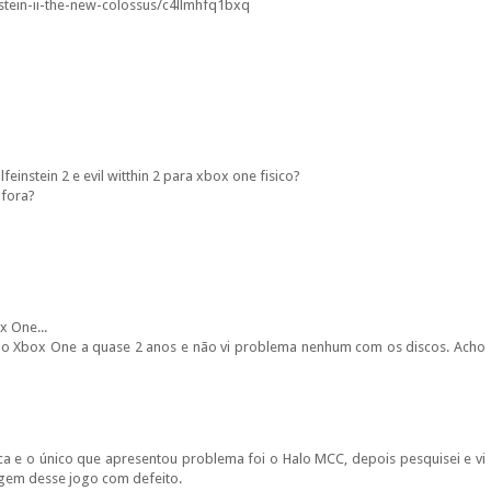
stein-ii-the-new-colossus/c4llmhfq1bxq
einstein 2 e evil witthin 2 para xbox one fisico?
fora?
x One...
ho o Xbox One a quase 2 anos e não vi problema nenhum com os discos. Acho
ca e o único que apresentou problema foi o Halo MCC, depois pesquisei e vi
agem desse jogo com defeito.