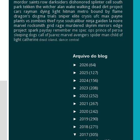
mordor
saints row
darksiders
dishonored
splinter cell
south
park
tekken
the witcher
alan wake
walking dead
dirt
project
cars
rayman
dying light
hitman
metro
bound by flame
dragon's dogma
trials
sniper elite
crysis
ufc
max payne
plants vs zombies
thief
ryse
soulcalibur
ninja gaiden
la noire
marvel
rocksmith
grid
rage
murdered
skyrim
mirrors edge
project spark
payday
remember me
spec ops
prince of persia
sleeping dogs
call of Juarez
marvel avengers
spider man
child of
light
catherine
dead island.
dance central
Arquivo do blog
►
2026
(64)
►
2025
(127)
►
2024
(156)
►
2023
(208)
►
2022
(252)
►
2021
(267)
►
2020
(242)
►
2019
(290)
►
2018
(271)
▼
2017
(305)