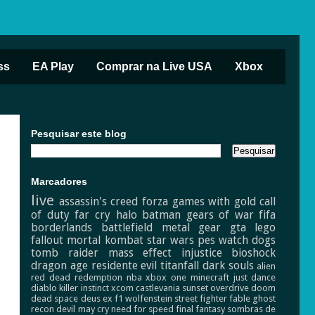
ss
EA Play
Comprar na Live USA
Xbox
Pesquisar este blog
Marcadores
live
assassin's creed
forza
games with gold
call
of duty
far cry
halo
batman
gears of war
fifa
borderlands
battlefield
metal gear
gta
lego
fallout
mortal kombat
star wars
pes
watch dogs
tomb raider
mass effect
injustice
bioshock
dragon age
residente evil
titanfall
dark souls
alien
red dead redemption
nba
xbox one
minecraft
just dance
diablo
killer instinct
xcom
castlevania
sunset overdrive
doom
dead space
deus ex
f1
wolfenstein
street fighter
fable
ghost
recon
devil may cry
need for speed
final fantasy
sombras de