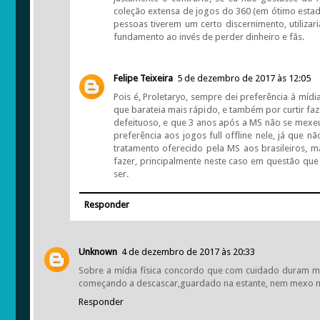
coleção extensa de jogos do 360 (em ótimo estado 
pessoas tiverem um certo discernimento, utilizar
fundamento ao invés de perder dinheiro e fãs.
Felipe Teixeira
5 de dezembro de 2017 às 12:05
Pois é, Proletaryo, sempre dei preferência à mídia
que barateia mais rápido, e também por curtir f
defeituoso, e que 3 anos após a MS não se mexe
preferência aos jogos full offline nele, já que
tratamento oferecido pela MS aos brasileiros, m
fazer, principalmente neste caso em questão que
ser.
Responder
Unknown
4 de dezembro de 2017 às 20:33
Sobre a mídia física concordo que com cuidado duram ma
começando a descascar,guardado na estante, nem mexo nele a
Responder