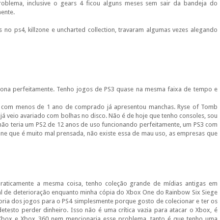
oblema, inclusive o gears 4 ficou alguns meses sem sair da bandeja do
mente.
s no ps4, killzone e uncharted collection, travaram algumas vezes alegando
iona perfeitamente. Tenho jogos de PS3 quase na mesma faixa de tempo e
3 com menos de 1 ano de comprado já apresentou manchas. Ryse of Tomb
á veio avariado com bolhas no disco. Não é de hoje que tenho consoles, sou
não teria um PS2 de 12 anos de uso funcionando perfeitamente, um PS3 com
One que é muito mal prensada, não existe essa de mau uso, as empresas que
, praticamente a mesma coisa, tenho coleção grande de mídias antigas em
nal de deterioração enquanto minha cópia do Xbox One do Rainbow Six Siege
ria dos jogos para o PS4 simplesmente porque gosto de colecionar e ter os
testo perder dinheiro. Isso não é uma crítica vazia para atacar o Xbox, é
 Xbox e Xbox 360 nem mencionaria esse problema, tanto é que tenho uma