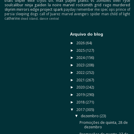
trials
sniper elite
crysis
ufc
max payne
plants vs zombies
thief
ryse
soulcalibur
ninja gaiden
la noire
marvel
rocksmith
grid
rage
murdered
skyrim
mirrors edge
project spark
payday
remember me
spec ops
prince of
persia
sleeping dogs
call of Juarez
marvel avengers
spider man
child of light
catherine
dead island.
dance central
Arquivo do blog
►
2026
(64)
►
2025
(127)
►
2024
(156)
►
2023
(208)
►
2022
(252)
►
2021
(267)
►
2020
(242)
►
2019
(290)
►
2018
(271)
▼
2017
(305)
▼
dezembro
(23)
Promoções de quinta, 28 de
dezembro