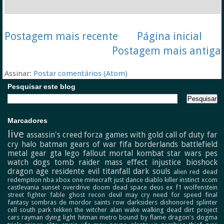
Postagem mais recente
Página inicial
Postagem mais antiga
Assinar:
Postar comentários (Atom)
Pesquisar este blog
Marcadores
live
assassin's creed
forza
games with gold
call of duty
far
cry
halo
batman
gears of war
fifa
borderlands
battlefield
metal gear
gta
lego
fallout
mortal kombat
star wars
pes
watch dogs
tomb raider
mass effect
injustice
bioshock
dragon age
residente evil
titanfall
dark souls
alien
red dead
redemption
nba
xbox one
minecraft
just dance
diablo
killer instinct
xcom
castlevania
sunset overdrive
doom
dead space
deus ex
f1
wolfenstein
street fighter
fable
ghost recon
devil may cry
need for speed
final
fantasy
sombras de mordor
saints row
darksiders
dishonored
splinter
cell
south park
tekken
the witcher
alan wake
walking dead
dirt
project
cars
rayman
dying light
hitman
metro
bound by flame
dragon's dogma