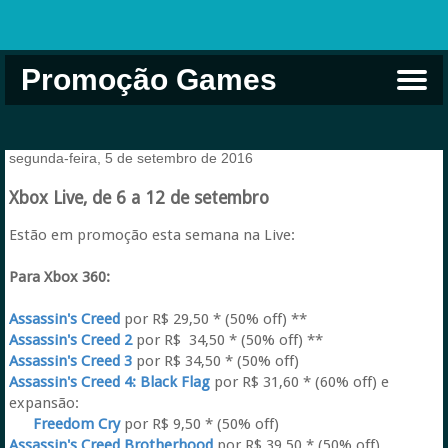
Promoção Games
Comprar na Live USA
Xbox Game Pass
Jogos Grátis
EA Play
Eneba
Xbox
segunda-feira, 5 de setembro de 2016
Xbox Live, de 6 a 12 de setembro
Estão em promoção esta semana na Live:
Para Xbox 360:
Assassin's Creed
por R$ 29,50 * (50% off) **
Assassin's Creed 2
por R$ 34,50 * (50% off) **
Assassin's Creed 3
por R$ 34,50 * (50% off)
Assassin's Creed 4: Black Flag
por R$ 31,60 * (60% off) e
expansão:
Freedom Cry
por R$ 9,50 * (50% off)
Assassin's Creed Brotherhood
por R$ 39,50 * (50% off)