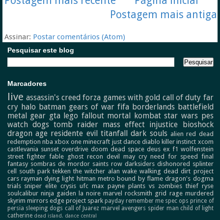
Postagem mais recente
Página inicial
Postagem mais antiga
Assinar:
Postar comentários (Atom)
Pesquisar este blog
Marcadores
live
assassin's creed
forza
games with gold
call of duty
far
cry
halo
batman
gears of war
fifa
borderlands
battlefield
metal gear
gta
lego
fallout
mortal kombat
star wars
pes
watch dogs
tomb raider
mass effect
injustice
bioshock
dragon age
residente evil
titanfall
dark souls
alien
red dead
redemption
nba
xbox one
minecraft
just dance
diablo
killer instinct
xcom
castlevania
sunset overdrive
doom
dead space
deus ex
f1
wolfenstein
street fighter
fable
ghost recon
devil may cry
need for speed
final
fantasy
sombras de mordor
saints row
darksiders
dishonored
splinter
cell
south park
tekken
the witcher
alan wake
walking dead
dirt
project
cars
rayman
dying light
hitman
metro
bound by flame
dragon's dogma
trials
sniper elite
crysis
ufc
max payne
plants vs zombies
thief
ryse
soulcalibur
ninja gaiden
la noire
marvel
rocksmith
grid
rage
murdered
skyrim
mirrors edge
project spark
payday
remember me
spec ops
prince of
persia
sleeping dogs
call of Juarez
marvel avengers
spider man
child of light
catherine
dead island.
dance central