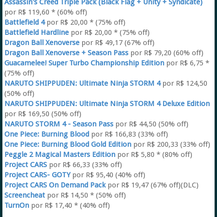
Assassin's Creed Triple Pack (Black Flag + Unity + Syndicate)
por R$ 119,60 * (60% off)
Battlefield 4
por R$ 20,00 * (75% off)
Battlefield Hardline
por R$ 20,00 * (75% off)
Dragon Ball Xenoverse
por R$ 49,17 (67% off)
Dragon Ball Xenoverse + Season Pass
por R$ 79,20 (60% off)
Guacamelee! Super Turbo Championship Edition
por R$ 6,75 *
(75% off)
NARUTO SHIPPUDEN: Ultimate Ninja STORM 4
por R$ 124,50
(50% off)
NARUTO SHIPPUDEN: Ultimate Ninja STORM 4 Deluxe Edition
por R$ 169,50 (50% off)
NARUTO STORM 4 - Season Pass
por R$ 44,50 (50% off)
One Piece: Burning Blood
por R$ 166,83 (33% off)
One Piece: Burning Blood Gold Edition
por R$ 200,33 (33% off)
Peggle 2 Magical Masters Edition
por R$ 5,80 * (80% off)
Project CARS
por R$ 66,33 (33% off)
Project CARS- GOTY
por R$ 95,40 (40% off)
Project CARS On Demand Pack
por R$ 19,47 (67% off)(DLC)
Screencheat
por R$ 14,50 * (50% off)
TurnOn
por R$ 17,40 * (40% off)