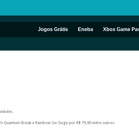
Jogos Grátis
Eneba
Xbox Game Pa
também.
m Quantum Break e Rainbow Six Siege por R$ 79,90 entre outros.