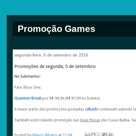
Promoção Games
segunda-feira, 5 de setembro de 2016
Promoções de segunda, 5 de setembro
No Submarino:
Para Xbox One:
Quantum Break
por R$ 99,99 (R$ 87,99 no boleto)
A maior parte das promoções postadas
sábado
continuam valendo 
Também está rolando promoção nas
lojas físicas
das Casas Bahia. Te
Posted by
Mauro Ribeiro
at
11:04