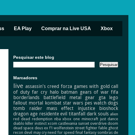
ss
EA Play
Comprar na Live USA
Xbox
Pesquisar este blog
Marcadores
live
assassin's creed
forza
games with gold
call
of duty
far cry
halo
batman
gears of war
fifa
borderlands
battlefield
metal gear
gta
lego
fallout
mortal kombat
star wars
pes
watch dogs
tomb raider
mass effect
injustice
bioshock
dragon age
residente evil
titanfall
dark souls
alien
red dead redemption
nba
xbox one
minecraft
just dance
diablo
killer instinct
xcom
castlevania
sunset overdrive
doom
dead space
deus ex
f1
wolfenstein
street fighter
fable
ghost
recon
devil may cry
need for speed
final fantasy
sombras de