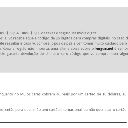
ns R$ 85,94 + uns R$ 6,00 de taxas e seguro, na mídia digital.
 lá, vc recebe aquele código de 25 dígitos para compras digitais, no caso 
vale ressaltar é caso vc compre jogos de ps3 e ps4 tomar muito cuidado para
o Xbox a região não importa. uma ultima coisa sobre o
kinguin.net
é semp
ele garante devolução do dinheiro se o código que vc comprar tiver alg
quanto no ML os caras cobram 40 reais por um cartão de 10 dólares, eu
o, então para quem não tem cartão internacional, ou não quer usar o cartão