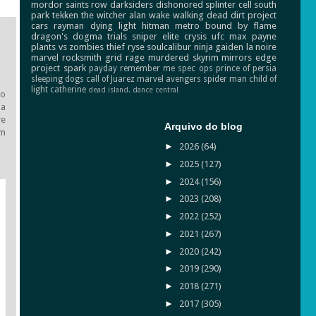
mordor
saints row
darksiders
dishonored
splinter cell
south
park
tekken
the witcher
alan wake
walking dead
dirt
project
cars
rayman
dying light
hitman
metro
bound by flame
dragon's dogma
trials
sniper elite
crysis
ufc
max payne
plants vs zombies
thief
ryse
soulcalibur
ninja gaiden
la noire
marvel
rocksmith
grid
rage
murdered
skyrim
mirrors edge
project spark
payday
remember me
spec ops
prince of persia
sleeping dogs
call of Juarez
marvel avengers
spider man
child of
light
catherine
dead island.
dance central
do
 a
re
Arquivo do blog
um
►
2026
(64)
►
2025
(127)
►
2024
(156)
►
2023
(208)
►
2022
(252)
►
2021
(267)
►
2020
(242)
►
2019
(290)
►
2018
(271)
►
2017
(305)