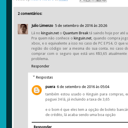
2 comentários:
Julio Limenzo
5 de setembro de 2016 às 20:26
Lá no
kinguin.net
o
Quantum Break
tá saindo hoje por até u
Pra quem não conhece o
kinguin.net
, quando compra jogos
xbox, e o equivalente a isso no caso de PC E PS4. O que 
região do código ser a mesma do sua conta. no caso d
comprar com o seguro que está uns R$3,65 atualmente 
problema.
Responder
Respostas
puera
6 de setembro de 2016 às 05:04
também estou usado o Kinguin para compras, en
paguei 34 lá, já incluindo a taxa de 3,65
e o bom é que eles tem a opção de boleto bancári
de crédito, lá acaba sendo uma boa opção
Responder