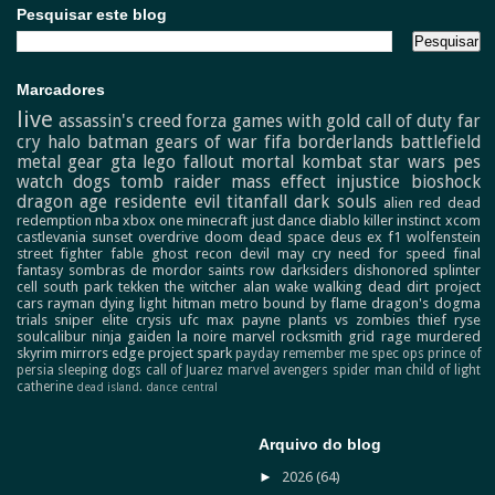
Pesquisar este blog
Marcadores
live
assassin's creed
forza
games with gold
call of duty
far
cry
halo
batman
gears of war
fifa
borderlands
battlefield
metal gear
gta
lego
fallout
mortal kombat
star wars
pes
watch dogs
tomb raider
mass effect
injustice
bioshock
dragon age
residente evil
titanfall
dark souls
alien
red dead
redemption
nba
xbox one
minecraft
just dance
diablo
killer instinct
xcom
castlevania
sunset overdrive
doom
dead space
deus ex
f1
wolfenstein
street fighter
fable
ghost recon
devil may cry
need for speed
final
fantasy
sombras de mordor
saints row
darksiders
dishonored
splinter
cell
south park
tekken
the witcher
alan wake
walking dead
dirt
project
cars
rayman
dying light
hitman
metro
bound by flame
dragon's dogma
trials
sniper elite
crysis
ufc
max payne
plants vs zombies
thief
ryse
soulcalibur
ninja gaiden
la noire
marvel
rocksmith
grid
rage
murdered
skyrim
mirrors edge
project spark
payday
remember me
spec ops
prince of
persia
sleeping dogs
call of Juarez
marvel avengers
spider man
child of light
catherine
dead island.
dance central
Arquivo do blog
►
2026
(64)