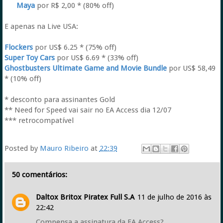
Maya
por R$ 2,00 * (80% off)
E apenas na Live USA:
Flockers
por US$ 6.25 * (75% off)
Super Toy Cars
por US$ 6.69 * (33% off)
Ghostbusters Ultimate Game and Movie Bundle
por US$ 58,49
* (10% off)
* desconto para assinantes Gold
** Need for Speed vai sair no EA Access dia 12/07
*** retrocompatível
Posted by
Mauro Ribeiro
at
22:39
50 comentários:
Daltox Britox Piratex Full S.A
11 de julho de 2016 às
22:42
Compensa a assinatura da EA Access?