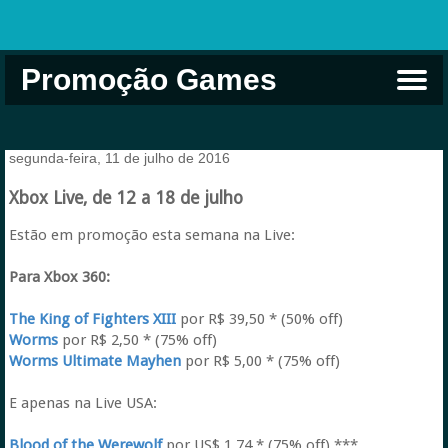
Promoção Games
Comprar na Live USA
Xbox Game Pass
Jogos Grátis
EA Play
Eneba
Xbox
segunda-feira, 11 de julho de 2016
Xbox Live, de 12 a 18 de julho
Estão em promoção esta semana na Live:
Para Xbox 360:
The King of Fighters XIII
por R$ 39,50 * (50% off)
Worms
por R$ 2,50 * (75% off)
Worms Ultimate Mayhen
por R$ 5,00 * (75% off)
E apenas na Live USA:
Blood of the Werewolf
por US$ 1.74 * (75% off) ***