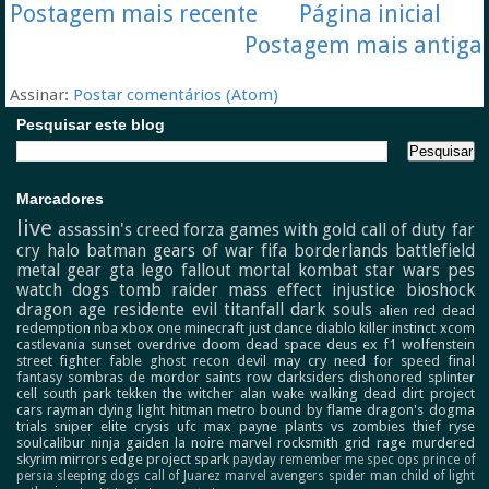
Postagem mais recente
Página inicial
Postagem mais antiga
Assinar:
Postar comentários (Atom)
Pesquisar este blog
Marcadores
live
assassin's creed
forza
games with gold
call of duty
far
cry
halo
batman
gears of war
fifa
borderlands
battlefield
metal gear
gta
lego
fallout
mortal kombat
star wars
pes
watch dogs
tomb raider
mass effect
injustice
bioshock
dragon age
residente evil
titanfall
dark souls
alien
red dead
redemption
nba
xbox one
minecraft
just dance
diablo
killer instinct
xcom
castlevania
sunset overdrive
doom
dead space
deus ex
f1
wolfenstein
street fighter
fable
ghost recon
devil may cry
need for speed
final
fantasy
sombras de mordor
saints row
darksiders
dishonored
splinter
cell
south park
tekken
the witcher
alan wake
walking dead
dirt
project
cars
rayman
dying light
hitman
metro
bound by flame
dragon's dogma
trials
sniper elite
crysis
ufc
max payne
plants vs zombies
thief
ryse
soulcalibur
ninja gaiden
la noire
marvel
rocksmith
grid
rage
murdered
skyrim
mirrors edge
project spark
payday
remember me
spec ops
prince of
persia
sleeping dogs
call of Juarez
marvel avengers
spider man
child of light