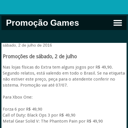
Promoção Games
Comprar na Live USA
Xbox Game Pass
Jogos Grátis
EA Play
Eneba
Xbox
sábado, 2 de julho de 2016
Promoções de sábado, 2 de julho
Nas lojas físicas do Extra tem alguns jogos por R$ 49,90.
Segundo relatos, está valendo em todo o Brasil. Se na etiqueta
não estiver este preço, peça para o atendente conferir no
sistema. Promoção vai até 07/07.
Para Xbox One:
Forza 6 por R$ 49,90
Call of Duty: Black Ops 3 por R$ 49,90
Metal Gear Solid V: The Phantom Pain por R$ 49,90