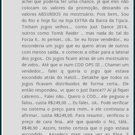
achei que poderia ter uma chance, já que eles não
colocam os valores da promoção, deixando os
valores ABSURDOS no mostruário. Pois bem.. Sou
do Rio e hoje fui na loja EXTRA da Barra da Tijuca.
Tinham jogos velhos... como Just Dance 2014..
outros como Tomb Raider .. mas nada do tal do
Forza 6.. Ai pensei.. ok.. Se eu fosse vendedor.. eu
esconderia um jogo que eu quero atras de outros
com menos saída.. e comecei a olhar para a lateral
dos jogos.. Os jogos ficam atras de um mostruário
de vidro.. Até que vi num COD OPS III .. Chamei um
vendedor... falei q queria o jogo que estava
escondido atrás do Halo5... Detakhe que todos os
jogos ficavam distribuidos de forma certa.. Ele
então respondeu.. vc quer o Just Dance?? Aí já fiquei
cabreiro... Falei não.. Quero o COD... ele peguou e
falou.. custa R$249,00 ... Eu falei.. ok.. Pode verificar
no sistema o preço para mim.. e ele continuou a
afirmar.. custa R$249,00. Para resumir.. verificou o
preço de cara feia.. até que quando o fez, tálá..
R$49,90 . Assim, tenho certeza que o jogo estava
escondido... Agradeço mais uma vez ao Blog. E