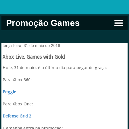
Promoção Games
Comprar na Live USA
Xbox Game Pass
Jogos Grátis
EA Play
Eneba
Xbox
terça-feira, 31 de maio de 2016
Xbox Live, Games with Gold
Hoje, 31 de maio, é o último dia para pegar de graça:
Para Xbox 360:
Peggle
Para Xbox One:
Defense Grid 2
E amanhã entra na promoção: