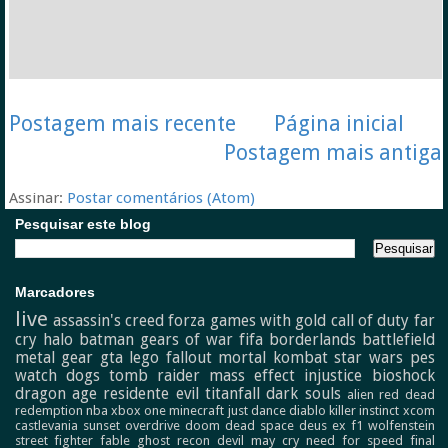
Postagem mais recente
Página inicial
Postagem mais antiga
Assinar:
Postar comentários (Atom)
Pesquisar este blog
Marcadores
live
assassin's creed
forza
games with gold
call of duty
far
cry
halo
batman
gears of war
fifa
borderlands
battlefield
metal gear
gta
lego
fallout
mortal kombat
star wars
pes
watch dogs
tomb raider
mass effect
injustice
bioshock
dragon age
residente evil
titanfall
dark souls
alien
red dead
redemption
nba
xbox one
minecraft
just dance
diablo
killer instinct
xcom
castlevania
sunset overdrive
doom
dead space
deus ex
f1
wolfenstein
street fighter
fable
ghost recon
devil may cry
need for speed
final