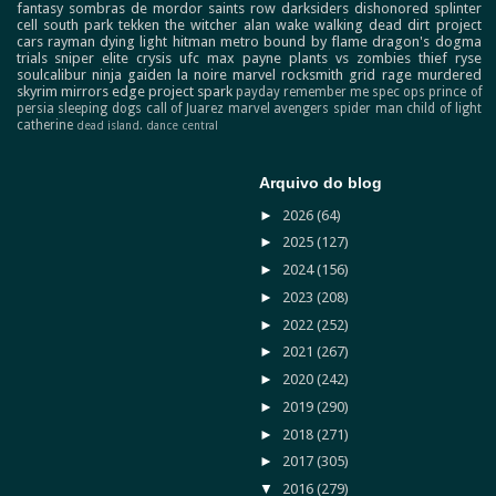
fantasy
sombras de mordor
saints row
darksiders
dishonored
splinter
cell
south park
tekken
the witcher
alan wake
walking dead
dirt
project
cars
rayman
dying light
hitman
metro
bound by flame
dragon's dogma
trials
sniper elite
crysis
ufc
max payne
plants vs zombies
thief
ryse
soulcalibur
ninja gaiden
la noire
marvel
rocksmith
grid
rage
murdered
skyrim
mirrors edge
project spark
payday
remember me
spec ops
prince of
persia
sleeping dogs
call of Juarez
marvel avengers
spider man
child of light
catherine
dead island.
dance central
Arquivo do blog
►
2026
(64)
►
2025
(127)
►
2024
(156)
►
2023
(208)
►
2022
(252)
►
2021
(267)
►
2020
(242)
►
2019
(290)
►
2018
(271)
►
2017
(305)
▼
2016
(279)