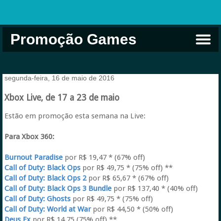
Promoção Games
Comprar na Live USA
Xbox Game Pass
Jogos Grátis
EA Play
Eneba
Xbox
segunda-feira, 16 de maio de 2016
Xbox Live, de 17 a 23 de maio
Estão em promoção esta semana na Live:
Para Xbox 360:
Burnout Paradise
por R$ 19,47 * (67% off)
Call of Duty: Black Ops
por R$ 49,75 * (75% off) **
Call of Duty: Black Ops 2
por R$ 65,67 * (67% off)
Call of Duty: Black Ops 3 Bundle
por R$ 137,40 * (40% off)
Call of Duty: Ghosts
por R$ 49,75 * (75% off)
Call of Duty: World at War
por R$ 44,50 * (50% off)
Deus Ex
por R$ 14,75 (75% off) **