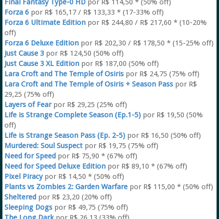
Final Fantasy Type-0 HD
por R$ 114,50 * (50% off)
Forza 6
por R$ 165,17 / R$ 133,33 * (17-33% off)
Forza 6 Ultimate Edition
por R$ 244,80 / R$ 217,60 * (10-20%
off)
Forza 6 Deluxe Edition
por R$ 202,30 / R$ 178,50 * (15-25% off)
Just Cause 3
por R$ 124,50 (50% off)
Just Cause 3 XL Edition
por R$ 187,00 (50% off)
Lara Croft and The Temple of Osiris
por R$ 24,75 (75% off)
Lara Croft and The Temple of Osiris + Season Pass
por R$
29,25 (75% off)
Layers of Fear
por R$ 29,25 (25% off)
Life is Strange Complete Season (Ep.1-5)
por R$ 19,50 (50%
off)
Life is Strange Season Pass (Ep. 2-5)
por R$ 16,50 (50% off)
Murdered: Soul Suspect
por R$ 19,75 (75% off)
Need for Speed
por R$ 75,90 * (67% off)
Need for Speed Deluxe Edition
por R$ 89,10 * (67% off)
Pixel Piracy
por R$ 14,50 * (50% off)
Plants vs Zombies 2: Garden Warfare
por R$ 115,00 * (50% off)
Sheltered
por R$ 23,20 (20% off)
Sleeping Dogs
por R$ 49,75 (75% off)
The Long Dark
por R$ 26,13 (33% off)