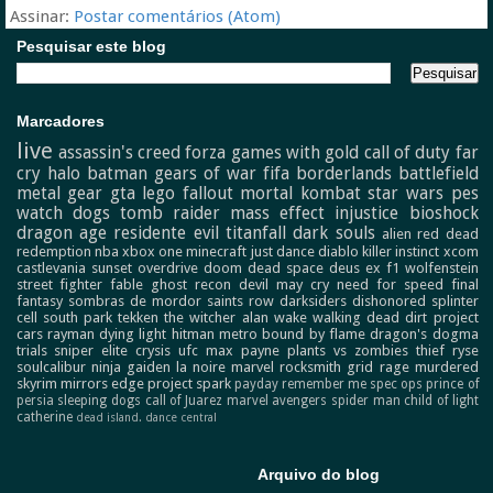
Assinar:
Postar comentários (Atom)
Pesquisar este blog
Marcadores
live
assassin's creed
forza
games with gold
call of duty
far
cry
halo
batman
gears of war
fifa
borderlands
battlefield
metal gear
gta
lego
fallout
mortal kombat
star wars
pes
watch dogs
tomb raider
mass effect
injustice
bioshock
dragon age
residente evil
titanfall
dark souls
alien
red dead
redemption
nba
xbox one
minecraft
just dance
diablo
killer instinct
xcom
castlevania
sunset overdrive
doom
dead space
deus ex
f1
wolfenstein
street fighter
fable
ghost recon
devil may cry
need for speed
final
fantasy
sombras de mordor
saints row
darksiders
dishonored
splinter
cell
south park
tekken
the witcher
alan wake
walking dead
dirt
project
cars
rayman
dying light
hitman
metro
bound by flame
dragon's dogma
trials
sniper elite
crysis
ufc
max payne
plants vs zombies
thief
ryse
soulcalibur
ninja gaiden
la noire
marvel
rocksmith
grid
rage
murdered
skyrim
mirrors edge
project spark
payday
remember me
spec ops
prince of
persia
sleeping dogs
call of Juarez
marvel avengers
spider man
child of light
catherine
dead island.
dance central
Arquivo do blog