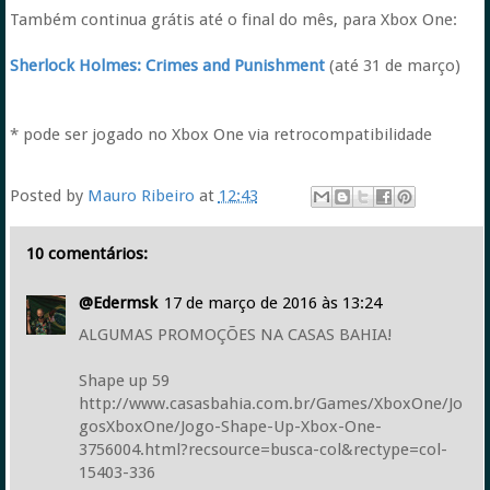
Também continua grátis até o final do mês, para Xbox One:
Sherlock Holmes: Crimes and Punishment
(até 31 de março)
* pode ser jogado no Xbox One via retrocompatibilidade
Posted by
Mauro Ribeiro
at
12:43
10 comentários:
@Edermsk
17 de março de 2016 às 13:24
ALGUMAS PROMOÇÕES NA CASAS BAHIA!
Shape up 59
http://www.casasbahia.com.br/Games/XboxOne/Jo
gosXboxOne/Jogo-Shape-Up-Xbox-One-
3756004.html?recsource=busca-col&rectype=col-
15403-336