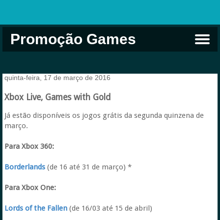
Promoção Games
Comprar na Live USA
Xbox Game Pass
Jogos Grátis
EA Play
Eneba
Xbox
quinta-feira, 17 de março de 2016
Xbox Live, Games with Gold
Já estão disponíveis os jogos grátis da segunda quinzena de
março.
Para Xbox 360:
Borderlands
(de 16 até 31 de março) *
Para Xbox One:
Lords of the Fallen
(de 16/03 até 15 de abril)