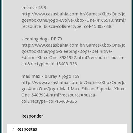
envolve 48,9
http://www.casasbahia.com.br/Games/XboxOne/Jo
gosXboxOne/Jogo-Evolve-Xbox-One-4166513.html?
recsource=busca-col&rectype=col-15403-336
sleeping dogs DE 79
http://www.casasbahia.com.br/Games/XboxOne/Jo
gosXboxOne/Jogo-Sleeping-Dogs-Definitive-
Edition-Xbox-One-3981952.html?recsource=busca-
col&rectype=col-15403-336
mad max - bluray + jogo 159
http://www.casasbahia.com.br/Games/XboxOne/Jo
gosXboxOne/Jogo-Mad-Max-Edicao-Especial-Xbox-
One-5407984.html?recsource=busca-
col&rectype=col-15403-336
Responder
Respostas