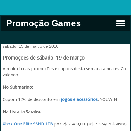
Promoção Games
Comprar na Live USA
Xbox Game Pass
Jogos Grátis
EA Play
Eneba
Xbox
sábado, 19 de março de 2016
Promoções de sábado, 19 de março
A maioria das promoções e cupons desta semana ainda estão
valendo.
No Submarino:
Cupom 12% de desconto em
jogos e acessórios
: YOUWIN
Na Livraria Saraiva:
Xbox One Elite SSHD 1TB
por R$ 2.499,00 (R$ 2.374,05 à vista)