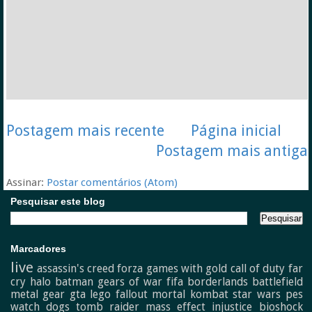
Postagem mais recente
Página inicial
Postagem mais antiga
Assinar:
Postar comentários (Atom)
Pesquisar este blog
Marcadores
live
assassin's creed
forza
games with gold
call of duty
far
cry
halo
batman
gears of war
fifa
borderlands
battlefield
metal gear
gta
lego
fallout
mortal kombat
star wars
pes
watch dogs
tomb raider
mass effect
injustice
bioshock