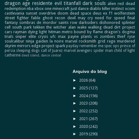
dragon age
residente evil
titanfall
dark souls
alien
red dead
redemption
nba
xbox one
minecraft
just dance
diablo
killer instinct
xcom
castlevania
sunset overdrive
doom
dead space
deus ex
f1
wolfenstein
street fighter
fable
ghost recon
devil may cry
need for speed
final
fantasy
sombras de mordor
saints row
darksiders
dishonored
splinter
cell
south park
tekken
the witcher
alan wake
walking dead
dirt
project
cars
rayman
dying light
hitman
metro
bound by flame
dragon's dogma
trials
sniper elite
crysis
ufc
max payne
plants vs zombies
thief
ryse
soulcalibur
ninja gaiden
la noire
marvel
rocksmith
grid
rage
murdered
skyrim
mirrors edge
project spark
payday
remember me
spec ops
prince of
persia
sleeping dogs
call of Juarez
marvel avengers
spider man
child of light
catherine
dead island.
dance central
Arquivo do blog
►
2026
(64)
►
2025
(127)
►
2024
(156)
►
2023
(208)
►
2022
(252)
►
2021
(267)
►
2020
(242)
►
2019
(290)