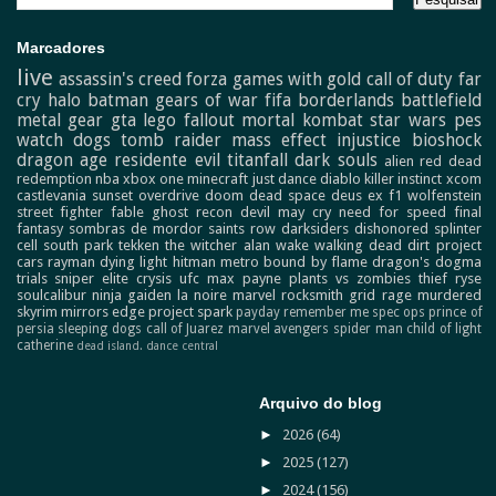
Marcadores
live
assassin's creed
forza
games with gold
call of duty
far
cry
halo
batman
gears of war
fifa
borderlands
battlefield
metal gear
gta
lego
fallout
mortal kombat
star wars
pes
watch dogs
tomb raider
mass effect
injustice
bioshock
dragon age
residente evil
titanfall
dark souls
alien
red dead
redemption
nba
xbox one
minecraft
just dance
diablo
killer instinct
xcom
castlevania
sunset overdrive
doom
dead space
deus ex
f1
wolfenstein
street fighter
fable
ghost recon
devil may cry
need for speed
final
fantasy
sombras de mordor
saints row
darksiders
dishonored
splinter
cell
south park
tekken
the witcher
alan wake
walking dead
dirt
project
cars
rayman
dying light
hitman
metro
bound by flame
dragon's dogma
trials
sniper elite
crysis
ufc
max payne
plants vs zombies
thief
ryse
soulcalibur
ninja gaiden
la noire
marvel
rocksmith
grid
rage
murdered
skyrim
mirrors edge
project spark
payday
remember me
spec ops
prince of
persia
sleeping dogs
call of Juarez
marvel avengers
spider man
child of light
catherine
dead island.
dance central
Arquivo do blog
►
2026
(64)
►
2025
(127)
►
2024
(156)