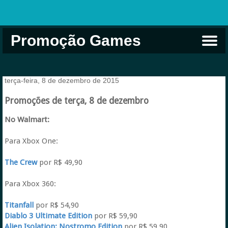
Promoção Games
Comprar na Live USA
Xbox Game Pass
Jogos Grátis
EA Play
Eneba
Xbox
terça-feira, 8 de dezembro de 2015
Promoções de terça, 8 de dezembro
No Walmart:
Para Xbox One:
The Crew
por R$ 49,90
Para Xbox 360:
Titanfall
por R$ 54,90
Diablo 3 Ultimate Edition
por R$ 59,90
Alien Isolation: Nostromo Edition
por R$ 59,90