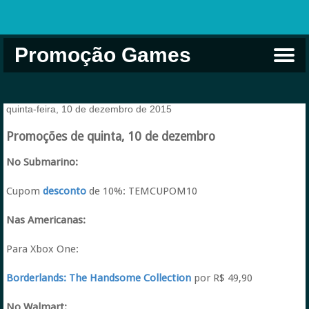
Promoção Games
Comprar na Live USA
Xbox Game Pass
Jogos Grátis
EA Play
Eneba
Xbox
quinta-feira, 10 de dezembro de 2015
Promoções de quinta, 10 de dezembro
No Submarino:
Cupom
desconto
de 10%: TEMCUPOM10
Nas Americanas:
Para Xbox One:
Borderlands: The Handsome Collection
por R$ 49,90
No Walmart: