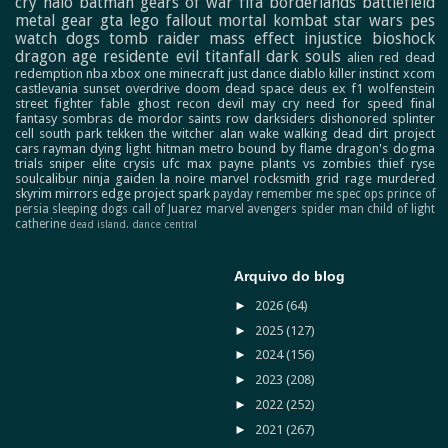
cry
halo
batman
gears of war
fifa
borderlands
battlefield
metal gear
gta
lego
fallout
mortal kombat
star wars
pes
watch dogs
tomb raider
mass effect
injustice
bioshock
dragon age
residente evil
titanfall
dark souls
alien
red dead
redemption
nba
xbox one
minecraft
just dance
diablo
killer instinct
xcom
castlevania
sunset overdrive
doom
dead space
deus ex
f1
wolfenstein
street fighter
fable
ghost recon
devil may cry
need for speed
final
fantasy
sombras de mordor
saints row
darksiders
dishonored
splinter
cell
south park
tekken
the witcher
alan wake
walking dead
dirt
project
cars
rayman
dying light
hitman
metro
bound by flame
dragon's dogma
trials
sniper elite
crysis
ufc
max payne
plants vs zombies
thief
ryse
soulcalibur
ninja gaiden
la noire
marvel
rocksmith
grid
rage
murdered
skyrim
mirrors edge
project spark
payday
remember me
spec ops
prince of
persia
sleeping dogs
call of Juarez
marvel avengers
spider man
child of light
catherine
dead island.
dance central
Arquivo do blog
►
2026
(64)
►
2025
(127)
►
2024
(156)
►
2023
(208)
►
2022
(252)
►
2021
(267)