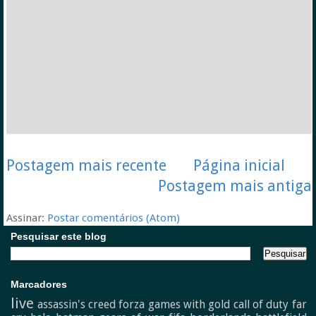
Postagem mais recente
Página inicial
Postagem mais antiga
Assinar:
Postar comentários (Atom)
Pesquisar este blog
Marcadores
live
assassin's creed
forza
games with gold
call of duty
far