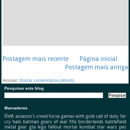
Postagem mais recente
Página inicial
Postagem mais antiga
Assinar:
Postar comentários (Atom)
Pesquisar este blog
Marcadores
live
assassin's creed
forza
games with gold
call of duty
far
cry
halo
batman
gears of war
fifa
borderlands
battlefield
metal gear
gta
lego
fallout
mortal kombat
star wars
pes