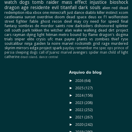
watch dogs
tomb raider
mass effect
injustice
bioshock
dragon age
residente evil
titanfall
dark souls
alien
red dead
redemption
nba
xbox one
minecraft
just dance
diablo
killer instinct
xcom
castlevania
sunset overdrive
doom
dead space
deus ex
f1
wolfenstein
street fighter
fable
ghost recon
devil may cry
need for speed
final
fantasy
sombras de mordor
saints row
darksiders
dishonored
splinter
cell
south park
tekken
the witcher
alan wake
walking dead
dirt
project
cars
rayman
dying light
hitman
metro
bound by flame
dragon's dogma
trials
sniper elite
crysis
ufc
max payne
plants vs zombies
thief
ryse
soulcalibur
ninja gaiden
la noire
marvel
rocksmith
grid
rage
murdered
skyrim
mirrors edge
project spark
payday
remember me
spec ops
prince of
persia
sleeping dogs
call of Juarez
marvel avengers
spider man
child of light
catherine
dead island.
dance central
Arquivo do blog
►
2026
(64)
►
2025
(127)
►
2024
(156)
►
2023
(208)
►
2022
(252)
►
2021
(267)
►
2020
(242)
►
2019
(290)