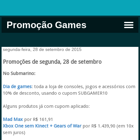
Promoção Games
Comprar na Live USA
Xbox Game Pass
Jogos Grátis
EA Play
Eneba
Xbox
segunda-feira, 28 de setembro de 2015
Promoções de segunda, 28 de setembro
No Submarino:
Dia de games
: toda a loja de consoles, jogos e acessórios com
10% de desconto, usando o cupom SUBGAMER10
Alguns produtos já com cupom aplicado:
Mad Max
por R$ 161,91
Xbox One sem Kinect + Gears of War
por R$ 1.439,90 (em 10x
sem juros)