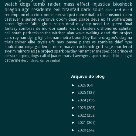
watch dogs
tomb raider
mass effect
injustice
bioshock
dragon age
residente evil
titanfall
dark souls
alien
red dead
redemption
nba
xbox one
minecraft
just dance
diablo
killer instinct
xcom
castlevania
sunset overdrive
doom
dead space
deus ex
f1
wolfenstein
street fighter
fable
ghost recon
devil may cry
need for speed
final
fantasy
sombras de mordor
saints row
darksiders
dishonored
splinter
cell
south park
tekken
the witcher
alan wake
walking dead
dirt
project
cars
rayman
dying light
hitman
metro
bound by flame
dragon's dogma
trials
sniper elite
crysis
ufc
max payne
plants vs zombies
thief
ryse
soulcalibur
ninja gaiden
la noire
marvel
rocksmith
grid
rage
murdered
skyrim
mirrors edge
project spark
payday
remember me
spec ops
prince of
persia
sleeping dogs
call of Juarez
marvel avengers
spider man
child of light
catherine
dead island.
dance central
Arquivo do blog
►
2026
(64)
►
2025
(127)
►
2024
(156)
►
2023
(208)
►
2022
(252)
►
2021
(267)
►
2020
(242)