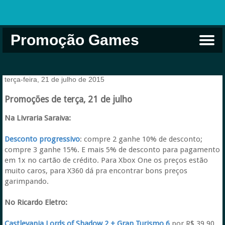
Promoção Games
Comprar na Live USA
Xbox Game Pass
Jogos Grátis
EA Play
Eneba
Xbox
terça-feira, 21 de julho de 2015
Promoções de terça, 21 de julho
Na Livraria Saraiva:
Desconto progressivo
: compre 2 ganhe 10% de desconto;
compre 3 ganhe 15%. E mais 5% de desconto para pagamento
em 1x no cartão de crédito. Para Xbox One os preços estão
muito caros, para X360 dá pra encontrar bons preços
garimpando.
No Ricardo Eletro:
Castlevania Lords of Shadow 2 + Gran Turismo 6
por R$ 39,90