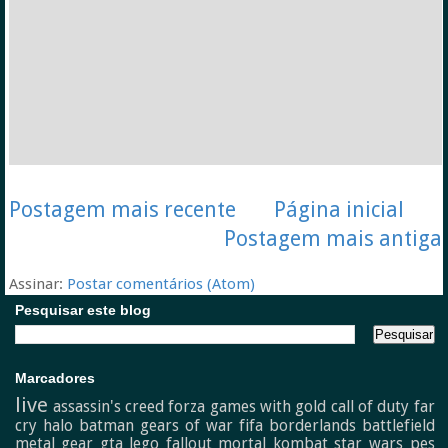
Postagem mais recente
Página inicial
Postagem mais antiga
Assinar:
Postar comentários (Atom)
Pesquisar este blog
Marcadores
live
assassin's creed
forza
games with gold
call of duty
far
cry
halo
batman
gears of war
fifa
borderlands
battlefield
metal gear
gta
lego
fallout
mortal kombat
star wars
pes