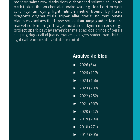
mordor
saints row
darksiders
dishonored
splinter cell
south
park
tekken
the witcher
alan wake
walking dead
dirt
project
cars
rayman
dying light
hitman
metro
bound by flame
dragon's dogma
trials
sniper elite
crysis
ufc
max payne
plants vs zombies
thief
ryse
soulcalibur
ninja gaiden
la noire
marvel
rocksmith
grid
rage
murdered
skyrim
mirrors edge
project spark
payday
remember me
spec ops
prince of persia
sleeping dogs
call of Juarez
marvel avengers
spider man
child of
light
catherine
dead island.
dance central
Arquivo do blog
►
2026
(64)
►
2025
(127)
►
2024
(156)
►
2023
(208)
►
2022
(252)
►
2021
(267)
►
2020
(242)
►
2019
(290)
►
2018
(271)
►
2017
(305)