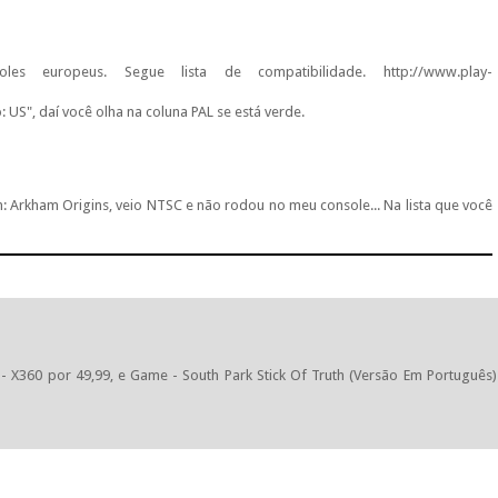
s europeus. Segue lista de compatibilidade. http://www.play-
 US", daí você olha na coluna PAL se está verde.
: Arkham Origins, veio NTSC e não rodou no meu console... Na lista que você
- X360 por 49,99, e Game - South Park Stick Of Truth (Versão Em Português)