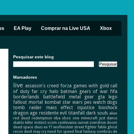
ss
EA Play
Comprar na Live USA
Xbox
Pesquisar este blog
Marcadores
live
assassin's creed
forza
games with gold
call
of duty
far cry
halo
batman
gears of war
fifa
borderlands
battlefield
metal gear
gta
lego
fallout
mortal kombat
star wars
pes
watch dogs
tomb raider
mass effect
injustice
bioshock
dragon age
residente evil
titanfall
dark souls
alien
red dead redemption
nba
xbox one
minecraft
just dance
diablo
killer instinct
xcom
castlevania
sunset overdrive
doom
dead space
deus ex
f1
wolfenstein
street fighter
fable
ghost
recon
devil may cry
need for speed
final fantasy
sombras de