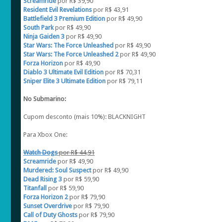
Screamride
por R$ 39,90
Resident Evil Revelations
por R$ 43,91
Battlefield 3 Premium Edition
por R$ 49,90
South Park
por R$ 49,90
Ninja Gaiden 3
por R$ 49,90
Star Wars: The Force Unleashed
por R$ 49,90
Star Wars: The Force Unleashed 2
por R$ 49,90
Forza Horizon
por R$ 49,90
Diablo 3 Ultimate Evil Edition
por R$ 70,31
Sniper Elite 3 Ultimate Edition
por R$ 79,11
No Submarino:
Cupom desconto (mais 10%): BLACKNIGHT
Para Xbox One:
Watch Dogs
por R$ 44,91
Screamride
por R$ 49,90
Murdered: Soul Suspect
por R$ 49,90
Dead Rising 3
por R$ 59,90
Titanfall
por R$ 59,90
Forza Horizon 2
por R$ 79,90
Sunset Overdrive
por R$ 79,90
Call of Duty Ghosts
por R$ 79,90