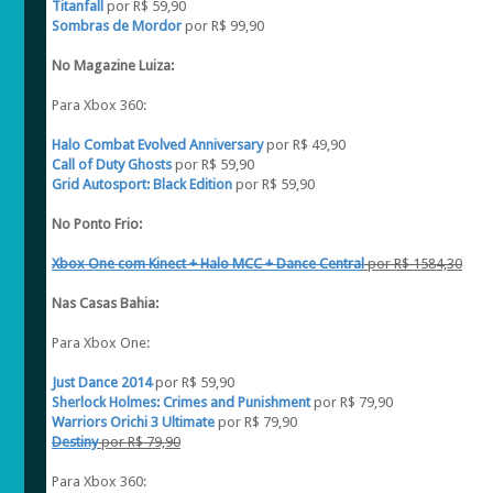
Titanfall
por R$ 59,90
Sombras de Mordor
por R$ 99,90
No Magazine Luiza:
Para Xbox 360:
Halo Combat Evolved Anniversary
por R$ 49,90
Call of Duty Ghosts
por R$ 59,90
Grid Autosport: Black Edition
por R$ 59,90
No Ponto Frio:
Xbox One com Kinect + Halo MCC + Dance Central
por R$ 1584,30
Nas Casas Bahia:
Para Xbox One:
Just Dance 2014
por R$ 59,90
Sherlock Holmes: Crimes and Punishment
por R$ 79,90
Warriors Orichi 3 Ultimate
por R$ 79,90
Destiny
por R$ 79,90
Para Xbox 360: